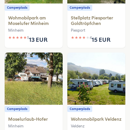
Camperplads
Camperplads
Wohmobilpark am
Stellplatz Piesporter
Moselufer Minheim
Goldtröpfchen
Minheim
Piesport
★
★
★
★
★
5
★
★
★
★
★
4
13 EUR
15 EUR
Camperplads
Camperplads
Moselurlaub-Hofer
Wohnmobilpark Veldenz
Minheim
Veldenz