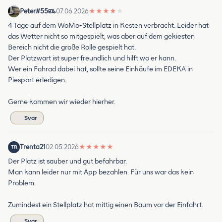
Peter#55
07.06.2026
★
★
★
★
★
4 Tage auf dem WoMo-Stellplatz in Kesten verbracht. Leider hat
das Wetter nicht so mitgespielt, was aber auf dem gekiesten
Bereich nicht die große Rolle gespielt hat.
Der Platzwart ist super freundlich und hilft wo er kann.
Wer ein Fahrad dabei hat, sollte seine Einkäufe im EDEKA in
Piesport erledigen.
Gerne kommen wir wieder hierher.
Svar
Trenta21
02.05.2026
★
★
★
★
★
TR
Der Platz ist sauber und gut befahrbar.
Man kann leider nur mit App bezahlen. Für uns war das kein
Problem.
Zumindest ein Stellplatz hat mittig einen Baum vor der Einfahrt.
Svar