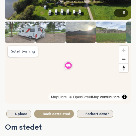
11
Satellitvisning
MapLibre
| ©
OpenStreetMap
contributors
Upload
Book dette sted
Forkert data?
Om stedet