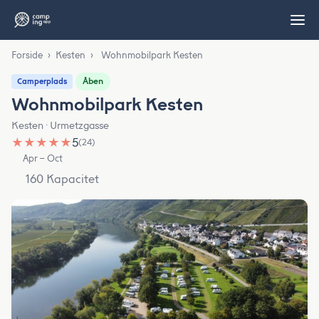
Forside
›
Kesten
›
Wohnmobilpark Kesten
Åben
Camperplads
Wohnmobilpark Kesten
Kesten · Urmetzgasse
★
★
★
★
★
5
(24)
Apr – Oct
160 Kapacitet