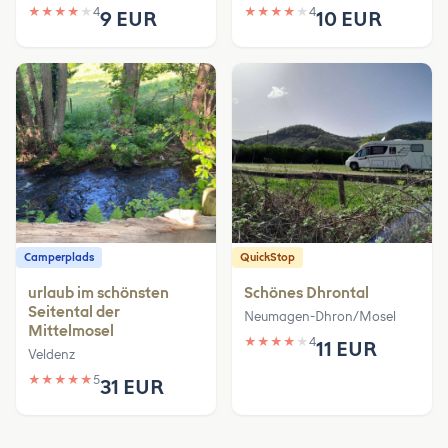
★
★
★
★
★
4
★
★
★
★
★
4
9 EUR
10 EUR
Camperplads
QuickStop
urlaub im schönsten
Schönes Dhrontal
Seitental der
Neumagen-Dhron/Mosel
Mittelmosel
★
★
★
★
★
4
11 EUR
Veldenz
★
★
★
★
★
5
31 EUR