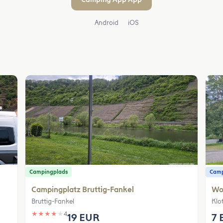
Android
iOS
Campingplads
Camp
Campingplatz Bruttig-Fankel
Woh
Bruttig-Fankel
Klo
★
★
★
★
★
4
19 EUR
7 