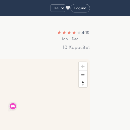
♥
Log ind
★
★
★
★
★
4
(8)
Jan – Dec
10 Kapacitet