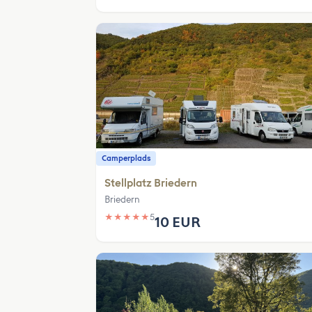
Camperplads
Stellplatz Briedern
Briedern
★
★
★
★
★
5
10 EUR