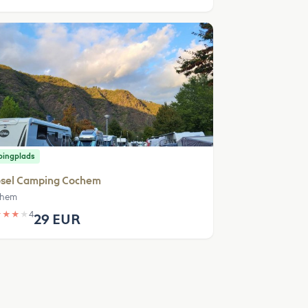
ingplads
sel Camping Cochem
chem
★
★
★
★
4
29 EUR