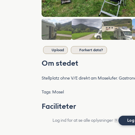
Upload
Forkert data?
Om stedet
Stellplatz ohne V/E direkt am Moselufer. Gastron
Tags: Mosel
Faciliteter
Log ind for at se alle oplysninger
Log
?