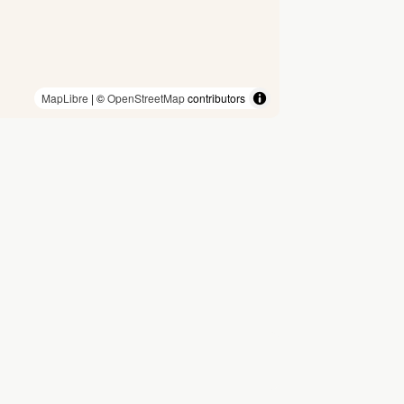
MapLibre
| ©
OpenStreetMap
contributors