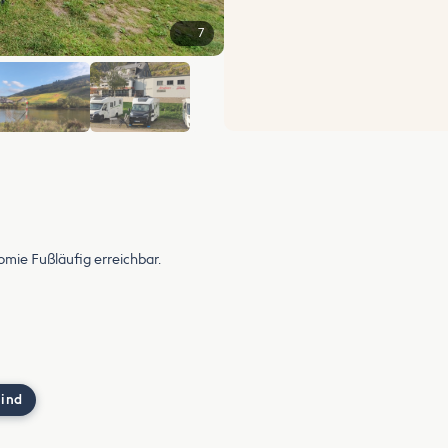
7
+1
omie Fußläufig erreichbar.
 ind