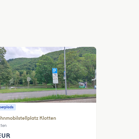
erplads
nmobilstellplatz Klotten
tten
EUR