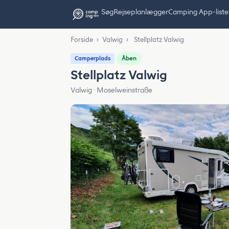
Søg
Rejseplanlægger
Camping App-liste
Forside
›
Valwig
›
Stellplatz Valwig
Åben
Camperplads
Stellplatz Valwig
Valwig · Moselweinstraße