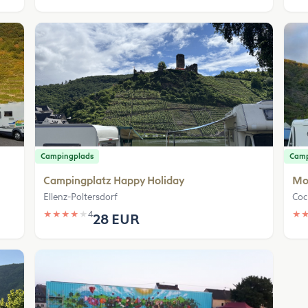
Campingplads
Camp
Campingplatz Happy Holiday
Mo
Ellenz-Poltersdorf
Co
★
★
★
★
★
4
★
28 EUR