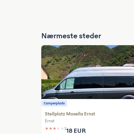
Nærmeste steder
Camperplads
Stellplatz Mosella Ernst
Ernst
★
★
★
★
★
3
18 EUR