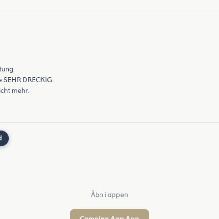
tung.
tte SEHR DRECKIG.
cht mehr.
d
Åbn i appen
Camping App App