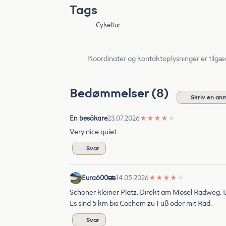
Tags
Cykeltur
Koordinater og kontaktoplysninger er tilgæ
Bedømmelser (8)
Skriv en an
En besökare
23.07.2026
★
★
★
★
★
Very nice quiet
Svar
Eura600
14.05.2026
★
★
★
★
★
Schöner kleiner Platz. Direkt am Mosel Radweg. Um
Es sind 5 km bis Cochem zu Fuß oder mit Rad.
Svar