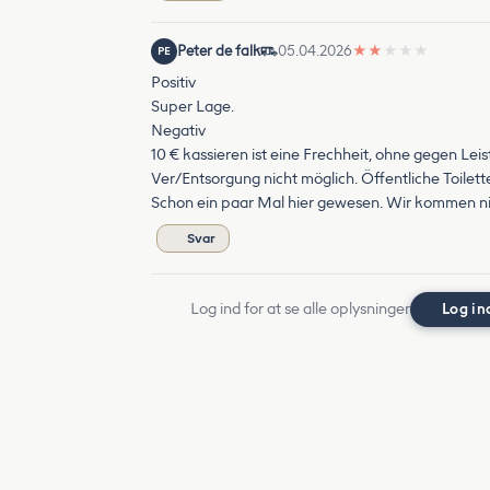
Peter de falk
05.04.2026
★
★
★
★
★
PE
Positiv
Super Lage.
Negativ
10 € kassieren ist eine Frechheit, ohne gegen Leis
Ver/Entsorgung nicht möglich. Öffentliche Toile
Schon ein paar Mal hier gewesen. Wir kommen ni
Svar
Log ind for at se alle oplysninger
Log in