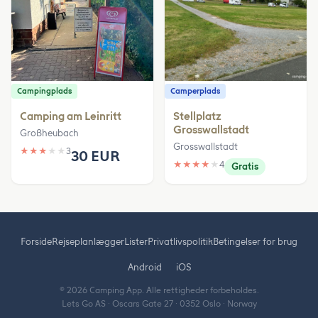
Campingplads
Camperplads
Camping am Leinritt
Stellplatz
Grosswallstadt
Großheubach
Grosswallstadt
★
★
★
★
★
3
30 EUR
★
★
★
★
★
4
Gratis
Forside
Rejseplanlægger
Lister
Privatlivspolitik
Betingelser for brug
Android
iOS
© 2026 Camping App. Alle rettigheder forbeholdes.
Lets Go AS · Oscars Gate 27 · 0352 Oslo · Norway