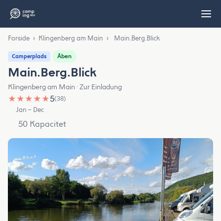
Forside
›
Klingenberg am Main
›
Main.Berg.Blick
Åben
Camperplads
Main.Berg.Blick
Klingenberg am Main · Zur Einladung
★
★
★
★
★
5
(38)
Jan – Dec
50 Kapacitet