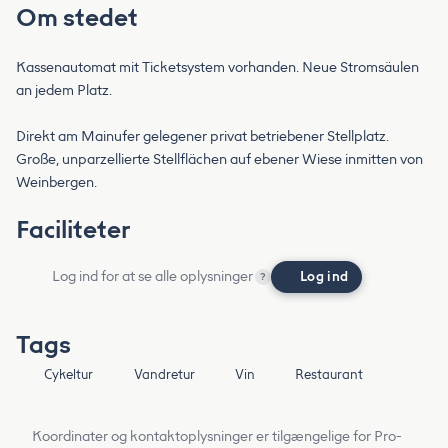
Om stedet
Kassenautomat mit Ticketsystem vorhanden. Neue Stromsäulen
an jedem Platz.
Direkt am Mainufer gelegener privat betriebener Stellplatz.
Große, unparzellierte Stellflächen auf ebener Wiese inmitten von
Weinbergen.
Faciliteter
Log ind for at se alle oplysninger
Log ind
?
Tags
Cykeltur
Vandretur
Vin
Restaurant
Koordinater og kontaktoplysninger er tilgængelige for Pro-