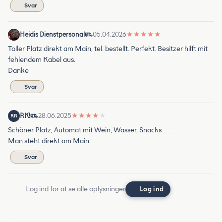
Svar
Heidis Dienstpersonal
05.04.2026
★
★
★
★
★
Toller Platz direkt am Main, tel. bestellt. Perfekt. Besitzer hilft mit
fehlendem Kabel aus.
Danke
Svar
RK!
28.06.2025
★
★
★
★
★
RK
Schöner Platz, Automat mit Wein, Wasser, Snacks. . . .
Man steht direkt am Main.
Svar
Log ind for at se alle oplysninger
Log ind