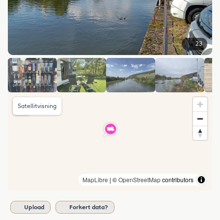
23
Satellitvisning
MapLibre
| ©
OpenStreetMap
contributors
Upload
Forkert data?