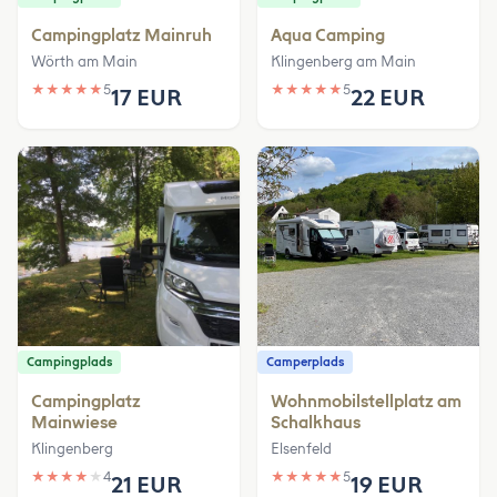
Campingplatz Mainruh
Aqua Camping
Wörth am Main
Klingenberg am Main
★
★
★
★
★
5
★
★
★
★
★
5
17 EUR
22 EUR
Campingplads
Camperplads
Campingplatz
Wohnmobilstellplatz am
Mainwiese
Schalkhaus
Klingenberg
Elsenfeld
★
★
★
★
★
4
★
★
★
★
★
5
21 EUR
19 EUR