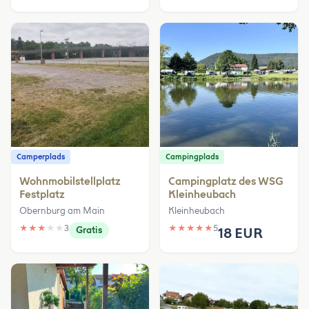
Camperplads
Campingplads
Wohnmobilstellplatz
Campingplatz des WSG
Festplatz
Kleinheubach
Obernburg am Main
Kleinheubach
★
★
★
★
★
3
★
★
★
★
★
5
Gratis
18 EUR