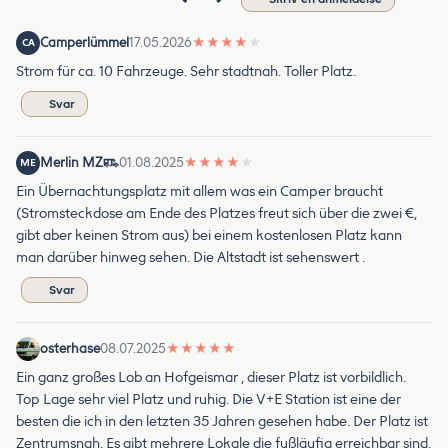
Camperlümmel
17.05.2026
★
★
★
★
★
CA
Strom für ca. 10 Fahrzeuge. Sehr stadtnah. Toller Platz.
Svar
Merlin MZ
01.08.2025
★
★
★
★
★
ME
Ein Übernachtungsplatz mit allem was ein Camper braucht
(Stromsteckdose am Ende des Platzes freut sich über die zwei €,
gibt aber keinen Strom aus) bei einem kostenlosen Platz kann
man darüber hinweg sehen. Die Altstadt ist sehenswert .
Svar
osterhase
08.07.2025
★
★
★
★
★
Ein ganz großes Lob an Hofgeismar , dieser Platz ist vorbildlich.
Top Lage sehr viel Platz und ruhig. Die V+E Station ist eine der
besten die ich in den letzten 35 Jahren gesehen habe. Der Platz ist
Zentrumsnah. Es gibt mehrere Lokale die fußläufig erreichbar sind,