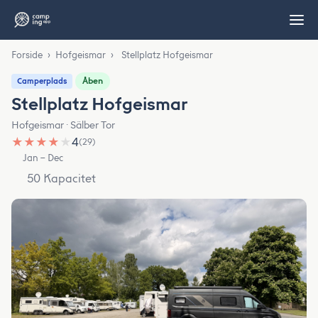
Forside
›
Hofgeismar
›
Stellplatz Hofgeismar
Åben
Camperplads
Stellplatz Hofgeismar
Hofgeismar · Sälber Tor
★
★
★
★
★
4
(29)
Jan – Dec
50 Kapacitet