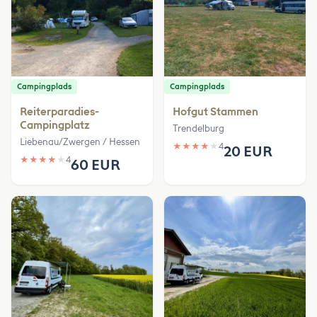
Campingplads
Campingplads
Reiterparadies-
Hofgut Stammen
Campingplatz
Trendelburg
Liebenau/Zwergen / Hessen
★
★
★
★
★
4
20 EUR
★
★
★
★
★
4
60 EUR