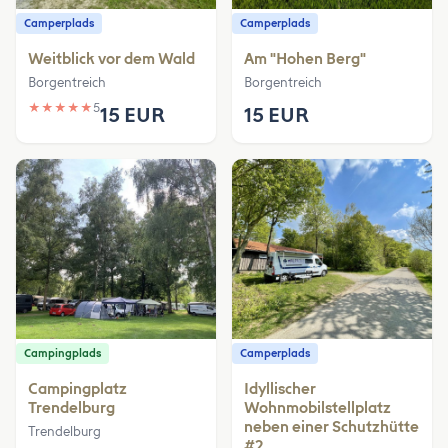
Camperplads
Camperplads
Weitblick vor dem Wald
Am "Hohen Berg"
Borgentreich
Borgentreich
★
★
★
★
★
5
15 EUR
15 EUR
Campingplads
Camperplads
Campingplatz
Idyllischer
Trendelburg
Wohnmobilstellplatz
neben einer Schutzhütte
Trendelburg
#2