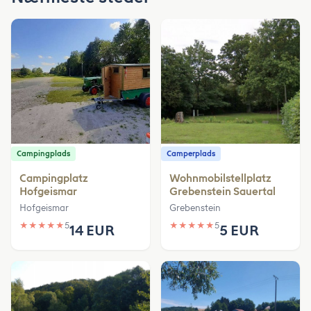
Campingplads
Camperplads
Campingplatz
Wohnmobilstellplatz
Hofgeismar
Grebenstein Sauertal
Hofgeismar
Grebenstein
★
★
★
★
★
5
★
★
★
★
★
5
14 EUR
5 EUR