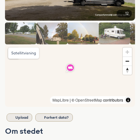
12
Satellitvisning
MapLibre
| ©
OpenStreetMap
contributors
Upload
Forkert data?
Om stedet