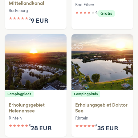
Mittellandkanal
Bad Eilsen
Bückeburg
★
★
★
★
★
4
Gratis
★
★
★
★
★
5
9 EUR
Campingplads
Campingplads
Erholungsgebiet
Erholungsgebiet Doktor-
Helenensee
See
Rinteln
Rinteln
★
★
★
★
★
5
★
★
★
★
★
5
28 EUR
35 EUR