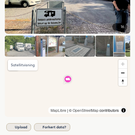
16
Satellitvisning
MapLibre
| ©
OpenStreetMap
contributors
Upload
Forkert data?