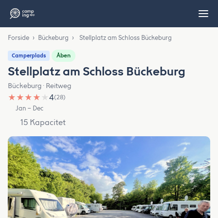
Forside
›
Bückeburg
›
Stellplatz am Schloss Bückeburg
Åben
Camperplads
Stellplatz am Schloss Bückeburg
Bückeburg · Reitweg
★
★
★
★
★
4
(28)
Jan – Dec
15 Kapacitet