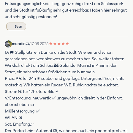
Entsorgungsmöglichkeit. Liegt ganz ruhig direkt am Schlosspark
und die Stadt ist fußläufig sehr gut erreichbar. Haben hier sehr gut
und sehr günstig gestanden!
Svar
mondin
17.03.2026
★
★
★
★
★
1A 🚐 Stellplatz, ein Danke an die Stadt. Wie jemand schon
geschrieben hat, wer hier was zu meckern hat. Soll weiter fahren.
Wirklich direkt am Schloss 🏰 Gelände. Man ist in 4min in der
Stadt, ein sehr schönes Städtchen zum bummeln.
Preis: 9 € für 24h ✴ sauber und gepflegt. Untergrund Kies, nichts
matschig. Wir hatten ein Regen WE. Ruhig nachts beleuchtet.
Strom: 1€ für 12h etc. s. Bild ✴
V/Entsorgung: neuwertig ✅ ungewöhnlich direkt in der Einfahrt,
aber ist eben so.
Müllentsorgung: ✅
WLAN: ❌
Sat. Empfang:✅
Der Parkschein- Automat 🙈, wir haben auch ein paarmal probiert,