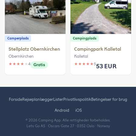
Camperplads
Campingplads
Stellplatz Obernkirchen
Campingpark Kalletal
Obernkirchen
Kalletal
★
★
★
★
★
4
★
★
★
★
★
5
Gratis
53 EUR
Forside
Rejseplanlægger
Lister
Privatlivspolitik
Betingelser for brug
Android
iOS
© 2026 Camping App. Alle rettigheder forbeholdes.
Lets Go AS · Oscars Gate 27 · 0352 Oslo · Norway