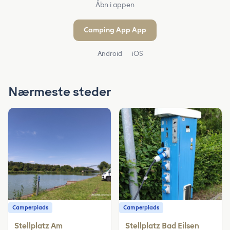
Åbn i appen
Camping App App
Android
iOS
Nærmeste steder
Camperplads
Camperplads
Stellplatz Am
Stellplatz Bad Eilsen