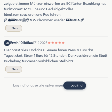
zeigt erst immer Münzen einwerfen an. EC Karten Bezahlung hat
funktioniert. Mit Ruhe und Geduld geht alles.
Ideal zum spazieren und Rad fahren.
🌾🌦🏰🐎🚲🤗😍🌷Wir kommen wieder. 🏰🐎🚲🌷🌾
Svar
Erwin 101165
17.12.2025
★
★
★
★
★
ER
Hier passt alles. Und das zu einem fairen Preis. 9 Euro das
Tagesticket, Strom 1 Euro für 12 Stunden. Dankeschön an die Stadt
Bückeburg für diesen vorbildlichen Stellplatz.
Svar
Log ind for at se alle oplysninger
Log ind