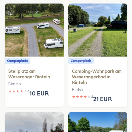
Camperplads
Camperplads
Stellplatz am
Camping-Wohnpark am
Weseranger Rinteln
Weserangerbad in
Rinteln
Rinteln
Rinteln
★
★
★
★
★
4
10 EUR
★
★
★
★
★
4
21 EUR