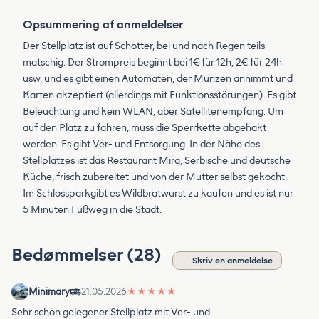
Opsummering af anmeldelser
Der Stellplatz ist auf Schotter, bei und nach Regen teils
matschig. Der Strompreis beginnt bei 1€ für 12h, 2€ für 24h
usw. und es gibt einen Automaten, der Münzen annimmt und
Karten akzeptiert (allerdings mit Funktionsstörungen). Es gibt
Beleuchtung und kein WLAN, aber Satellitenempfang. Um
auf den Platz zu fahren, muss die Sperrkette abgehakt
werden. Es gibt Ver- und Entsorgung. In der Nähe des
Stellplatzes ist das Restaurant Mira, Serbische und deutsche
Küche, frisch zubereitet und von der Mutter selbst gekocht.
Im Schlossparkgibt es Wildbratwurst zu kaufen und es ist nur
5 Minuten Fußweg in die Stadt.
Bedømmelser (28)
Skriv en anmeldelse
Minimary
21.05.2026
★
★
★
★
★
Sehr schön gelegener Stellplatz mit Ver- und