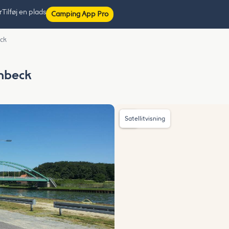
r
Tilføj en plads
Camping App Pro
ck
nbeck
Satellitvisning