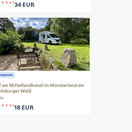
★
★
★
★
5
34 EUR
erplads
 am Mittellandkanal im Münsterland am
utoburger Wald
ke
★
★
★
★
5
18 EUR