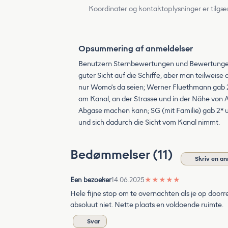
Koordinater og kontaktoplysninger er tilgæ
Opsummering af anmeldelser
Benutzern Sternbewertungen und Bewertungen v
guter Sicht auf die Schiffe, aber man teilweise
nur Womo's da seien; Werner Fluethmann gab 2*
am Kanal, an der Strasse und in der Nähe von A
Abgase machen kann; SG (mit Familie) gab 2* un
und sich dadurch die Sicht vom Kanal nimmt.
Bedømmelser (11)
Skriv en a
Een bezoeker
14.06.2025
★
★
★
★
★
Hele fijne stop om te overnachten als je op doorr
absoluut niet. Nette plaats en voldoende ruimte.
Svar