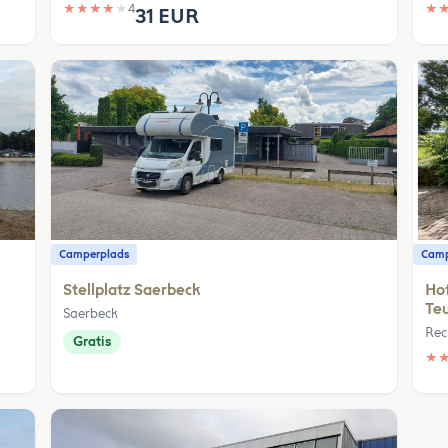
★
★
★
★
★
4
★
31 EUR
Camperplads
Camp
Stellplatz Saerbeck
Hof
Te
Saerbeck
Rec
Gratis
★