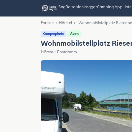
Søg
Rejseplanlægger
Camping App-liste
Forside
›
Hörstel
›
Wohnmobilstellplatz Riesenbe
Åben
Camperplads
Wohnmobilstellplatz Riese
Hörstel · Postdamm