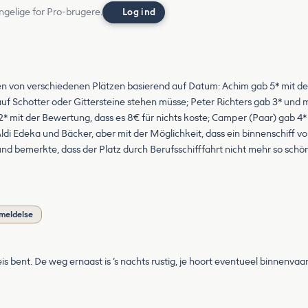
ngelige for Pro-brugere.
Log ind
on verschiedenen Plätzen basierend auf Datum: Achim gab 5* mit der 
 auf Schotter oder Gittersteine stehen müsse; Peter Richters gab 3* und 
 mit der Bewertung, dass es 8€ für nichts koste; Camper (Paar) gab 4* 
ldi Edeka und Bäcker, aber mit der Möglichkeit, dass ein binnenschiff 
d bemerkte, dass der Platz durch Berufsschifffahrt nicht mehr so schön
nmeldelse
eis bent. De weg ernaast is ‘s nachts rustig, je hoort eventueel binnenv