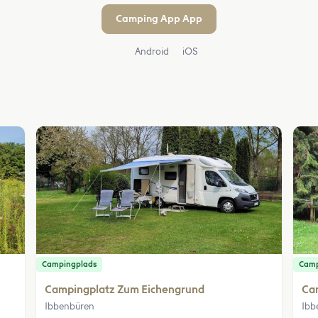
Camping App App
Android
iOS
Campingplads
Camp
Campingplatz Zum Eichengrund
Ca
Ibbenbüren
Ibb