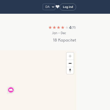
♥
Log ind
★
★
★
★
★
4
(11)
Jan – Dec
18 Kapacitet