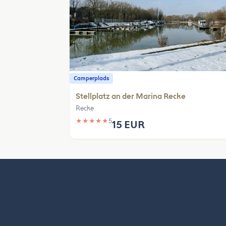
Camperplads
Stellplatz an der Marina Recke
Recke
★
★
★
★
★
5
15 EUR