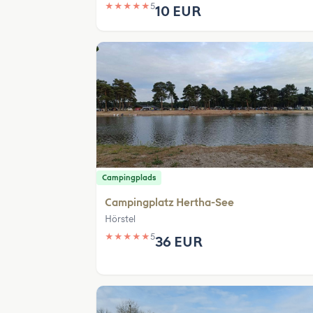
★
★
★
★
★
5
10 EUR
Campingplads
Campingplatz Hertha-See
Hörstel
★
★
★
★
★
5
36 EUR