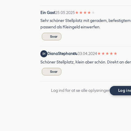
Ein Gast
25.05.2025
★
★
★
★
★
Sehr schöner Stellplatz mit geradem, befestigtem
passend als Kleingeld einwerfen.
Svar
DianaStephan
03.04.2024
★
★
★
★
★
DI
Schöner Stellplatz, klein aber schön. Direkt an de
Svar
Log ind for at se alle oplysninger
Log in