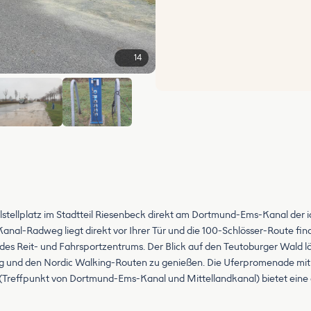
14
+8
lstellplatz im Stadtteil Riesenbeck direkt am Dortmund-Ems-Kanal der 
al-Radweg liegt direkt vor Ihrer Tür und die 100-Schlösser-Route finde
es Reit- und Fahrsportzentrums. Der Blick auf den Teutoburger Wald lä
d den Nordic Walking-Routen zu genießen. Die Uferpromenade mit de
(Treffpunkt von Dortmund-Ems-Kanal und Mittellandkanal) bietet eine e