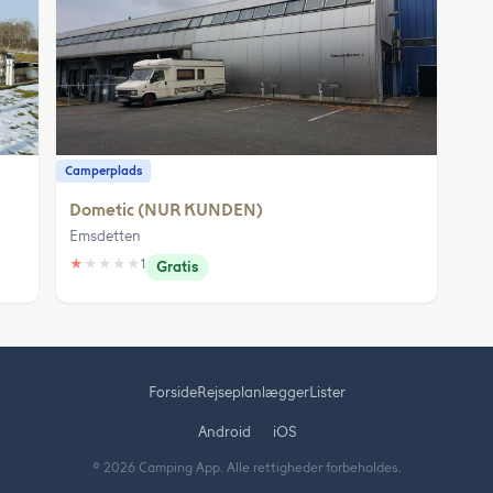
Camperplads
Dometic (NUR KUNDEN)
Emsdetten
★
★
★
★
★
1
Gratis
Forside
Rejseplanlægger
Lister
Android
iOS
© 2026 Camping App. Alle rettigheder forbeholdes.