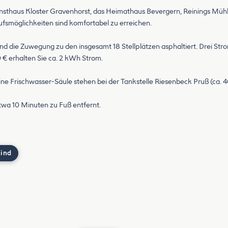
unsthaus Kloster Gravenhorst, das Heimathaus Bevergern, Reinings Müh
möglichkeiten sind komfortabel zu erreichen.
 und die Zuwegung zu den insgesamt 18 Stellplätzen asphaltiert. Drei St
 € erhalten Sie ca. 2 kWh Strom.
ine Frischwasser-Säule stehen bei der Tankstelle Riesenbeck Pruß (ca. 
etwa 10 Minuten zu Fuß entfernt.
 ind