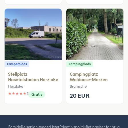
Camperplads
Campingplads
Stellplatz
Campingplatz
Hasetalstadion Herzlake
Waldoase-Merzen
Herzlake
Bramsche
★
★
★
★
★
5
Gratis
20 EUR
Forside
Rejseplanlægger
Lister
Privatlivspolitik
Betingelser for brug