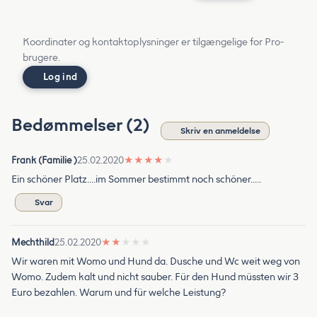
Koordinater og kontaktoplysninger er tilgængelige for Pro-
brugere.
Log ind
Bedømmelser (2)
Skriv en anmeldelse
Frank (Familie )
25.02.2020
★
★
★
★
★
Ein schöner Platz....im Sommer bestimmt noch schöner.....
Svar
Mechthild
25.02.2020
★
★
★
★
★
Wir waren mit Womo und Hund da. Dusche und Wc weit weg von
Womo. Zudem kalt und nicht sauber. Für den Hund müssten wir 3
Euro bezahlen. Warum und für welche Leistung?