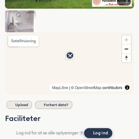
2
Satellitvisning
MapLibre
| ©
OpenStreetMap
contributors
Upload
Forkert data?
Faciliteter
Log ind for at se alle oplysninger
Log ind
?