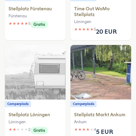
Stellplatz Fürstenau
Time Out WoMo
Stellplatz
Fürstenau
Löningen
★
★
★
★
★
5
Gratis
★
★
★
★
★
5
20 EUR
Camperplads
Camperplads
Stellplatz Löningen
Stellplatz Markt Ankum
Löningen
Ankum
★
★
★
★
★
2
★
★
★
★
★
4
Gratis
5 EUR