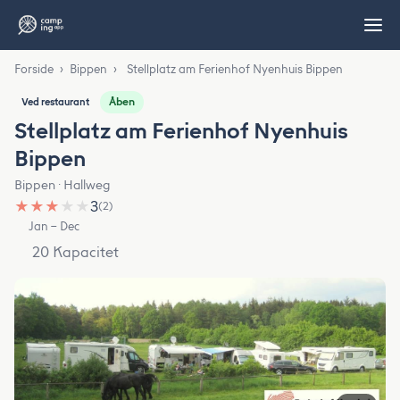
Forside
›
Bippen
›
Stellplatz am Ferienhof Nyenhuis Bippen
Åben
Ved restaurant
Stellplatz am Ferienhof Nyenhuis
Bippen
Bippen · Hallweg
★
★
★
★
★
3
(2)
Jan – Dec
20 Kapacitet