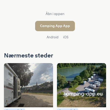
Åbn i appen
Camping App App
Android
iOS
Nærmeste steder