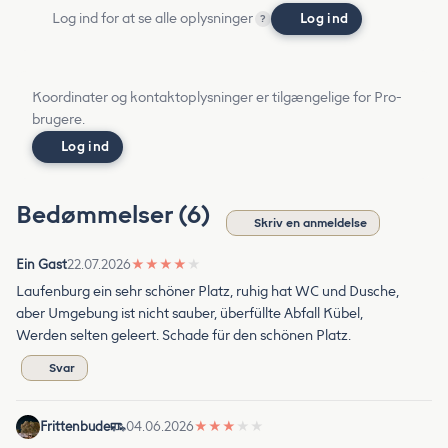
Log ind for at se alle oplysninger
Log ind
?
Koordinater og kontaktoplysninger er tilgængelige for Pro-
brugere.
Log ind
Bedømmelser (6)
Skriv en anmeldelse
Ein Gast
22.07.2026
★
★
★
★
★
Laufenburg ein sehr schöner Platz, ruhig hat WC und Dusche,
aber Umgebung ist nicht sauber, überfüllte Abfall Kübel,
Werden selten geleert. Schade für den schönen Platz.
Svar
Frittenbude
04.06.2026
★
★
★
★
★