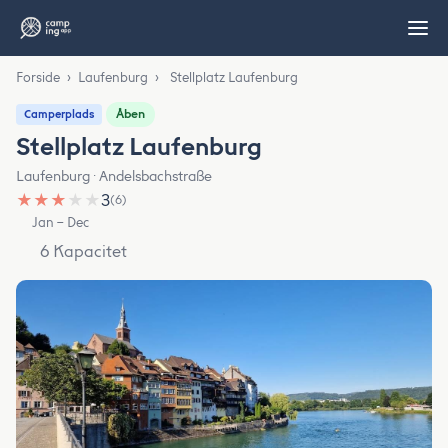
Forside
›
Laufenburg
›
Stellplatz Laufenburg
Åben
Camperplads
Stellplatz Laufenburg
Laufenburg · Andelsbachstraße
★
★
★
★
★
3
(6)
Jan – Dec
6 Kapacitet