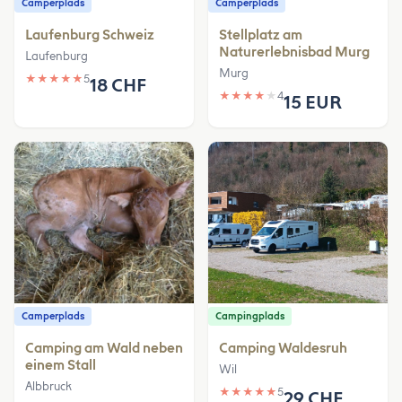
Camperplads
Camperplads
Laufenburg Schweiz
Stellplatz am
Naturerlebnisbad Murg
Laufenburg
Murg
★
★
★
★
★
5
18 CHF
★
★
★
★
★
4
15 EUR
Camperplads
Campingplads
Camping am Wald neben
Camping Waldesruh
einem Stall
Wil
Albbruck
★
★
★
★
★
5
29 CHF