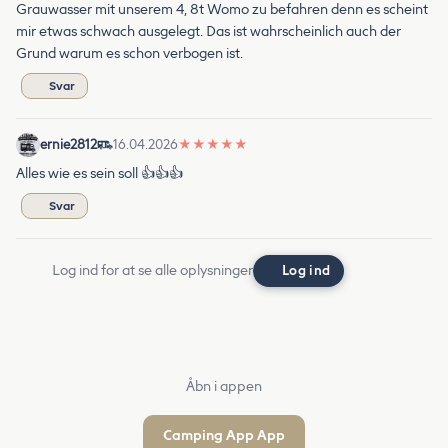
Grauwasser mit unserem 4, 8t Womo zu befahren denn es scheint
mir etwas schwach ausgelegt. Das ist wahrscheinlich auch der
Grund warum es schon verbogen ist.
Svar
ernie2812
16.04.2026
★
★
★
★
★
Alles wie es sein soll 👍👍👍
Svar
Log ind for at se alle oplysninger
Log ind
Åbn i appen
Camping App App