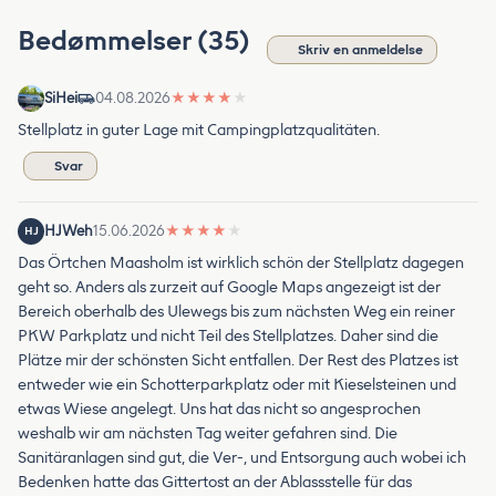
Bedømmelser (35)
Skriv en anmeldelse
SiHei
04.08.2026
★
★
★
★
★
Stellplatz in guter Lage mit Campingplatzqualitäten.
Svar
HJWeh
15.06.2026
★
★
★
★
★
HJ
Das Örtchen Maasholm ist wirklich schön der Stellplatz dagegen
geht so. Anders als zurzeit auf Google Maps angezeigt ist der
Bereich oberhalb des Ulewegs bis zum nächsten Weg ein reiner
PKW Parkplatz und nicht Teil des Stellplatzes. Daher sind die
Plätze mir der schönsten Sicht entfallen. Der Rest des Platzes ist
entweder wie ein Schotterparkplatz oder mit Kieselsteinen und
etwas Wiese angelegt. Uns hat das nicht so angesprochen
weshalb wir am nächsten Tag weiter gefahren sind. Die
Sanitäranlagen sind gut, die Ver-, und Entsorgung auch wobei ich
Bedenken hatte das Gittertost an der Ablassstelle für das