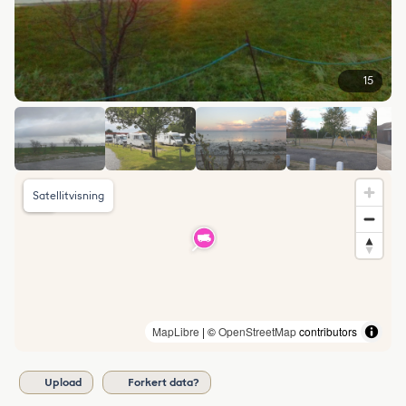
15
Satellitvisning
MapLibre
| ©
OpenStreetMap
contributors
Upload
Forkert data?