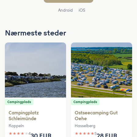
Android
iOS
Nærmeste steder
Campingplads
Campingplads
Campingplatz
Ostseecamping Gut
Schleimünde
Oehe
Kappeln
Hasselberg
★
★
★
★
★
4
★
★
★
★
★
5
30 EUR
28 EUR