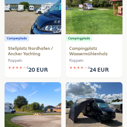
Camperplads
Campingplads
Stellplatz Nordhafen /
Campingplatz
Ancker Yachting
Wassermühlenholz
Kappeln
Kappeln
★
★
★
★
★
4
★
★
★
★
★
4
20 EUR
24 EUR