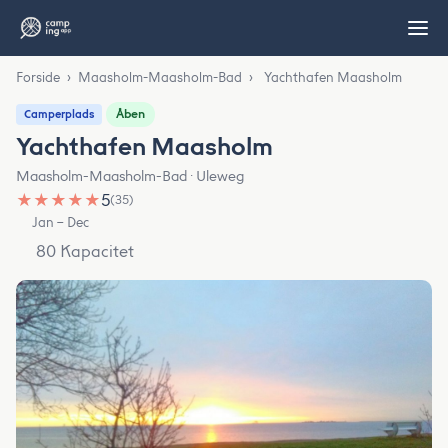
Forside
›
Maasholm-Maasholm-Bad
›
Yachthafen Maasholm
Åben
Camperplads
Yachthafen Maasholm
Maasholm-Maasholm-Bad · Uleweg
★
★
★
★
★
5
(35)
Jan – Dec
80 Kapacitet