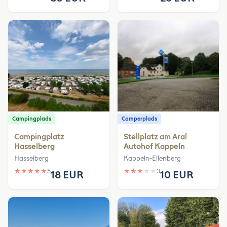
Campingplads
Camperplads
Campingplatz
Stellplatz am Aral
Hasselberg
Autohof Kappeln
Hasselberg
Kappeln-Ellenberg
★
★
★
★
★
5
★
★
★
★
★
3
18 EUR
10 EUR