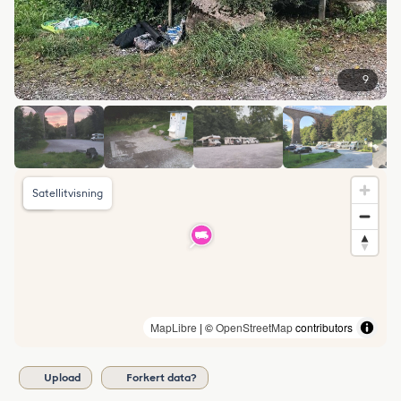
9
Satellitvisning
MapLibre
| ©
OpenStreetMap
contributors
Upload
Forkert data?