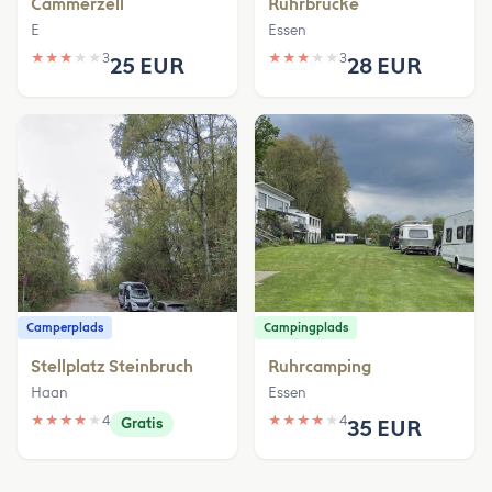
Cammerzell
Ruhrbrücke
E
Essen
★
★
★
★
★
3
★
★
★
★
★
3
25 EUR
28 EUR
Camperplads
Campingplads
Stellplatz Steinbruch
Ruhrcamping
Haan
Essen
★
★
★
★
★
4
★
★
★
★
★
4
Gratis
35 EUR