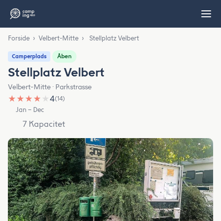
Forside
›
Velbert-Mitte
›
Stellplatz Velbert
Åben
Camperplads
Stellplatz Velbert
Velbert-Mitte · Parkstrasse
★
★
★
★
★
4
(14)
Jan – Dec
7 Kapacitet