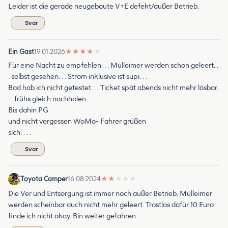
Leider ist die gerade neugebaute V+E defekt/außer Betrieb.
Svar
Ein Gast
19.01.2026
★
★
★
★
★
Für eine Nacht zu empfehlen. . . Mülleimer werden schon geleert. .
. selbst gesehen. . . Strom inklusive ist supi. . .
Bad hab ich nicht getestet. . . Ticket spät abends nicht mehr lösbar.
. . frühs gleich nachholen
Bis dahin PG
und nicht vergessen WoMo- Fahrer grüßen
sich. . . .
Svar
Toyota Camper
16.08.2024
★
★
★
★
★
Die Ver und Entsorgung ist immer noch außer Betrieb. Mülleimer
werden scheinbar auch nicht mehr geleert. Trostlos dafür 10 Euro
finde ich nicht okay. Bin weiter gefahren.