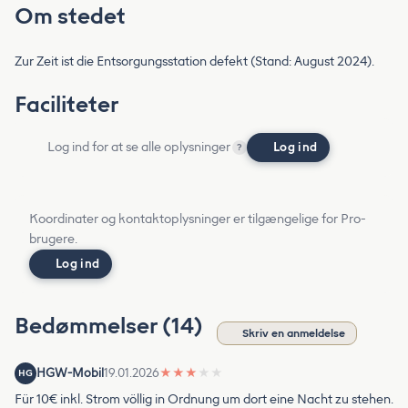
Om stedet
Zur Zeit ist die Entsorgungsstation defekt (Stand: August 2024).
Faciliteter
Log ind for at se alle oplysninger
Log ind
?
Koordinater og kontaktoplysninger er tilgængelige for Pro-
brugere.
Log ind
Bedømmelser (14)
Skriv en anmeldelse
HGW-Mobil
19.01.2026
★
★
★
★
★
HG
Für 10€ inkl. Strom völlig in Ordnung um dort eine Nacht zu stehen.