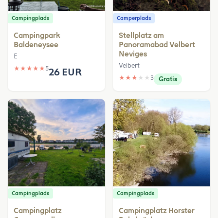
Campingplads
Camperplads
Campingpark
Stellplatz am
Baldeneysee
Panoramabad Velbert
Neviges
E
Velbert
★
★
★
★
★
5
26 EUR
★
★
★
★
★
3
Gratis
Campingplads
Campingplads
Campingplatz
Campingplatz Horster