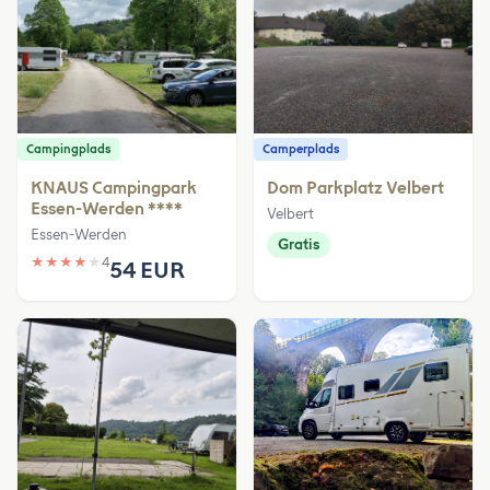
Campingplads
Camperplads
KNAUS Campingpark
Dom Parkplatz Velbert
Essen-Werden ****
Velbert
Essen-Werden
Gratis
★
★
★
★
★
4
54 EUR