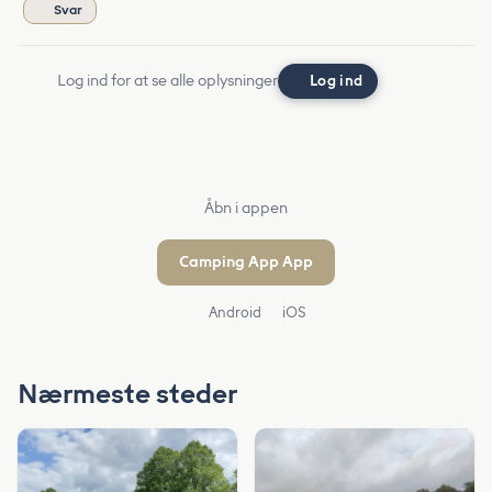
Svar
Log ind for at se alle oplysninger
Log ind
Åbn i appen
Camping App App
Android
iOS
Nærmeste steder