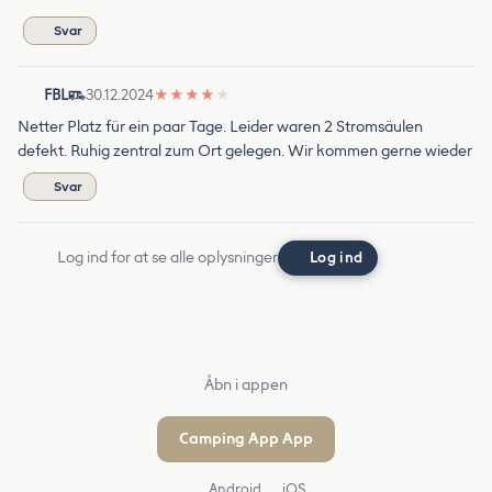
Svar
FBL
30.12.2024
★
★
★
★
★
Netter Platz für ein paar Tage. Leider waren 2 Stromsäulen
defekt. Ruhig zentral zum Ort gelegen. Wir kommen gerne wieder
Svar
Log ind for at se alle oplysninger
Log ind
Åbn i appen
Camping App App
Android
iOS