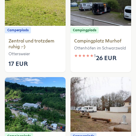
Camperplads
Campingplads
Zentral und trotzdem
Campingplatz Murhof
ruhig :-)
Ottenhöfen im Schwarzwald
Ottersweier
★
★
★
★
★
5
26 EUR
17 EUR