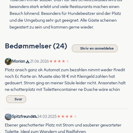
besonders stark erlebt und viele Restaurants machen einen
Besuch lohnend. Besonders für Hundebesitzer sind der Platz
und die Umgebung sehr gut geeignet. Alle Gäste scheinen
begeistert zu sein und kommen gerne wieder.
Bedømmelser (24)
Skriv en anmeldelse
Morian
21.06.2026
★
★
★
★
★
Platz ansich ganz ok Automat zum bezahlen nimmt weder Kredit
noch Ec Karte an. Musste also 18 € mit Kleingeld zahlen hat
gedauert. Strom ging an meiner Säule leider nicht. Ansonsten halt
ne schotterplatz mit Toilettencontainer ne Dusche wäre schön
Svar
Spitzfreund
24.03.2025
★
★
★
★
★
Ebener geschotterter Platz mit Strom und sauberer gewarteter
Toilette. Ideal zum Wandern und Radfahren.