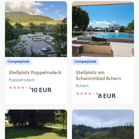
Camperplads
Camperplads
Stellplatz Kappelrodeck
Stellplatz am
Schwimmbad Achern
Kappelrodeck
Achern
★
★
★
★
★
4
10 EUR
★
★
★
★
★
4
8 EUR