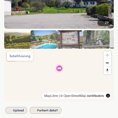
29
Satellitvisning
MapLibre
| ©
OpenStreetMap
contributors
Upload
Forkert data?