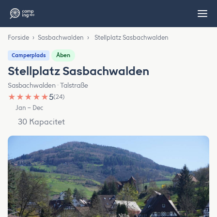
Forside
›
Sasbachwalden
›
Stellplatz Sasbachwalden
Åben
Camperplads
Stellplatz Sasbachwalden
Sasbachwalden · Talstraße
★
★
★
★
★
5
(24)
Jan – Dec
30 Kapacitet