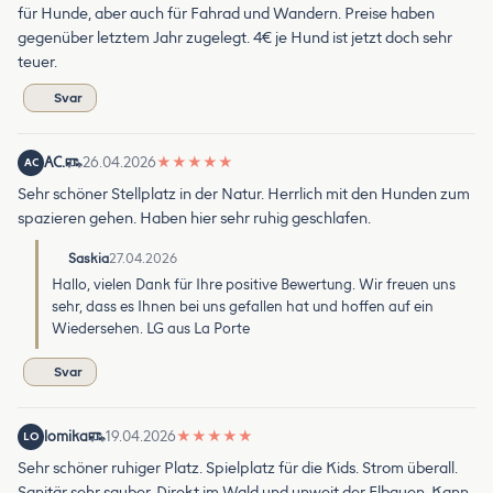
für Hunde, aber auch für Fahrad und Wandern. Preise haben
gegenüber letztem Jahr zugelegt. 4€ je Hund ist jetzt doch sehr
teuer.
Svar
AC.
26.04.2026
★
★
★
★
★
AC
Sehr schöner Stellplatz in der Natur. Herrlich mit den Hunden zum
spazieren gehen. Haben hier sehr ruhig geschlafen.
Saskia
27.04.2026
Hallo, vielen Dank für Ihre positive Bewertung. Wir freuen uns
sehr, dass es Ihnen bei uns gefallen hat und hoffen auf ein
Wiedersehen. LG aus La Porte
Svar
lomika
19.04.2026
★
★
★
★
★
LO
Sehr schöner ruhiger Platz. Spielplatz für die Kids. Strom überall.
Sanitär sehr sauber. Direkt im Wald und unweit der Elbauen. Kann