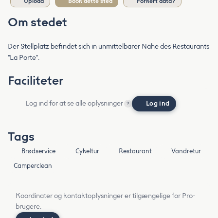
Upload
Book dette sted
Forkert data?
Om stedet
Der Stellplatz befindet sich in unmittelbarer Nähe des Restaurants
"La Porte".
Faciliteter
Log ind for at se alle oplysninger
Log ind
?
Tags
Brødservice
Cykeltur
Restaurant
Vandretur
Camperclean
Koordinater og kontaktoplysninger er tilgængelige for Pro-
brugere.