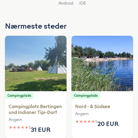
Android
iOS
Nærmeste steder
Campingplads
Campingplads
Campingplatz Bertingen
Nord - & Südsee
und Indianer Tipi-Dorf
Angern
Angern
★
★
★
★
★
5
20 EUR
★
★
★
★
★
5
31 EUR