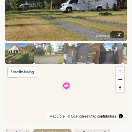
21
Satellitvisning
MapLibre
| ©
OpenStreetMap
contributors