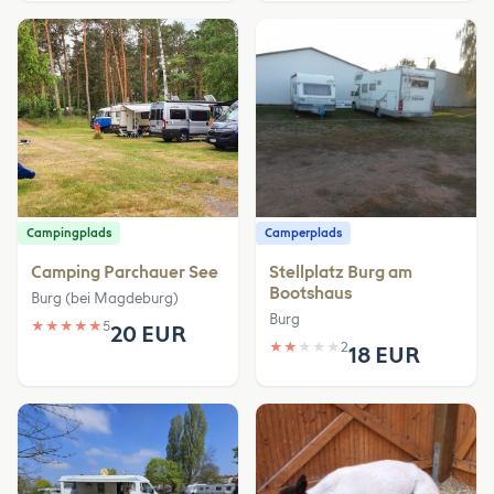
Campingplads
Camperplads
Camping Parchauer See
Stellplatz Burg am
Bootshaus
Burg (bei Magdeburg)
Burg
★
★
★
★
★
5
20 EUR
★
★
★
★
★
2
18 EUR