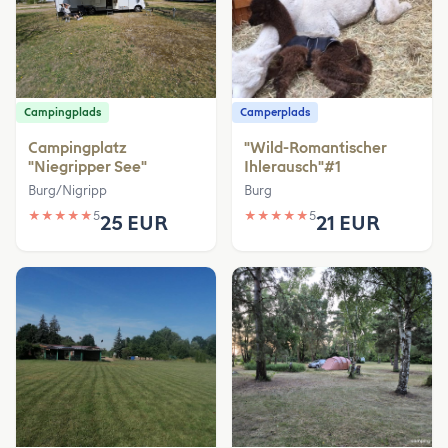
Campingplads
Camperplads
Campingplatz
"Wild-Romantischer
"Niegripper See"
Ihlerausch"#1
Burg/Nigripp
Burg
★
★
★
★
★
5
★
★
★
★
★
5
25 EUR
21 EUR