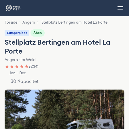
Forside
›
Angern
›
Stellplatz Bertingen am Hotel La Porte
Åben
Camperplads
Stellplatz Bertingen am Hotel La
Porte
Angern · Im Wald
★
★
★
★
★
5
(34)
Jan – Dec
30 Kapacitet