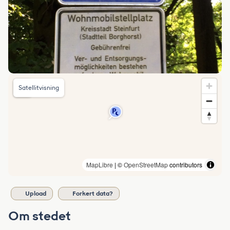
Satellitvisning
MapLibre
| ©
OpenStreetMap
contributors
Upload
Forkert data?
Om stedet