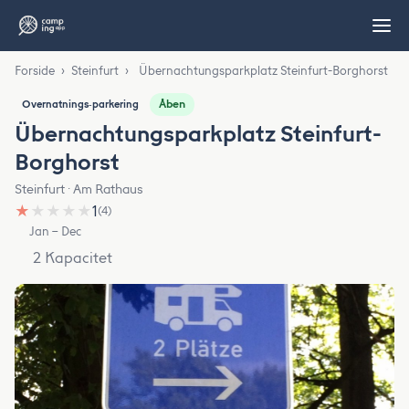
Forside
›
Steinfurt
›
Übernachtungsparkplatz Steinfurt-Borghorst
Åben
Overnatnings‑parkering
Übernachtungsparkplatz Steinfurt-
Borghorst
Steinfurt · Am Rathaus
★
★
★
★
★
1
(4)
Jan – Dec
2 Kapacitet