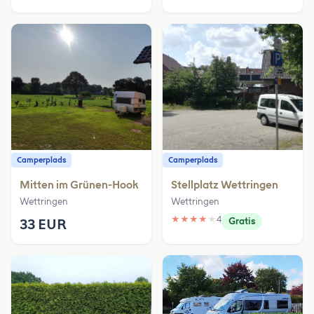
Camperplads
Camperplads
Mitten im Grünen-Hook
Stellplatz Wettringen
Wettringen
Wettringen
★
★
★
★
★
4
33 EUR
Gratis