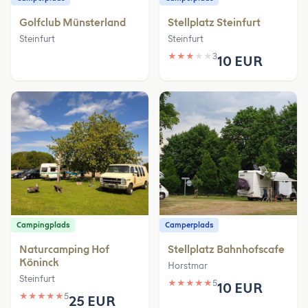
Golfclub Münsterland
Stellplatz Steinfurt
Steinfurt
Steinfurt
★
★
★
★
★
3
10 EUR
Campingplads
Camperplads
Naturcamping Hof
Stellplatz Bahnhofscafe
Köninck
Horstmar
Steinfurt
★
★
★
★
★
5
10 EUR
★
★
★
★
★
5
25 EUR