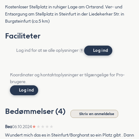
Kostenloser Stellplatz in ruhiger Lage am Ortsrand. Ver- und
Entsorgung am Stellplatz in Steinfurt in der Liedekerker Str. in
Burgsteinfurt (ca.5 km)
Faciliteter
Log ind for at se alle oplysninger
Log ind
?
Koordinater og kontaktoplysninger er tilgængelige for Pro-
brugere.
Log ind
Bedømmelser (4)
Skriv en anmeldelse
Bea
06.10.2024
★
★
★
★
★
Wundert mich das es in Steinfurt/Borghorst so ein Platz gibt . Dann