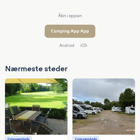
Åbn i appen
Camping App App
Android
iOS
Nærmeste steder
Camperplads
Camperplads