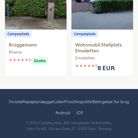
Camperplads
Camperplads
Brüggemann
Wohnmobil Stellplatz
Emsdetten
Rheine
Emsdetten
★
★
★
★
★
5
Gratis
★
★
★
★
★
5
8 EUR
Forside
Rejseplanlægger
Lister
Privatlivspolitik
Betingelser for brug
Android
iOS
© 2026 Camping App. Alle rettigheder forbeholdes.
Lets Go AS · Oscars Gate 27 · 0352 Oslo · Norway