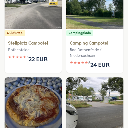
QuickStop
Campingplads
Stellplatz Campotel
Camping Campotel
Rothenfelde
Bad Rothenfelde /
Niedersachsen
★
★
★
★
★
5
22 EUR
★
★
★
★
★
5
24 EUR