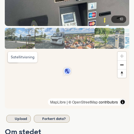
10
Satellitvisning
MapLibre
| ©
OpenStreetMap
contributors
Upload
Forkert data?
Om stedet