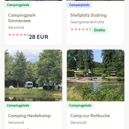
Campingplads
Camperplads
Campingpark
Stellplatz Südring
Sonnensee
Georgsmarienhütte
Versmold
★
★
★
★
★
5
Gratis
★
★
★
★
★
5
28 EUR
Campingplads
Campingplads
Camping Heidekamp
Camp zur Rotbuche
Versmold
Versmold