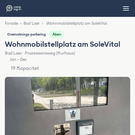
Forside
›
Bad Laer
›
Wohnmobilstellplatz am SoleVital
Åben
Overnatnings‑parkering
Wohnmobilstellplatz am SoleVital
Bad Laer · Prozessionsweg (Kurhaus)
Jan – Dec
19 Kapacitet