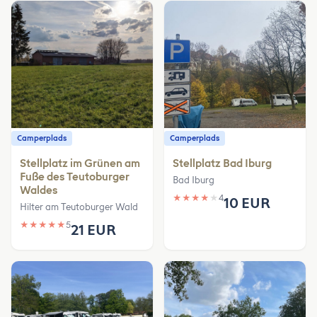
Camperplads
Camperplads
Stellplatz im Grünen am
Stellplatz Bad Iburg
Fuße des Teutoburger
Bad Iburg
Waldes
★
★
★
★
★
4
10 EUR
Hilter am Teutoburger Wald
★
★
★
★
★
5
21 EUR