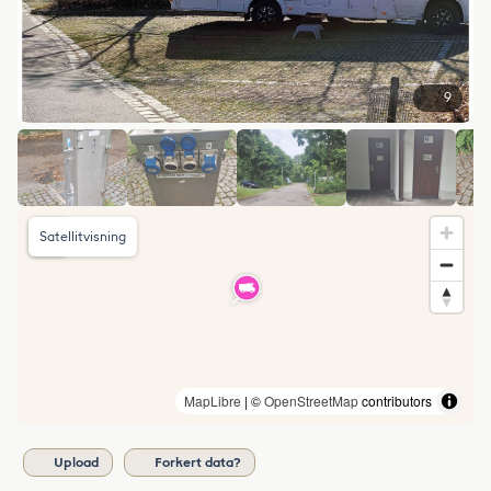
9
Satellitvisning
MapLibre
| ©
OpenStreetMap
contributors
Upload
Forkert data?