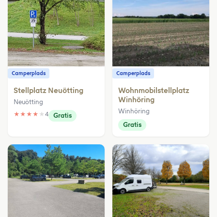
Camperplads
Camperplads
Stellplatz Neuötting
Wohnmobilstellplatz
Winhöring
Neuötting
Winhöring
★
★
★
★
★
4
Gratis
Gratis