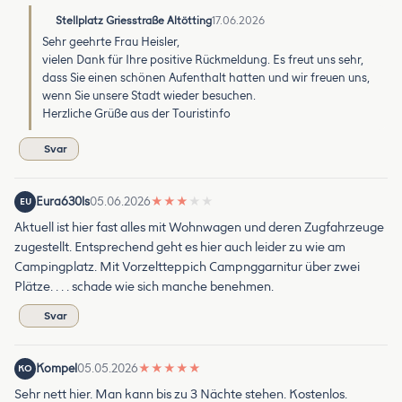
Stellplatz Griesstraße Altötting
17.06.2026
Sehr geehrte Frau Heisler,
vielen Dank für Ihre positive Rückmeldung. Es freut uns sehr,
dass Sie einen schönen Aufenthalt hatten und wir freuen uns,
wenn Sie unsere Stadt wieder besuchen.
Herzliche Grüße aus der Touristinfo
Svar
Eura630ls
05.06.2026
★
★
★
★
★
EU
Aktuell ist hier fast alles mit Wohnwagen und deren Zugfahrzeuge
zugestellt. Entsprechend geht es hier auch leider zu wie am
Campingplatz. Mit Vorzeltteppich Campnggarnitur über zwei
Plätze. . . . schade wie sich manche benehmen.
Svar
Kompel
05.05.2026
★
★
★
★
★
KO
Sehr nett hier. Man kann bis zu 3 Nächte stehen. Kostenlos.