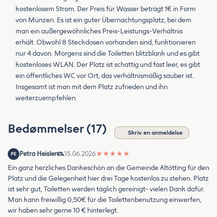
kostenlosem Strom. Der Preis für Wasser beträgt 1€ in Form
von Münzen. Es ist ein guter Übernachtungsplatz, bei dem
man ein außergewöhnliches Preis-Leistungs-Verhältnis
erhält. Obwohl 8 Steckdosen vorhanden sind, funktionieren
nur 4 davon. Morgens sind die Toiletten blitzblank und es gibt
kostenloses WLAN. Der Platz ist schattig und fast leer, es gibt
ein öffentliches WC vor Ort, das verhältnismäßig sauber ist.
Insgesamt ist man mit dem Platz zufrieden und ihn
weiterzuempfehlen.
Bedømmelser (17)
Skriv en anmeldelse
Petra Heisler
15.06.2026
★
★
★
★
★
PE
Ein ganz herzliches Dankeschön an die Gemeinde Altötting für den
Platz und die Gelegenheit hier drei Tage kostenlos zu stehen. Platz
ist sehr gut, Toiletten werden täglich gereinigt- vielen Dank dafür.
Man kann freiwillig 0,50€ für die Toilettenbenutzung einwerfen,
wir haben sehr gerne 10 € hinterlegt.