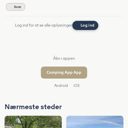
Svar
Log ind for at se alle oplysninger
Log ind
Åbn i appen
Camping App App
Android
iOS
Nærmeste steder