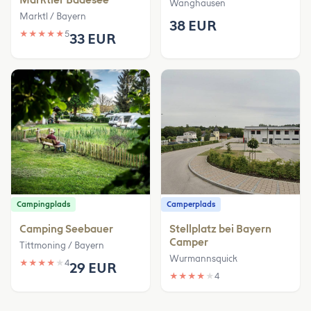
Wanghausen
Marktl / Bayern
38 EUR
★
★
★
★
★
5
33 EUR
Campingplads
Camperplads
Camping Seebauer
Stellplatz bei Bayern
Camper
Tittmoning / Bayern
Wurmannsquick
★
★
★
★
★
4
29 EUR
★
★
★
★
★
4