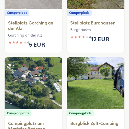
Camperplads
Camperplads
Stellplatz Garching an
Stellplatz Burghausen
der Alz
Burghausen
Garching an der Alz
★
★
★
★
★
4
12 EUR
★
★
★
★
★
4
5 EUR
Campingplads
Campingplads
Campingplatz am
Burgblick Zelt-Camping
Marktler Badesee