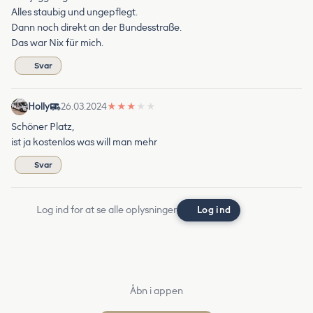
Alles staubig und ungepflegt.
Dann noch direkt an der Bundesstraße.
Das war Nix für mich.
Svar
Holly
26.03.2024
★
★
★
★
★
Schöner Platz,
ist ja kostenlos was will man mehr
Svar
Log ind for at se alle oplysninger
Log ind
Åbn i appen