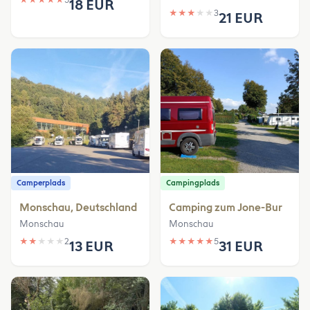
★
★
★
★
★
5
18 EUR
★
★
★
★
★
3
21 EUR
Camperplads
Campingplads
Monschau, Deutschland
Camping zum Jone-Bur
Monschau
Monschau
★
★
★
★
★
2
★
★
★
★
★
5
13 EUR
31 EUR