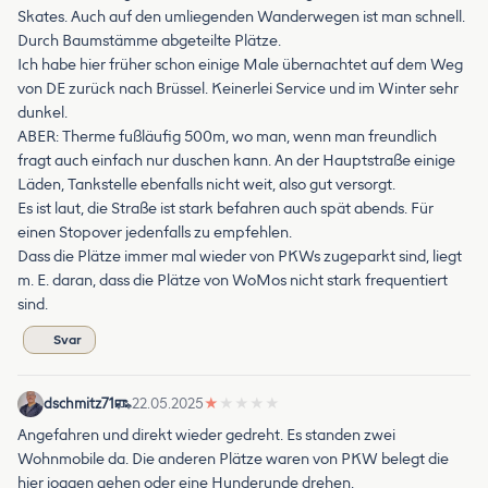
Skates. Auch auf den umliegenden Wanderwegen ist man schnell.
Durch Baumstämme abgeteilte Plätze.
Ich habe hier früher schon einige Male übernachtet auf dem Weg
von DE zurück nach Brüssel. Keinerlei Service und im Winter sehr
dunkel.
ABER: Therme fußläufig 500m, wo man, wenn man freundlich
fragt auch einfach nur duschen kann. An der Hauptstraße einige
Läden, Tankstelle ebenfalls nicht weit, also gut versorgt.
Es ist laut, die Straße ist stark befahren auch spät abends. Für
einen Stopover jedenfalls zu empfehlen.
Dass die Plätze immer mal wieder von PKWs zugeparkt sind, liegt
m. E. daran, dass die Plätze von WoMos nicht stark frequentiert
sind.
Svar
dschmitz71
22.05.2025
★
★
★
★
★
Angefahren und direkt wieder gedreht. Es standen zwei
Wohnmobile da. Die anderen Plätze waren von PKW belegt die
hier joggen gehen oder eine Hunderunde drehen.