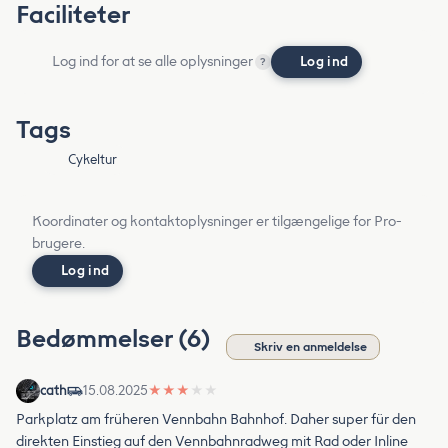
Faciliteter
Log ind for at se alle oplysninger
Log ind
?
Tags
Cykeltur
Koordinater og kontaktoplysninger er tilgængelige for Pro-
brugere.
Log ind
Bedømmelser (6)
Skriv en anmeldelse
cath
15.08.2025
★
★
★
★
★
Parkplatz am früheren Vennbahn Bahnhof. Daher super für den
direkten Einstieg auf den Vennbahnradweg mit Rad oder Inline