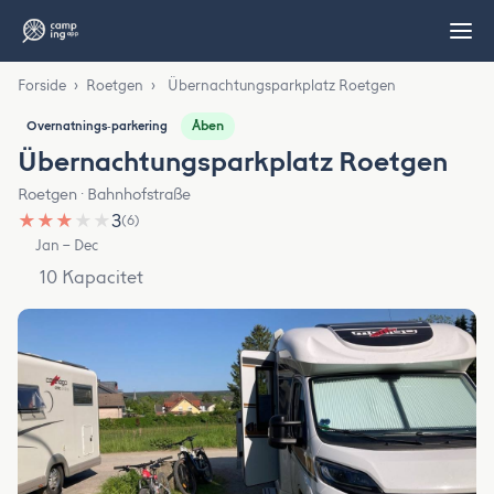
Forside
›
Roetgen
›
Übernachtungsparkplatz Roetgen
Åben
Overnatnings‑parkering
Übernachtungsparkplatz Roetgen
Roetgen · Bahnhofstraße
★
★
★
★
★
3
(6)
Jan – Dec
10 Kapacitet