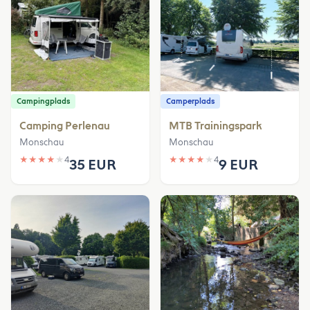
Campingplads
Camperplads
Camping Perlenau
MTB Trainingspark
Monschau
Monschau
★
★
★
★
★
4
★
★
★
★
★
4
35 EUR
9 EUR