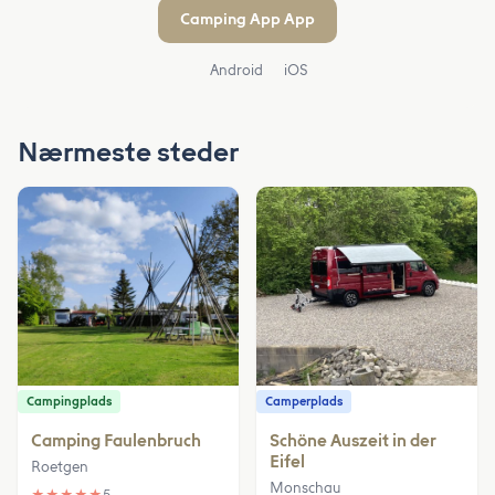
Camping App App
Android
iOS
Nærmeste steder
Campingplads
Camperplads
Camping Faulenbruch
Schöne Auszeit in der
Eifel
Roetgen
Monschau