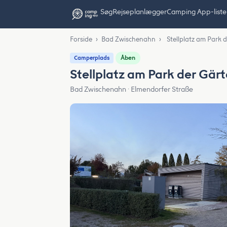
Søg
Rejseplanlægger
Camping App-liste
Forside
›
Bad Zwischenahn
›
Stellplatz am Park 
Åben
Camperplads
Stellplatz am Park der Gär
Bad Zwischenahn · Elmendorfer Straße