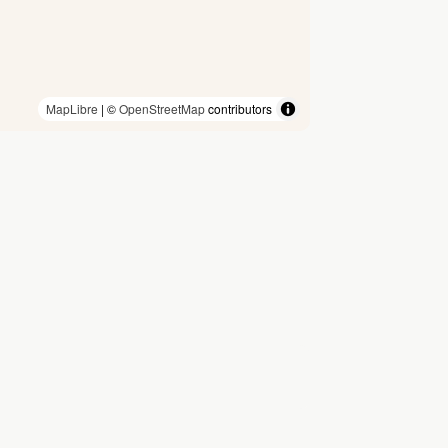
MapLibre
| ©
OpenStreetMap
contributors