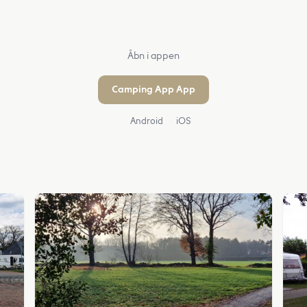
Åbn i appen
Camping App App
Android
iOS