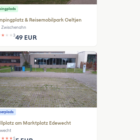
ingplads
pingplatz & Reisemobilpark Oeltjen
 Zwischenahn
★
★
★
★
3
49 EUR
erplads
llplatz am Marktplatz Edewecht
wecht
★
★
★
★
5