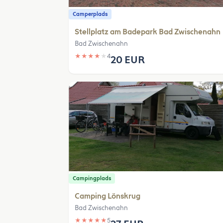
Camperplads
Stellplatz am Badepark Bad Zwischenahn
Bad Zwischenahn
★
★
★
★
★
4
20 EUR
Campingplads
Camping Lönskrug
Bad Zwischenahn
★
★
★
★
★
5