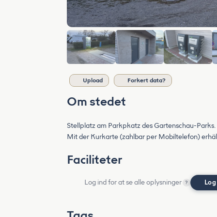
Upload
Forkert data?
Om stedet
Stellplatz am Parkpkatz des Gartenschau-Parks.
Mit der Kurkarte (zahlbar per Mobiltelefon) erhä
Faciliteter
Log ind for at se alle oplysninger
Log
?
Tags