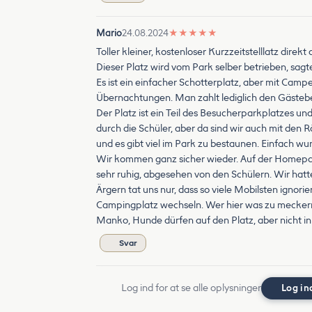
Mario
24.08.2024
★
★
★
★
★
Toller kleiner, kostenloser Kurzzeitstelllatz di
Dieser Platz wird vom Park selber betrieben, sagt
Es ist ein einfacher Schotterplatz, aber mit C
Übernachtungen. Man zahlt lediglich den Gästebe
Der Platz ist ein Teil des Besucherparkplatzes und
durch die Schüler, aber da sind wir auch mit de
und es gibt viel im Park zu bestaunen. Einfach w
Wir kommen ganz sicher wieder. Auf der Homepage 
sehr ruhig, abgesehen von den Schülern. Wir hatt
Ärgern tat uns nur, dass so viele Mobilsten ignor
Campingplatz wechseln. Wer hier was zu meckern ha
Manko, Hunde dürfen auf den Platz, aber nicht in
Svar
Log ind for at se alle oplysninger
Log in