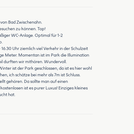
t von Bad Zwischenahn.
 besuchen zu können. Top!
ßiger WC-Anlage. Optimal für 1-2
p.
16.30 Uhr ziemlich viel Verkehr in der Schulzeit
e Meter. Momentan ist im Park die Illumination
il durften wir mithören. Wundervoll.
er ist der Park geschlossen, da ist es hier wohl
n, ich schätze bei mehr als 7m ist Schluss.
ellt gehören. Da sollte man auf einen
kostenlosen ist es purer Luxus! Einziges kleines
ucht hat.