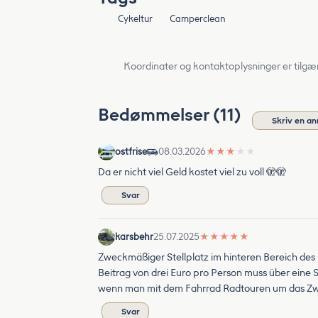
Cykeltur
Camperclean
Koordinater og kontaktoplysninger er tilgæ
Bedømmelser (11)
Skriv en a
ostfrise
08.03.2026
★
★
★
★
★
Da er nicht viel Geld kostet viel zu voll 🫣🫣
Svar
karsbehr
25.07.2025
★
★
★
★
★
Zweckmäßiger Stellplatz im hinteren Bereich des Pa
Beitrag von drei Euro pro Person muss über eine 
wenn man mit dem Fahrrad Radtouren um das Z
Svar