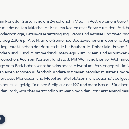
rekt am Park der Gärten und am Zwischenahn Meer in Rostrup einem Voror
e mir die netten Mitarbeiter. Er ist ein kostenloser Service um den Park
ampercleananlage, Grauwasserentsorgung, Strom und Wasser und zweckmä
itrag 2,30 € p. P. p. N. an die Gemeinde Bad Zwischenahn über eine Ap
 liegt direkt neben der Berufsschule für Bauberufe. Daher Mo- Fr von 7 - 
n Rädern und Hund im Ammerland unterwegs. Zum "Meer" sind es nur wenig
underschön. Auch ein Konzert fand statt. Mit Wein und Bier vor Wohnmob
vom Park haben wir schon das nächste Event im Park angepeilt. Im Wint
en einen schönen Aufenthalt. Andere mit riesen Mobilen mussten umdrehe
ieren, dass Markiesen und Möbel auf Stellplätzen nicht dauerhaft aufgest
t ist zu geizig für einen Stellplatz der 19€ und mehr kostet. Für einen 
 den Park, was aber verständlich ist wenn man den Park erst einmal bes
d