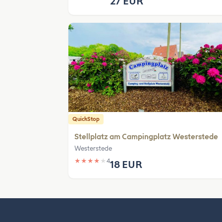
27 EUR
QuickStop
Stellplatz am Campingplatz Westerstede
Westerstede
★
★
★
★
★
4
18 EUR