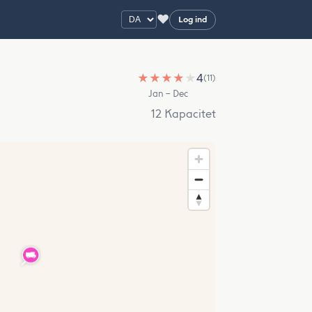
♥
Log ind
★
★
★
★
★
4
(11)
Jan – Dec
12 Kapacitet