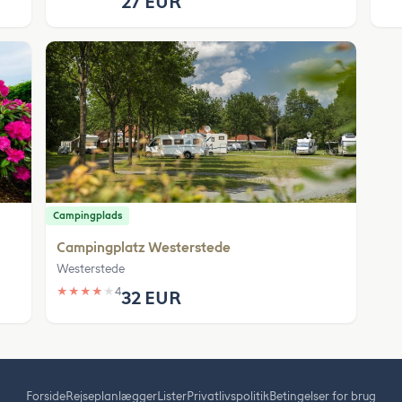
27 EUR
Campingplads
Campingplatz Westerstede
Westerstede
★
★
★
★
★
4
32 EUR
Forside
Rejseplanlægger
Lister
Privatlivspolitik
Betingelser for brug