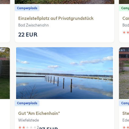
Camperplads
Camp
Einzelstellplatz auf Privatgrundstück
Cam
Bad Zwischenahn
Bad
★
22 EUR
Camperplads
Camp
Gut "Am Eichenhain"
Ste
Wiefelstede
Ede
★
★
★
★
★
2
★