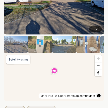
23
Satellitvisning
MapLibre
| ©
OpenStreetMap
contributors