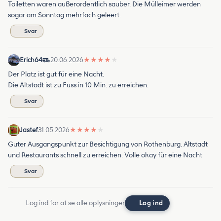
Toiletten waren außerordentlich sauber. Die Mülleimer werden
sogar am Sonntag mehrfach geleert.
Svar
Erich64
20.06.2026
★
★
★
★
★
Der Platz ist gut für eine Nacht.
Die Altstadt ist zu Fuss in 10 Min. zu erreichen.
Svar
Jastef
31.05.2026
★
★
★
★
★
Guter Ausgangspunkt zur Besichtigung von Rothenburg. Altstadt
und Restaurants schnell zu erreichen. Volle okay für eine Nacht
Svar
Log ind for at se alle oplysninger
Log ind