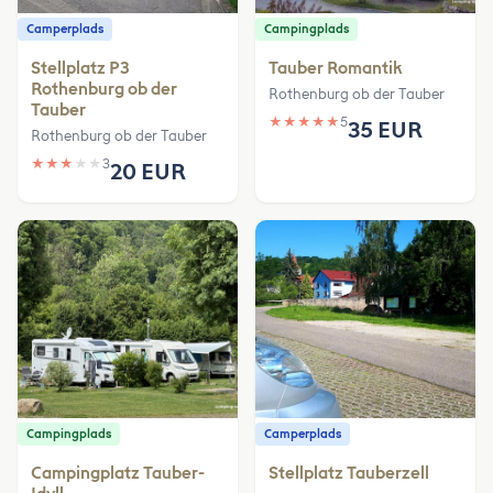
Camperplads
Campingplads
Stellplatz P3
Tauber Romantik
Rothenburg ob der
Rothenburg ob der Tauber
Tauber
★
★
★
★
★
5
35 EUR
Rothenburg ob der Tauber
★
★
★
★
★
3
20 EUR
Campingplads
Camperplads
Campingplatz Tauber-
Stellplatz Tauberzell