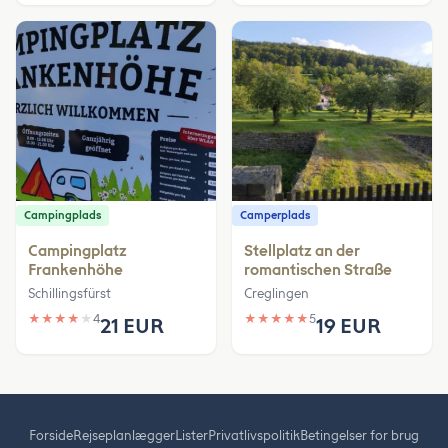
Campingplads
Camperplads
Campingplatz
Stellplatz an der
Frankenhöhe
romantischen Straße
Schillingsfürst
Creglingen
★
★
★
★
★
4
★
★
★
★
★
5
21 EUR
19 EUR
Forside
Rejseplanlægger
Lister
Privatlivspolitik
Betingelser for brug