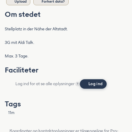
Upload
Forkert data?
Om stedet
Stellplatz in der Nähe der Altstadt.
3G mit Aldi Talk.
Max. 3 Tage.
Faciliteter
Log ind for at se alle oplysninger
Log ind
?
Tags
11m
Koordinater og kontaktoplysninger er tilgængelige for Pro-