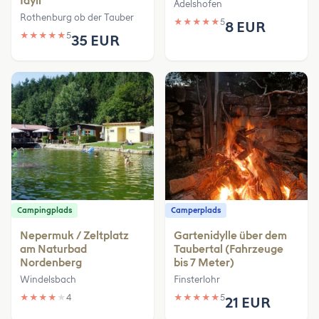
Idyll
Adelshofen
Rothenburg ob der Tauber
★
★
★
★
★
5
8 EUR
★
★
★
★
★
5
35 EUR
Campingplads
Camperplads
Nepermuk / Zeltplatz
Gartenidylle über dem
am Naturbad
Taubertal (Fahrzeuge
Nordenberg
bis 7 Meter)
Windelsbach
Finsterlohr
★
★
★
★
★
4
★
★
★
★
★
5
21 EUR