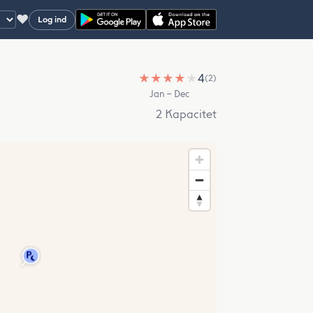
♥
Log ind
★
★
★
★
★
4
(2)
Jan – Dec
2 Kapacitet