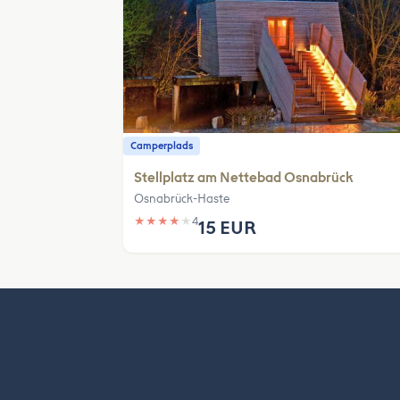
Camperplads
Stellplatz am Nettebad Osnabrück
Osnabrück-Haste
★
★
★
★
★
4
15 EUR