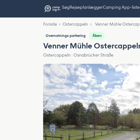
Søg
Rejseplanlægger
Camping App-liste
Forside
›
Ostercappeln
›
Venner Mühle Ostercap
Åben
Overnatnings‑parkering
Venner Mühle Ostercappel
Ostercappeln · Osnabrücker Straße