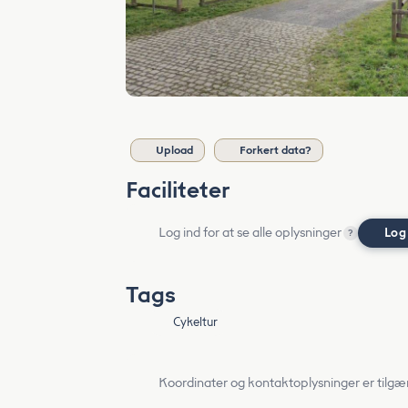
Upload
Forkert data?
Faciliteter
Log ind for at se alle oplysninger
Log
?
Tags
Cykeltur
Koordinater og kontaktoplysninger er tilgæ