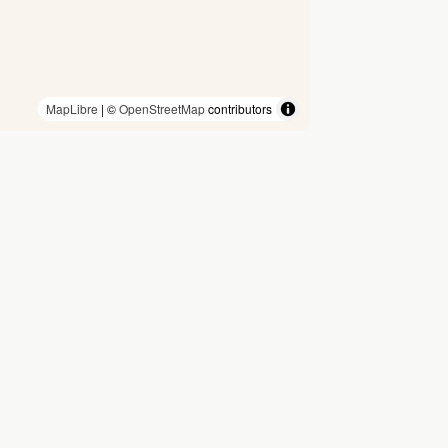
MapLibre
| ©
OpenStreetMap
contributors