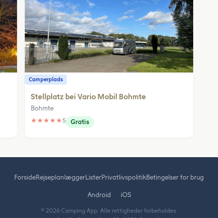
Camperplads
Stellplatz bei Vario Mobil Bohmte
Bohmte
★
★
★
★
★
5
Gratis
Forside
Rejseplanlægger
Lister
Privatlivspolitik
Betingelser for brug
Android
iOS
© 2026 Camping App. Alle rettigheder forbeholdes.