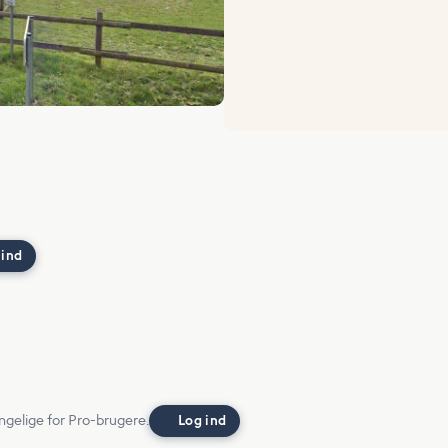
 ind
ngelige for Pro-brugere.
Log ind