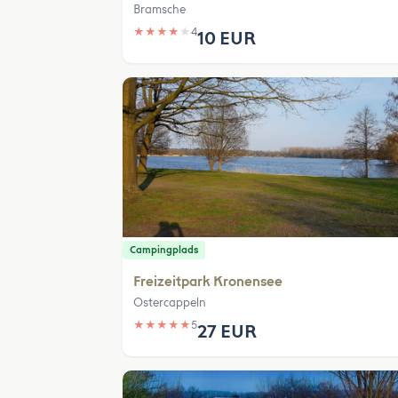
Bramsche
★
★
★
★
★
4
10 EUR
Campingplads
Freizeitpark Kronensee
Ostercappeln
★
★
★
★
★
5
27 EUR