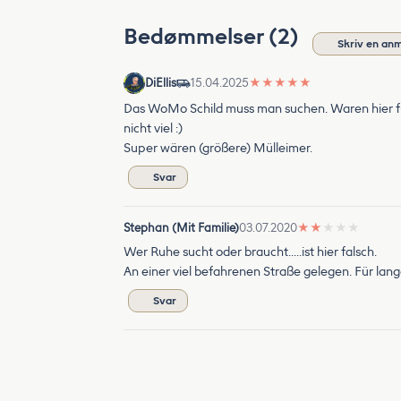
Bedømmelser (2)
Skriv en an
DiEllis
15.04.2025
★
★
★
★
★
Das WoMo Schild muss man suchen. Waren hier fü
nicht viel :)
Super wären (größere) Mülleimer.
Svar
Stephan (Mit Familie)
03.07.2020
★
★
★
★
★
Wer Ruhe sucht oder braucht.....ist hier falsch.
An einer viel befahrenen Straße gelegen. Für lan
Svar