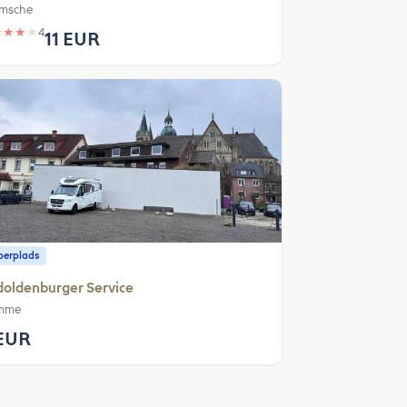
msche
★
★
★
★
4
11 EUR
erplads
oldenburger Service
mme
EUR