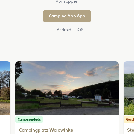
Åbn i appen
Camping App App
Android
iOS
Campingplads
Quic
Campingplatz Waldwinkel
Ste