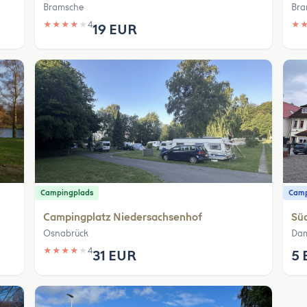
Bramsche
Bra
★
★
★
★
★
4
★
19 EUR
Campingplads
Camp
Campingplatz Niedersachsenhof
Süd
Osnabrück
Da
★
★
★
★
★
4
31 EUR
5 