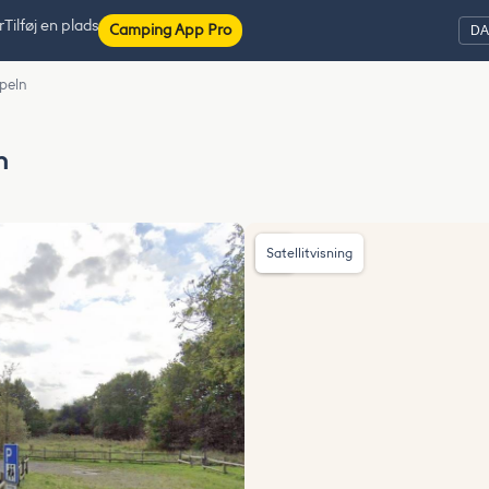
r
Tilføj en plads
Camping App Pro
peln
n
Satellitvisning