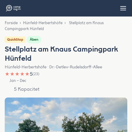
Forside
›
Hünfeld-Herbertshöfe
›
Stellplatz am Knaus
Campingpark Hünfeld
Åben
QuickStop
Stellplatz am Knaus Campingpark
Hünfeld
Hünfeld-Herbertshöfe · Dr.-Detlev-Rudelsdorff-Allee
★
★
★
★
★
5
(23)
Jan – Dec
5 Kapacitet