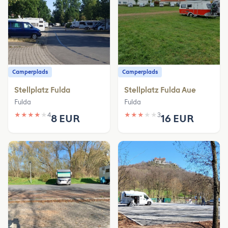
Camperplads
Camperplads
Stellplatz Fulda
Stellplatz Fulda Aue
Fulda
Fulda
★
★
★
★
★
4
★
★
★
★
★
3
8 EUR
16 EUR