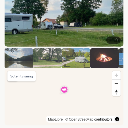
10
Satellitvisning
MapLibre
| ©
OpenStreetMap
contributors