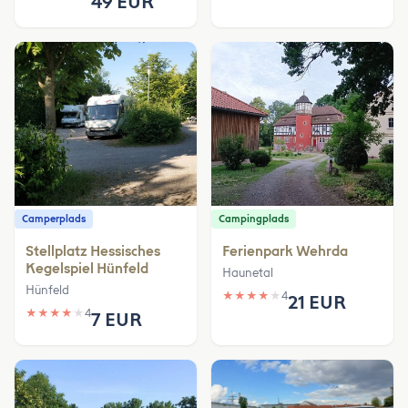
49 EUR
Camperplads
Campingplads
Stellplatz Hessisches
Ferienpark Wehrda
Kegelspiel Hünfeld
Haunetal
Hünfeld
★
★
★
★
★
4
21 EUR
★
★
★
★
★
4
7 EUR