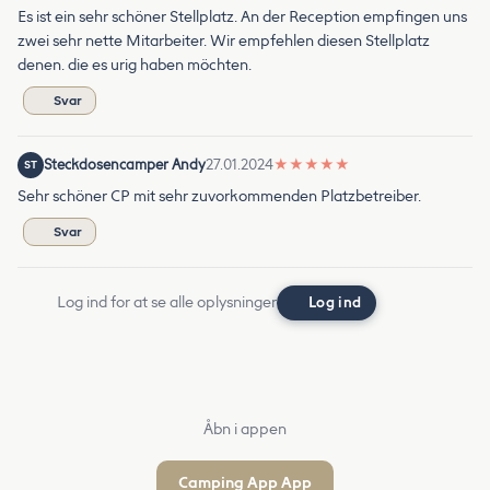
Es ist ein sehr schöner Stellplatz. An der Reception empfingen uns
zwei sehr nette Mitarbeiter. Wir empfehlen diesen Stellplatz
denen. die es urig haben möchten.
Svar
Steckdosencamper Andy
27.01.2024
★
★
★
★
★
ST
Sehr schöner CP mit sehr zuvorkommenden Platzbetreiber.
Svar
Log ind for at se alle oplysninger
Log ind
Åbn i appen
Camping App App