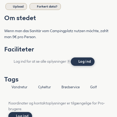
Upload
Forkert data?
Om stedet
Wenn man das Sanitär vom Campingplatz nutzen möchte, zahlt
man 5€ pro Person.
Faciliteter
Log ind for at se alle oplysninger
Log ind
?
Tags
Vandretur
Cykeltur
Brødservice
Golf
Koordinater og kontaktoplysninger er tilgængelige for Pro-
brugere.
Log ind