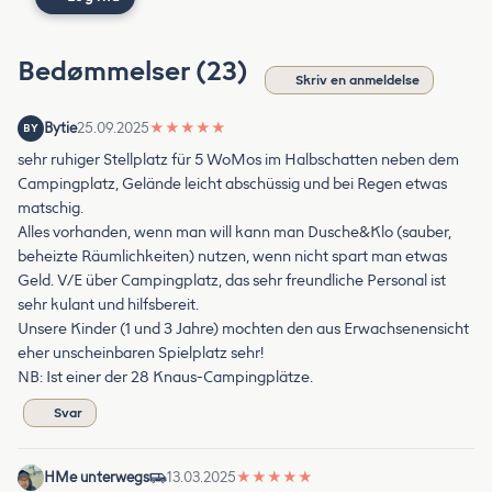
Bedømmelser (23)
Skriv en anmeldelse
Bytie
25.09.2025
★
★
★
★
★
BY
sehr ruhiger Stellplatz für 5 WoMos im Halbschatten neben dem
Campingplatz, Gelände leicht abschüssig und bei Regen etwas
matschig.
Alles vorhanden, wenn man will kann man Dusche&Klo (sauber,
beheizte Räumlichkeiten) nutzen, wenn nicht spart man etwas
Geld. V/E über Campingplatz, das sehr freundliche Personal ist
sehr kulant und hilfsbereit.
Unsere Kinder (1 und 3 Jahre) mochten den aus Erwachsenensicht
eher unscheinbaren Spielplatz sehr!
NB: Ist einer der 28 Knaus-Campingplätze.
Svar
HMe unterwegs
13.03.2025
★
★
★
★
★