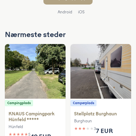
Android
iOS
Nærmeste steder
Campingplads
Camperplads
KNAUS Campingpark
Stellplatz Burghaun
Hünfeld *****
Burghaun
Hünfeld
★
★
★
★
★
3
7 EUR
★
★
★
★
★
5