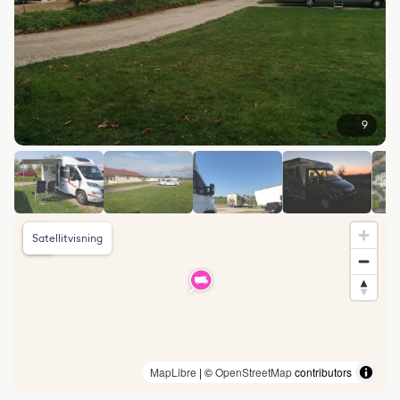
9
Satellitvisning
MapLibre
| ©
OpenStreetMap
contributors