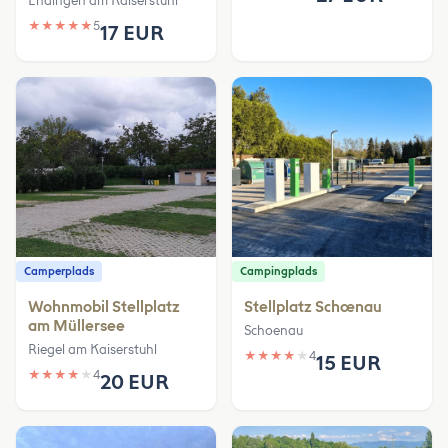
Endingen am Kaiserstuhl
★
★
★
★
★
5
17 EUR
Camperplads
Campingplads
Wohnmobil Stellplatz
Stellplatz Schœnau
am Müllersee
Schoenau
Riegel am Kaiserstuhl
★
★
★
★
★
4
15 EUR
★
★
★
★
★
4
20 EUR