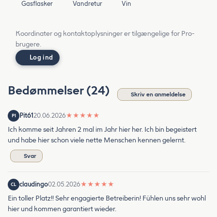
Gasflasker
Vandretur
Vin
Koordinater og kontaktoplysninger er tilgængelige for Pro-
brugere.
Log ind
Bedømmelser (24)
Skriv en anmeldelse
Pit61
20.06.2026
★
★
★
★
★
PI
Ich komme seit Jahren 2 mal im Jahr hier her. Ich bin begeistert
und habe hier schon viele nette Menschen kennen gelernt.
Svar
claudingo
02.05.2026
★
★
★
★
★
CL
Ein toller Platz!! Sehr engagierte Betreiberin! Fühlen uns sehr wohl
hier und kommen garantiert wieder.