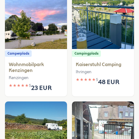
Camperplads
Campingplads
Wohnmobilpark
Kaiserstuhl Camping
Kenzingen
Ihringen
Kenzingen
★
★
★
★
★
5
48 EUR
★
★
★
★
★
5
23 EUR