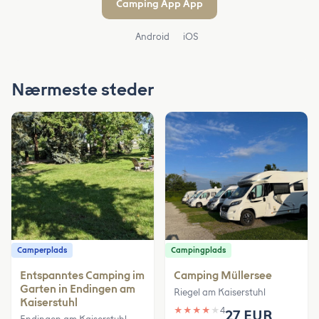
Camping App App
Android
iOS
Nærmeste steder
Camperplads
Campingplads
Entspanntes Camping im
Camping Müllersee
Garten in Endingen am
Riegel am Kaiserstuhl
Kaiserstuhl
★
★
★
★
★
4
27 EUR