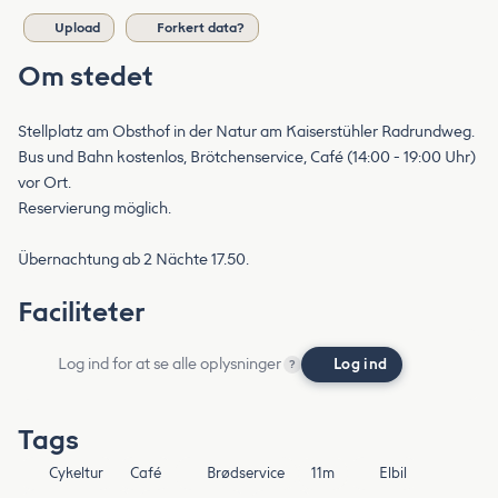
Upload
Forkert data?
Om stedet
Stellplatz am Obsthof in der Natur am Kaiserstühler Radrundweg.
Bus und Bahn kostenlos, Brötchenservice, Café (14:00 - 19:00 Uhr)
vor Ort.
Reservierung möglich.
Übernachtung ab 2 Nächte 17.50.
Faciliteter
Log ind for at se alle oplysninger
Log ind
?
Tags
Cykeltur
Café
Brødservice
11m
Elbil