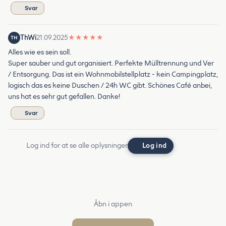
Svar
ThWi
21.09.2025
★
★
★
★
★
TH
Alles wie es sein soll.
Super sauber und gut organisiert. Perfekte Mülltrennung und Ver
/ Entsorgung. Das ist ein Wohnmobilstellplatz - kein Campingplatz,
logisch das es keine Duschen / 24h WC gibt. Schönes Café anbei,
uns hat es sehr gut gefallen. Danke!
Svar
Log ind for at se alle oplysninger
Log ind
Åbn i appen