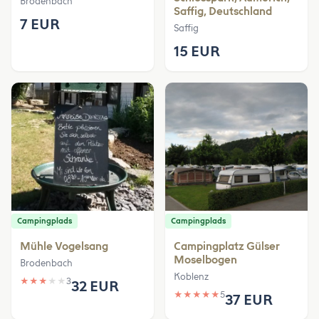
Brodenbach
Saffig, Deutschland
7 EUR
Saffig
15 EUR
Campingplads
Campingplads
Mühle Vogelsang
Campingplatz Gülser
Moselbogen
Brodenbach
Koblenz
★
★
★
★
★
3
32 EUR
★
★
★
★
★
5
37 EUR