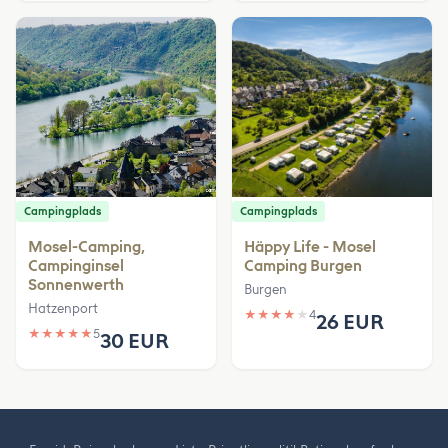
Campingplads
Campingplads
Mosel-Camping,
Häppy Life - Mosel
Campinginsel
Camping Burgen
Sonnenwerth
Burgen
Hatzenport
★
★
★
★
★
4
26 EUR
★
★
★
★
★
5
30 EUR