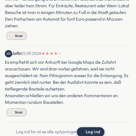
aber leider kein Strom. Für Einkäufe, Restaurant oder Wein-Lokal
Besuche ist man in einigen Minuten zu Fuß in die Stadt gelaufen.
Den Parkschein am Automat für fünf Euro passend in Münzen
ziehen.
Svar
JoKn
15.09.2024
★
★
★
★
★
JO
Es empfiehlt sich vor Ankunft bei Google Maps die Zufahrt
anzuschauen. Wir sind dran vorbei gefahren, weil sie nicht
ausgeschildert ist. Kein Piktogramm ausser für die Entsorgung. Es
geht ziemlich steil runter. Bei der Ausfahrt könnte es sein, daß
tiefliegende Bauteile aufsetzen.
Ansonsten schließen wir uns den anderen Kommentaren an.
Momentan rundum Baustellen.
Svar
Log ind for at se alle oplysninger
Log ind