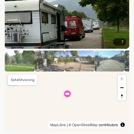
7
Satellitvisning
MapLibre
| ©
OpenStreetMap
contributors