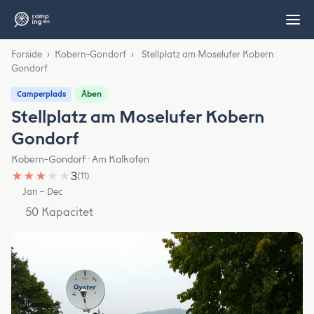
Forside
›
Kobern-Gondorf
›
Stellplatz am Moselufer Kobern
Gondorf
Åben
Camperplads
Stellplatz am Moselufer Kobern
Gondorf
Kobern-Gondorf · Am Kalkofen
★
★
★
★
★
3
(11)
Jan – Dec
50 Kapacitet