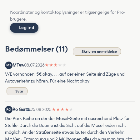
Koordinater og kontaktoplysninger er tilgængelige for Pro-
brugere.
Log ind
Bedømmelser (11)
Skriv en anmeldelse
MT
08.07.2026
★
★
★
★
★
MT
V/E vorhanden, 5€ okay. . . . auf der einen Seite sind Züge und
Autoverkehr zu hören. Für eine Nacht okay
Svar
Ro Ger
25.08.2025
★
★
★
★
★
RO
Die Park Reihe an der der Mosel-Seite mit ausreichend Platz für
Stühle. Durch die Bäume ist die Sicht auf die Mosel leider nicht
möglich. An der Straßenseite etwas lauter durch den Verkehr.
Mit Ver - Entsorgung und 2 Mülltonnen alles da was man braucht,