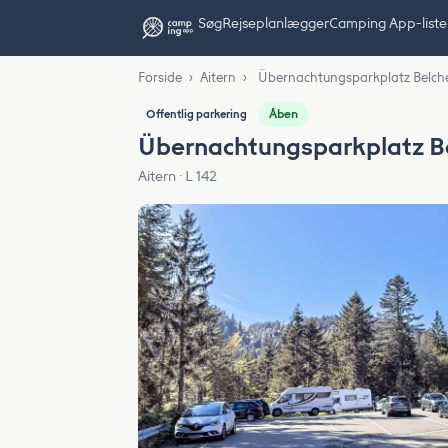
Søg
Rejseplanlægger
Camping App-liste
Forside
›
Aitern
›
Übernachtungsparkplatz Belch
Åben
Offentlig parkering
Übernachtungsparkplatz B
Aitern · L 142