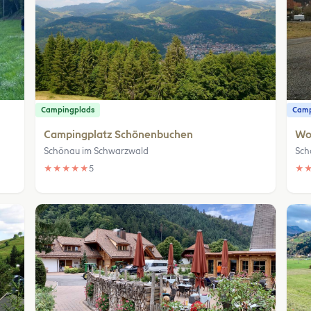
Campingplads
Camp
Campingplatz Schönenbuchen
Wo
Schönau im Schwarzwald
Sch
★
★
★
★
★
5
★