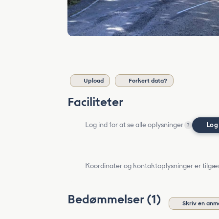
Upload
Forkert data?
Faciliteter
Log ind for at se alle oplysninger
Log
?
Koordinater og kontaktoplysninger er tilgæ
Bedømmelser (1)
Skriv en anm