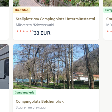
QuickStop
Camp
Stellplatz am Campingplatz Untermünstertal
Ca
Münstertal/Schwarzwald
Mün
★
★
★
★
★
5
★
33 EUR
Campingplads
Campingplatz Belchenblick
Staufen im Breisgau