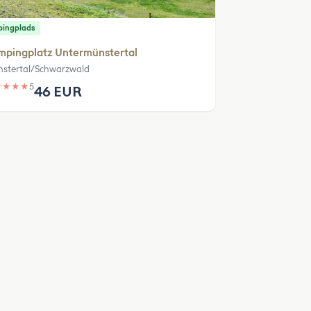
ingplads
mpingplatz Untermünstertal
stertal/Schwarzwald
★
★
★
★
5
46 EUR