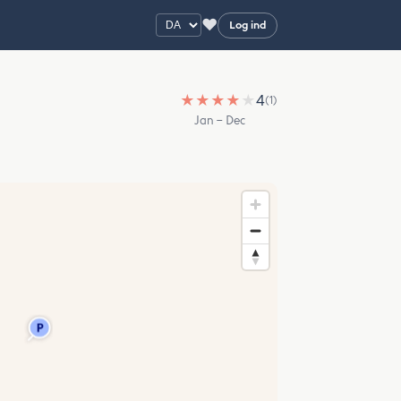
♥
Log ind
★
★
★
★
★
4
(1)
Jan – Dec