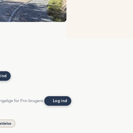
 ind
ngelige for Pro-brugere.
Log ind
eldelse