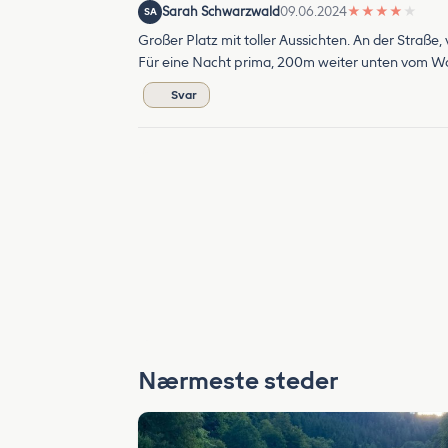
Sarah Schwarzwald
09.06.2024
★
★
★
★
★
SA
Großer Platz mit toller Aussichten. An der Straße,
Für eine Nacht prima, 200m weiter unten vom Wa
Svar
Nærmeste steder