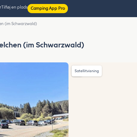
r
Tilføj en plads
Camping App Pro
en (im Schwarzwald)
elchen (im Schwarzwald)
Satellitvisning