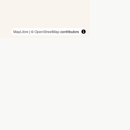
MapLibre
| ©
OpenStreetMap
contributors