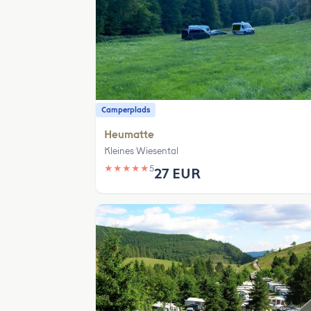
Camperplads
Heumatte
Kleines Wiesental
★
★
★
★
★
5
27 EUR