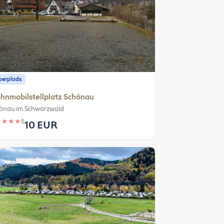
erplads
hnmobilstellplatz Schönau
önau im Schwarzwald
★
★
★
★
5
10 EUR