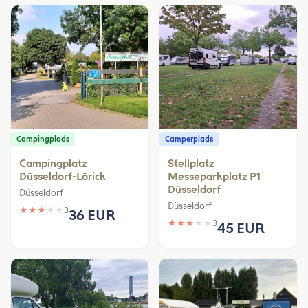
Campingplads
Camperplads
Campingplatz
Stellplatz
Düsseldorf-Lörick
Messeparkplatz P1
Düsseldorf
Düsseldorf
Düsseldorf
★
★
★
★
★
3
36 EUR
★
★
★
★
★
3
45 EUR