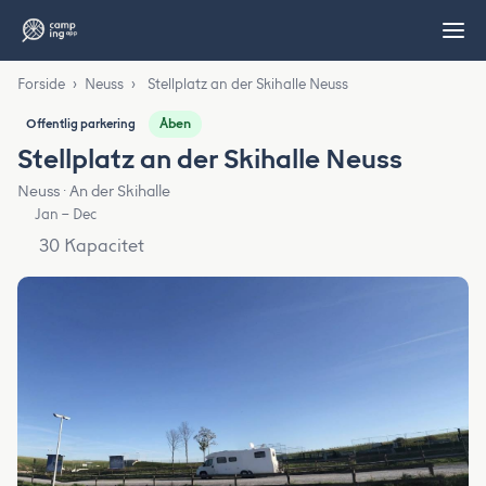
Forside
›
Neuss
›
Stellplatz an der Skihalle Neuss
Åben
Offentlig parkering
Stellplatz an der Skihalle Neuss
Neuss · An der Skihalle
Jan – Dec
30 Kapacitet