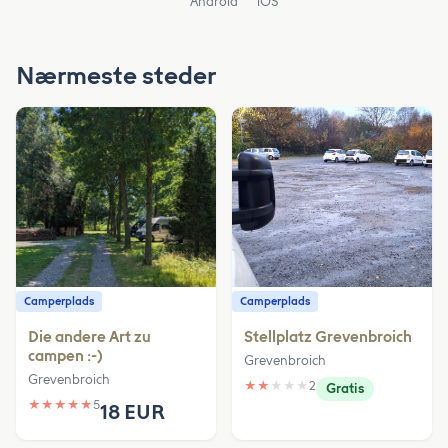
Android
iOS
Nærmeste steder
Camperplads
Camperplads
Die andere Art zu
Stellplatz Grevenbroich
campen :-)
Grevenbroich
Grevenbroich
★
★
★
★
★
2
Gratis
★
★
★
★
★
5
18 EUR