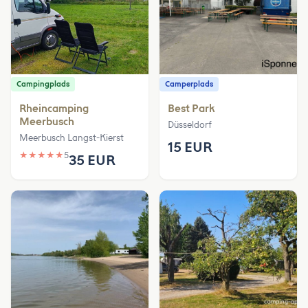
Campingplads
Camperplads
Rheincamping
Best Park
Meerbusch
Düsseldorf
Meerbusch Langst-Kierst
15 EUR
★
★
★
★
★
5
35 EUR