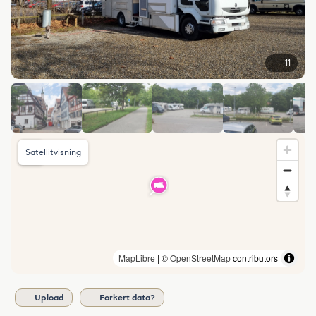
11
Satellitvisning
MapLibre
| ©
OpenStreetMap
contributors
Upload
Forkert data?