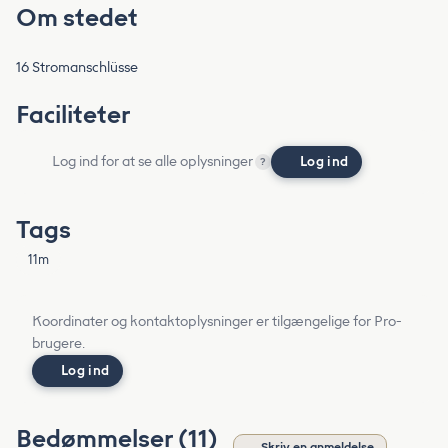
Om stedet
16 Stromanschlüsse
Faciliteter
Log ind for at se alle oplysninger
Log ind
?
Tags
11m
Koordinater og kontaktoplysninger er tilgængelige for Pro-
brugere.
Log ind
Bedømmelser (11)
Skriv en anmeldelse