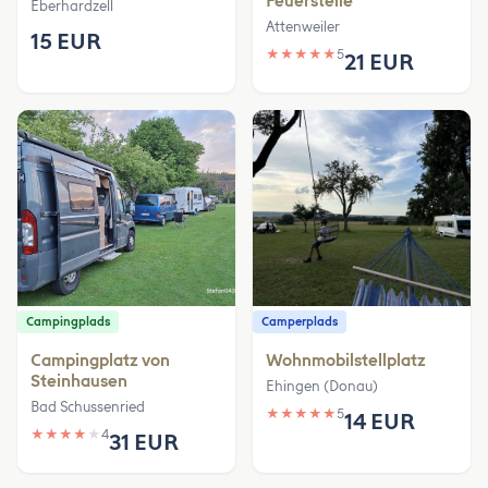
Feuerstelle
Eberhardzell
Attenweiler
15 EUR
★
★
★
★
★
5
21 EUR
Campingplads
Camperplads
Campingplatz von
Wohnmobilstellplatz
Steinhausen
Ehingen (Donau)
Bad Schussenried
★
★
★
★
★
5
14 EUR
★
★
★
★
★
4
31 EUR