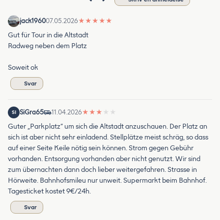
jack1960
07.05.2026
★
★
★
★
★
Gut für Tour in die Altstadt
Radweg neben dem Platz
Soweit ok
Svar
SiGra65
11.04.2026
★
★
★
★
★
SI
Guter „Parkplatz“ um sich die Altstadt anzuschauen. Der Platz an
sich ist aber nicht sehr einladend. Stellplätze meist schräg, so dass
auf einer Seite Keile nötig sein können. Strom gegen Gebühr
vorhanden. Entsorgung vorhanden aber nicht genutzt. Wir sind
zum übernachten dann doch lieber weitergefahren. Strasse in
Hörweite. Bahnhofsmileu nur unweit. Supermarkt beim Bahnhof.
Tagesticket kostet 9€/24h.
Svar