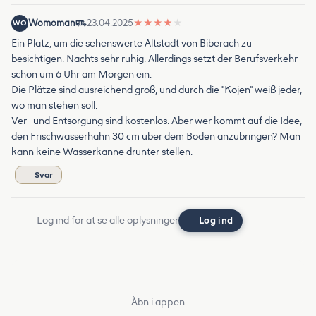
Womoman
23.04.2025
★
★
★
★
★
WO
Ein Platz, um die sehenswerte Altstadt von Biberach zu
besichtigen. Nachts sehr ruhig. Allerdings setzt der Berufsverkehr
schon um 6 Uhr am Morgen ein.
Die Plätze sind ausreichend groß, und durch die "Kojen" weiß jeder,
wo man stehen soll.
Ver- und Entsorgung sind kostenlos. Aber wer kommt auf die Idee,
den Frischwasserhahn 30 cm über dem Boden anzubringen? Man
kann keine Wasserkanne drunter stellen.
Svar
Log ind for at se alle oplysninger
Log ind
Åbn i appen