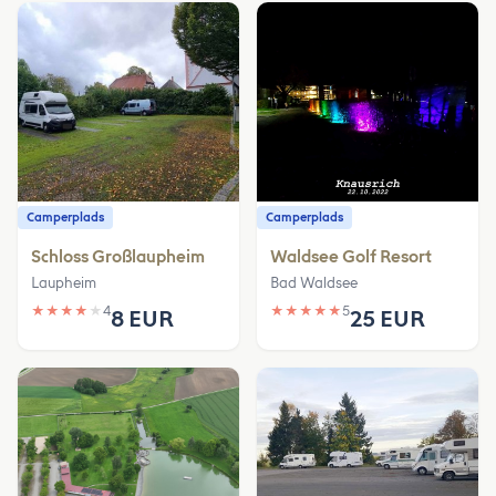
Camperplads
Camperplads
Schloss Großlaupheim
Waldsee Golf Resort
Laupheim
Bad Waldsee
★
★
★
★
★
4
★
★
★
★
★
5
8 EUR
25 EUR