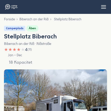
Forside
›
Biberach an der Riß
›
Stellplatz Biberach
Åben
Camperplads
Stellplatz Biberach
Biberach an der Riß · Rißstraße
★
★
★
★
★
4
(11)
Jan – Dec
18 Kapacitet