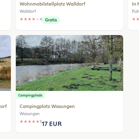
Wohnmobilstellplatz Walldorf
In 
Walldorf
Küh
★
★
★
★
★
4
★
Gratis
Campingplads
dorf
Campingplatz Wasungen
Wasungen
★
★
★
★
★
5
17 EUR