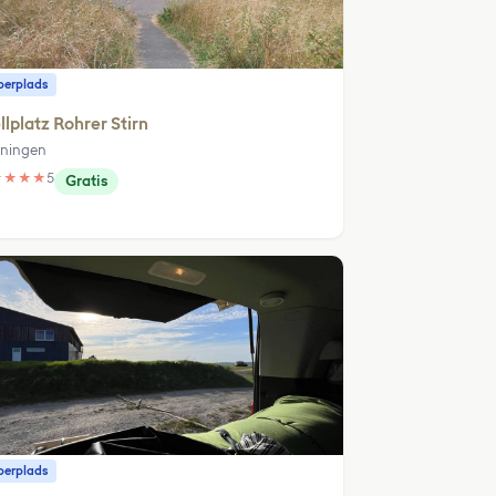
erplads
llplatz Rohrer Stirn
ningen
★
★
★
★
5
Gratis
erplads