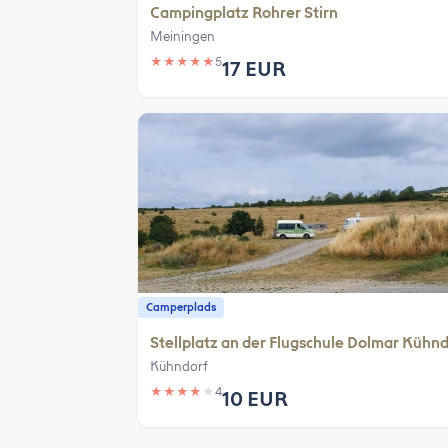
Campingplatz Rohrer Stirn
Meiningen
★
★
★
★
★
5
17 EUR
Camperplads
Stellplatz an der Flugschule Dolmar Kühn
Kühndorf
★
★
★
★
★
4
10 EUR