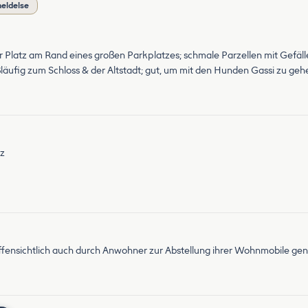
meldelse
ier Platz am Rand eines großen Parkplatzes; schmale Parzellen mit Gefäll
 fußläufig zum Schloss & der Altstadt; gut, um mit den Hunden Gassi zu 
tz
ffensichtlich auch durch Anwohner zur Abstellung ihrer Wohnmobile gen