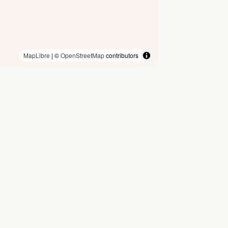
MapLibre
| ©
OpenStreetMap
contributors