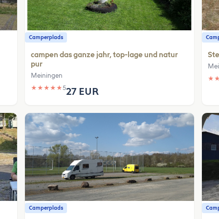
Camperplads
Camp
campen das ganze jahr, top-lage und natur
Ste
pur
Mei
Meiningen
★
★
★
★
★
★
5
27 EUR
Camperplads
Camp