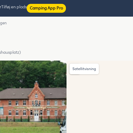
r
Tilføj en plads
Camping App Pro
ngen
shausplatz)
Satellitvisning