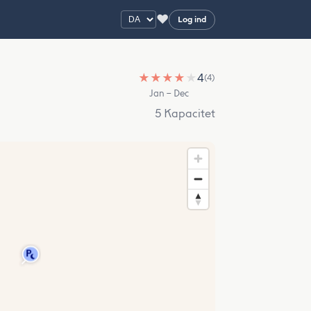
♥
Log ind
★
★
★
★
★
4
(4)
Jan – Dec
5 Kapacitet