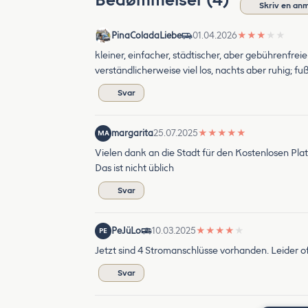
Skriv en an
PinaColadaLiebe
01.04.2026
★
★
★
★
★
kleiner, einfacher, städtischer, aber gebührenfre
verständlicherweise viel los, nachts aber ruhig;
Svar
margarita
25.07.2025
★
★
★
★
★
MA
Vielen dank an die Stadt für den Kostenlosen Pla
Das ist nicht üblich
Svar
PeJüLo
10.03.2025
★
★
★
★
★
PE
Jetzt sind 4 Stromanschlüsse vorhanden. Leider o
Svar