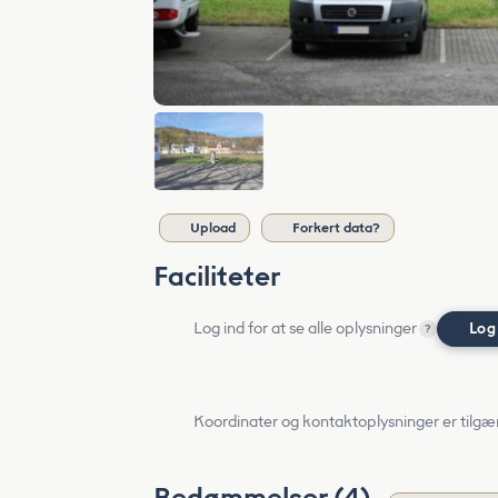
Upload
Forkert data?
Faciliteter
Log ind for at se alle oplysninger
Log
?
Koordinater og kontaktoplysninger er tilgæ
Bedømmelser (4)