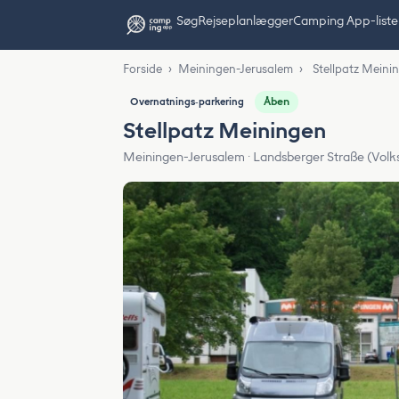
Søg
Rejseplanlægger
Camping App-liste
Forside
›
Meiningen-Jerusalem
›
Stellpatz Meini
Åben
Overnatnings‑parkering
Stellpatz Meiningen
Meiningen-Jerusalem · Landsberger Straße (Volk