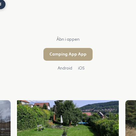
d
Åbn i appen
Camping App App
Android
iOS