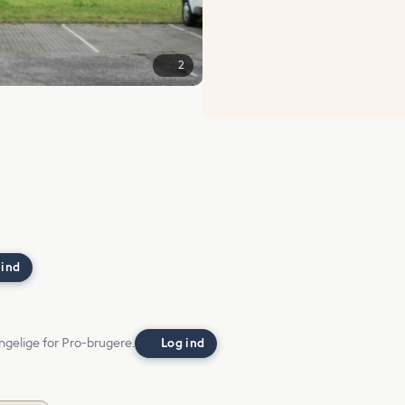
2
 ind
ngelige for Pro-brugere.
Log ind