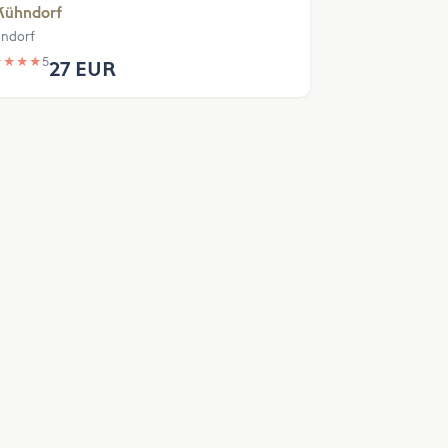
Kühndorf
ndorf
★
★
★
★
5
27 EUR