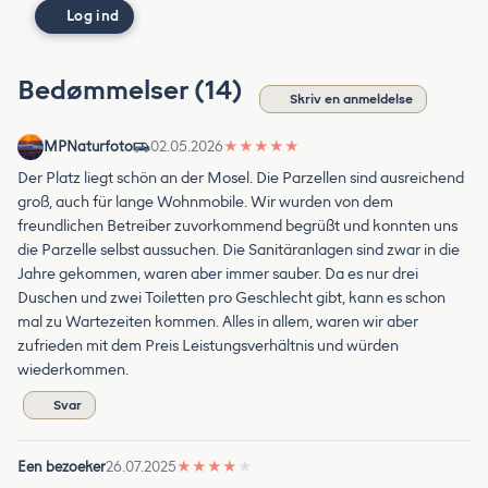
Log ind
Bedømmelser (14)
Skriv en anmeldelse
MPNaturfoto
02.05.2026
★
★
★
★
★
Der Platz liegt schön an der Mosel. Die Parzellen sind ausreichend
groß, auch für lange Wohnmobile. Wir wurden von dem
freundlichen Betreiber zuvorkommend begrüßt und konnten uns
die Parzelle selbst aussuchen. Die Sanitäranlagen sind zwar in die
Jahre gekommen, waren aber immer sauber. Da es nur drei
Duschen und zwei Toiletten pro Geschlecht gibt, kann es schon
mal zu Wartezeiten kommen. Alles in allem, waren wir aber
zufrieden mit dem Preis Leistungsverhältnis und würden
wiederkommen.
Svar
Een bezoeker
26.07.2025
★
★
★
★
★