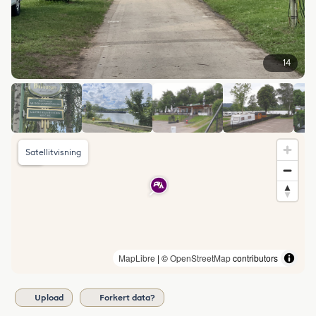
14
Satellitvisning
MapLibre
| ©
OpenStreetMap
contributors
Upload
Forkert data?