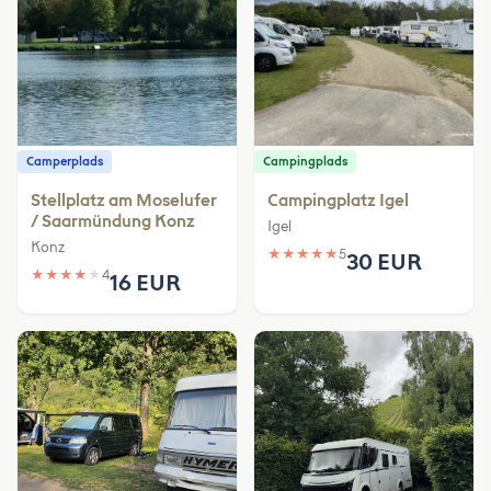
Camperplads
Campingplads
Stellplatz am Moselufer
Campingplatz Igel
/ Saarmündung Konz
Igel
Konz
★
★
★
★
★
5
30 EUR
★
★
★
★
★
4
16 EUR