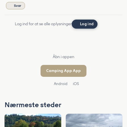
Svar
Log ind for at se alle oplysninger
Log ind
Åbn i appen
Camping App App
Android
iOS
Nærmeste steder