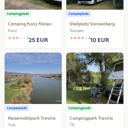
Campingplads
Camperplads
Camping Konz Könen
Stellplatz Sonnenberg
Konz
Kanzem
★
★
★
★
★
3
★
★
★
★
★
4
25 EUR
10 EUR
Camperplads
Campingplads
Reisemobilpark Treviris
Campingpark Treviris
Trier
TR