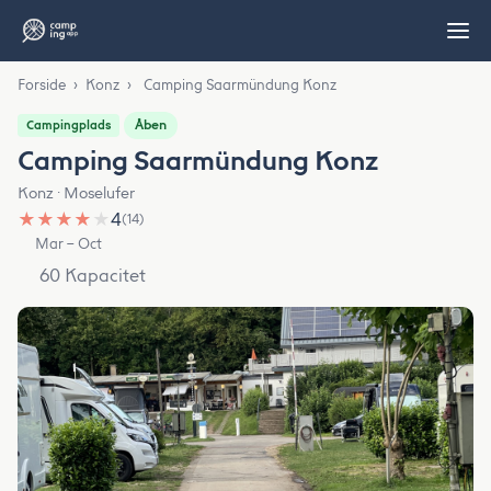
Forside
›
Konz
›
Camping Saarmündung Konz
Åben
Campingplads
Camping Saarmündung Konz
Konz · Moselufer
★
★
★
★
★
4
(14)
Mar – Oct
60 Kapacitet