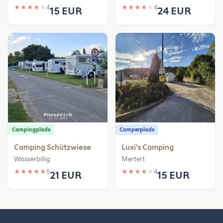
★
★
★
★
★
4
★
★
★
★
★
4
15 EUR
24 EUR
Campingplads
Camperplads
Camping Schützwiese
Luxi's Camping
Wasserbillig
Mertert
★
★
★
★
★
5
★
★
★
★
★
4
21 EUR
15 EUR