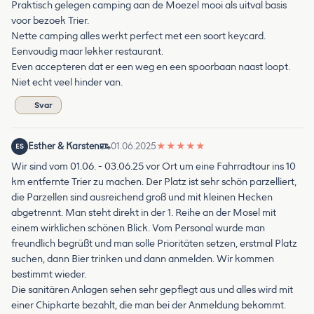
Praktisch gelegen camping aan de Moezel mooi als uitval basis
voor bezoek Trier.
Nette camping alles werkt perfect met een soort keycard.
Eenvoudig maar lekker restaurant.
Even accepteren dat er een weg en een spoorbaan naast loopt.
Niet echt veel hinder van.
Svar
Esther & Karsten
01.06.2025
★
★
★
★
★
ES
Wir sind vom 01.06. - 03.06.25 vor Ort um eine Fahrradtour ins 10
km entfernte Trier zu machen. Der Platz ist sehr schön parzelliert,
die Parzellen sind ausreichend groß und mit kleinen Hecken
abgetrennt. Man steht direkt in der 1. Reihe an der Mosel mit
einem wirklichen schönen Blick. Vom Personal wurde man
freundlich begrüßt und man solle Prioritäten setzen, erstmal Platz
suchen, dann Bier trinken und dann anmelden. Wir kommen
bestimmt wieder.
Die sanitären Anlagen sehen sehr gepflegt aus und alles wird mit
einer Chipkarte bezahlt, die man bei der Anmeldung bekommt.