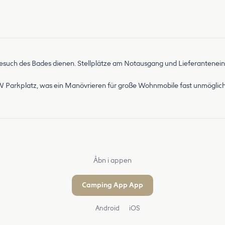
 Besuch des Bades dienen. Stellplätze am Notausgang und Lieferantenei
W Parkplatz, was ein Manövrieren für große Wohnmobile fast unmöglich
Åbn i appen
Camping App App
Android
iOS