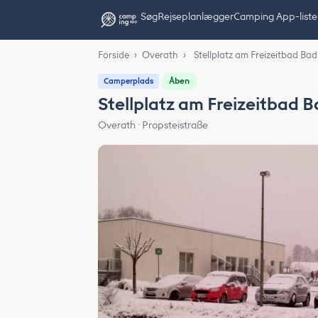
Søg
Rejseplanlægger
Camping App-liste
Forside
›
Overath
›
Stellplatz am Freizeitbad Ba
Åben
Camperplads
Stellplatz am Freizeitbad 
Overath · Propsteistraße