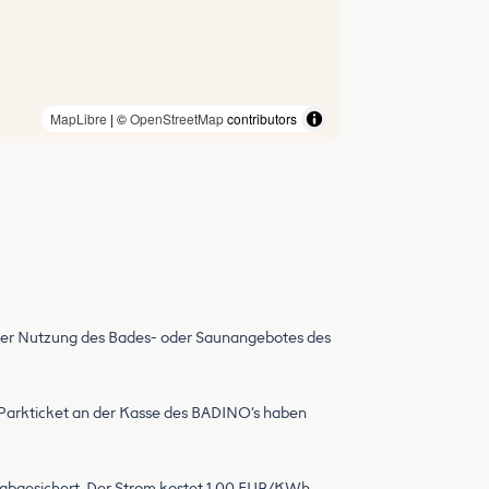
MapLibre
| ©
OpenStreetMap
contributors
jeder Nutzung des Bades- oder Saunangebotes des
as Parkticket an der Kasse des BADINO’s haben
A abgesichert. Der Strom kostet 1,00 EUR/KWh