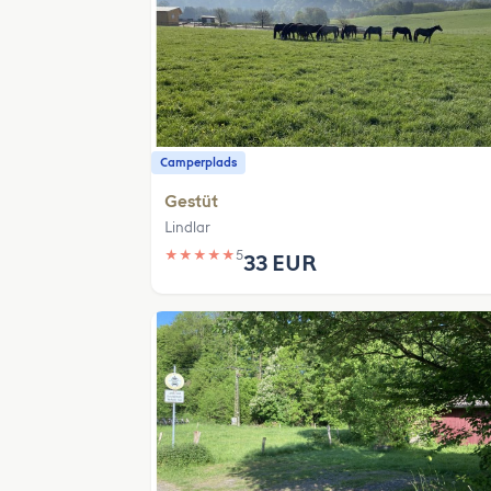
Camperplads
Gestüt
Lindlar
★
★
★
★
★
5
33 EUR