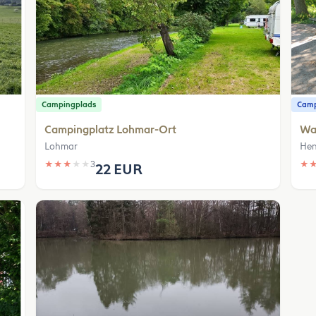
Campingplads
Camp
Campingplatz Lohmar-Ort
Wa
Lohmar
Hen
★
★
★
★
★
3
★
22 EUR