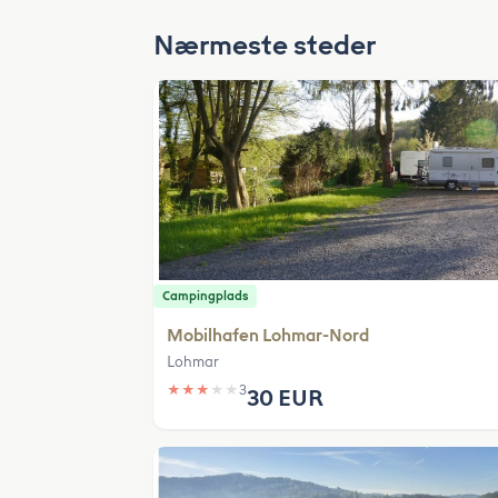
Nærmeste steder
Campingplads
Mobilhafen Lohmar-Nord
Lohmar
★
★
★
★
★
3
30 EUR