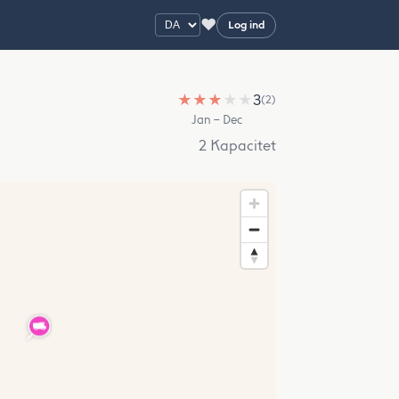
♥
Log ind
★
★
★
★
★
3
(2)
Jan – Dec
2 Kapacitet