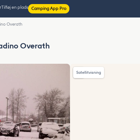
r
Tilføj en plads
Camping App Pro
dino Overath
Badino Overath
Satellitvisning