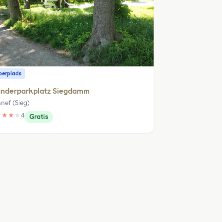
erplads
nderparkplatz Siegdamm
nef (Sieg)
★
★
★
★
4
Gratis