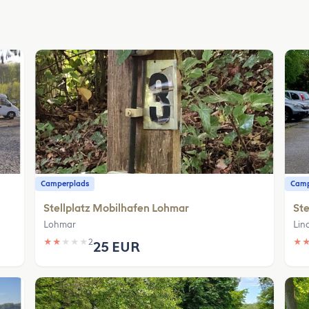
Camperplads
Camp
Stellplatz Mobilhafen Lohmar
Ste
Lohmar
Lin
★
★
★
★
★
2
★
25 EUR