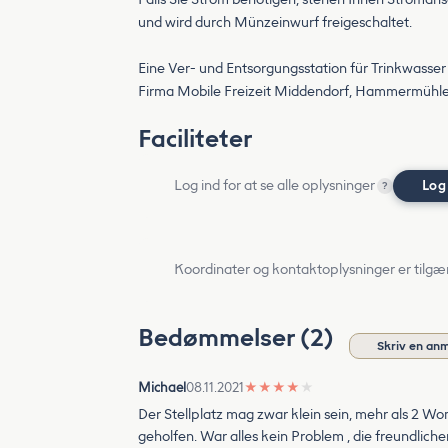
und wird durch Münzeinwurf freigeschaltet.
Eine Ver- und Entsorgungsstation für Trinkwasser
Firma Mobile Freizeit Middendorf, Hammermühle 7
Faciliteter
Log ind for at se alle oplysninger
Log
?
Koordinater og kontaktoplysninger er tilgæ
Bedømmelser (2)
Skriv en an
Michael
08.11.2021
★
★
★
★
★
Der Stellplatz mag zwar klein sein, mehr als 2 Wom
geholfen. War alles kein Problem , die freundli