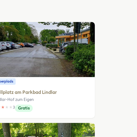
erplads
llplatz am Parkbad Lindlar
dlar-Hof zum Eigen
★
★
★
★
3
Gratis