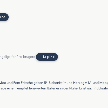
 ind
ngelige for Pro-brugere.
Log ind
eo und Fam.Fritsche gaben 5*, Siebenist 1* und Herzog v. M. und Meo gab
lusive einem empfehlenswerten Italiener in der Nähe. Er ist auch fußläuf