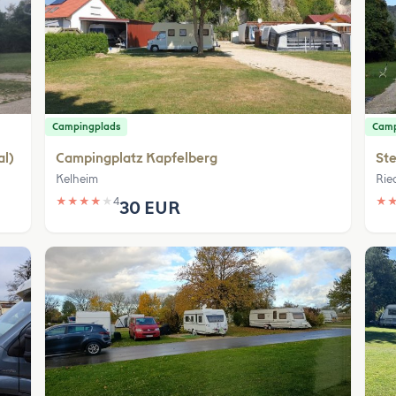
Campingplads
Camp
al)
Campingplatz Kapfelberg
Ste
Kelheim
Rie
★
★
★
★
★
4
★
30 EUR