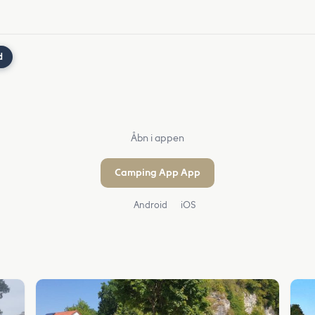
d
Åbn i appen
Camping App App
Android
iOS