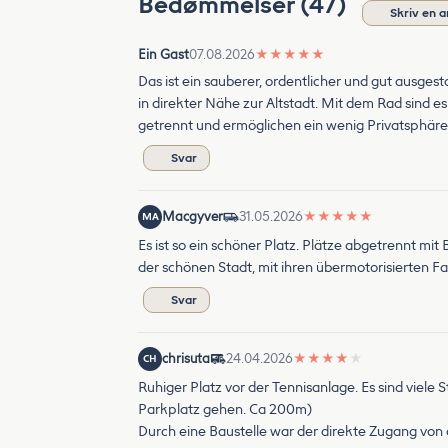
Bedømmelser (47)
Skriv en 
Ein Gast
07.08.2026
★
★
★
★
★
Das ist ein sauberer, ordentlicher und gut ausgest
in direkter Nähe zur Altstadt. Mit dem Rad sind
getrennt und ermöglichen ein wenig Privatsphäre.
Svar
Macgyver
31.05.2026
★
★
★
★
★
MA
Es ist so ein schöner Platz. Plätze abgetrennt mit
der schönen Stadt, mit ihren übermotorisierten 
Svar
chrisuta
24.04.2026
★
★
★
★
★
CH
Ruhiger Platz vor der Tennisanlage. Es sind viel
Parkplatz gehen. Ca 200m)
Durch eine Baustelle war der direkte Zugang von