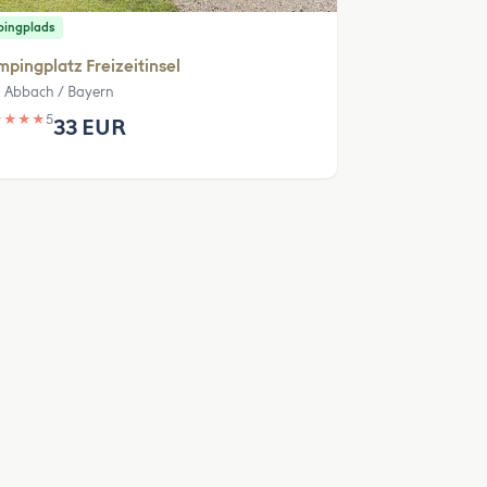
ingplads
pingplatz Freizeitinsel
 Abbach / Bayern
★
★
★
★
5
33 EUR