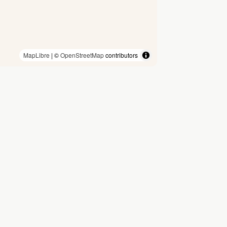
MapLibre
| ©
OpenStreetMap
contributors