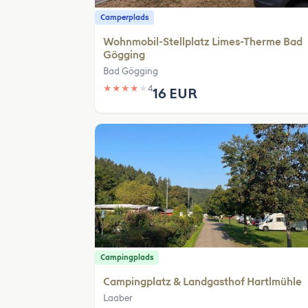
Camperplads
Wohnmobil-Stellplatz Limes-Therme Bad
Gögging
Bad Gögging
★
★
★
★
★
4
16 EUR
Campingplads
Campingplatz & Landgasthof Hartlmühle
Laaber