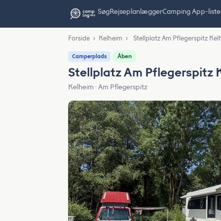
Søg
Rejseplanlægger
Camping App-liste
Forside
›
Kelheim
›
Stellplatz Am Pflegerspitz Ke
Åben
Camperplads
Stellplatz Am Pflegerspitz
Kelheim · Am Pflegerspitz