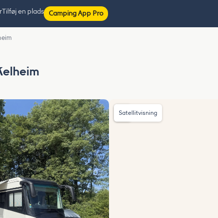
r
Tilføj en plads
Camping App Pro
lheim
 Kelheim
Satellitvisning