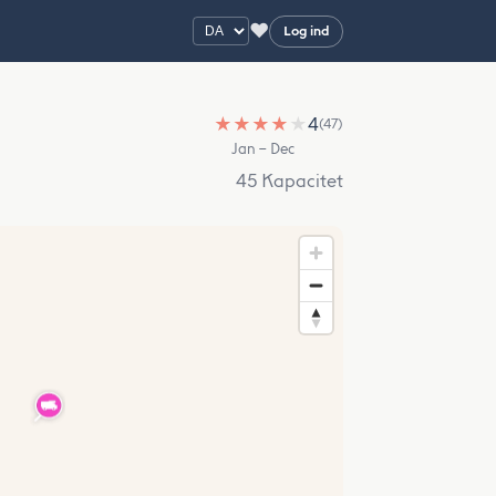
♥
Log ind
★
★
★
★
★
4
(47)
Jan – Dec
45 Kapacitet