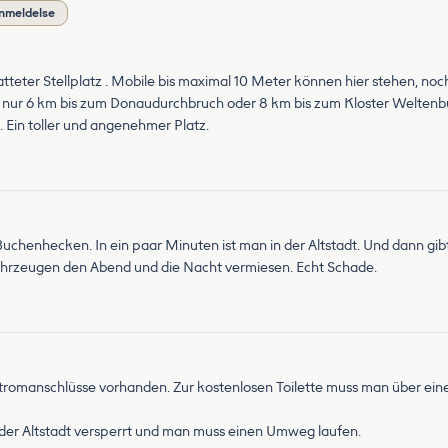
anmeldelse
atteter Stellplatz . Mobile bis maximal 10 Meter können hier stehen, noch
 es nur 6 km bis zum Donaudurchbruch oder 8 km bis zum Kloster Weltenb
 Ein toller und angenehmer Platz.
 Buchenhecken. In ein paar Minuten ist man in der Altstadt. Und dann gib
Fahrzeugen den Abend und die Nacht vermiesen. Echt Schade.
e Stromanschlüsse vorhanden. Zur kostenlosen Toilette muss man über ein
 der Altstadt versperrt und man muss einen Umweg laufen.