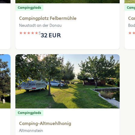
Campingplads
Camp
Campingplatz Felbermühle
Cam
Neustadt an der Donau
Bad
★
★
★
★
★
5
★
32 EUR
Campingplads
Camping-Altmuehlhonig
Altmannstein