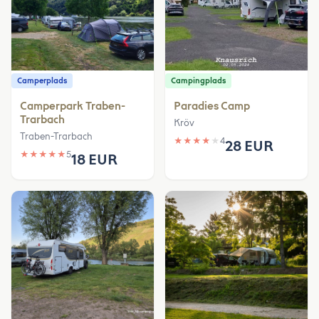
Camperplads
Campingplads
Camperpark Traben-
Paradies Camp
Trarbach
Kröv
Traben-Trarbach
★
★
★
★
★
4
28 EUR
★
★
★
★
★
5
18 EUR