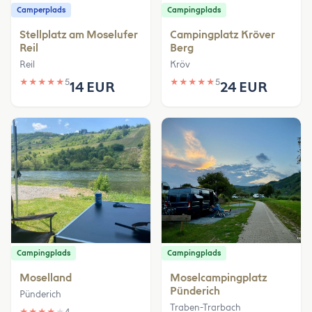
Camperplads
Campingplads
Stellplatz am Moselufer
Campingplatz Kröver
Reil
Berg
Reil
Kröv
★
★
★
★
★
5
★
★
★
★
★
5
14 EUR
24 EUR
Campingplads
Campingplads
Moselland
Moselcampingplatz
Pünderich
Pünderich
Traben-Trarbach
★
★
★
★
★
4