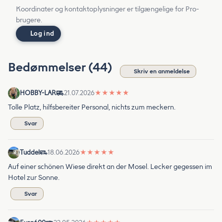
Koordinater og kontaktoplysninger er tilgængelige for Pro-
brugere.
Log ind
Bedømmelser (44)
Skriv en anmeldelse
HOBBY-LAR
21.07.2026
★
★
★
★
★
Tolle Platz, hilfsbereiter Personal, nichts zum meckern.
Svar
Tuddel
18.06.2026
★
★
★
★
★
Auf einer schönen Wiese direkt an der Mosel. Lecker gegessen im
Hotel zur Sonne.
Svar