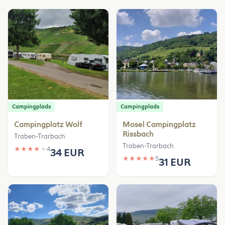
Campingplads
Campingplads
Campingplatz Wolf
Mosel Campingplatz
Rissbach
Traben-Trarbach
Traben-Trarbach
★
★
★
★
★
4
34 EUR
★
★
★
★
★
5
31 EUR