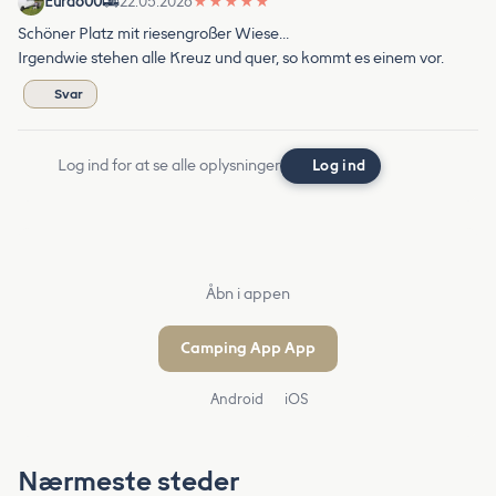
Eura600
22.05.2026
★
★
★
★
★
Schöner Platz mit riesengroßer Wiese…
Irgendwie stehen alle Kreuz und quer, so kommt es einem vor.
Svar
Log ind for at se alle oplysninger
Log ind
Åbn i appen
Camping App App
Android
iOS
Nærmeste steder