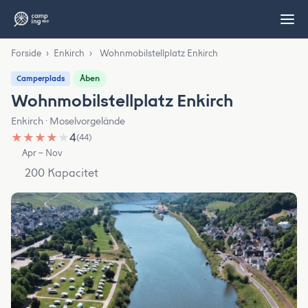
Forside
›
Enkirch
›
Wohnmobilstellplatz Enkirch
Åben
Camperplads
Wohnmobilstellplatz Enkirch
Enkirch · Moselvorgelände
★
★
★
★
★
4
(44)
Apr – Nov
200 Kapacitet