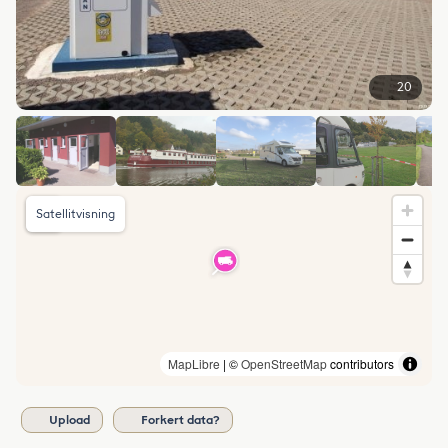
20
Satellitvisning
MapLibre
| ©
OpenStreetMap
contributors
Upload
Forkert data?