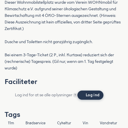
Dieser Wohnmobilstellplatz wurde vom Verein WOHNmobil für
Klimaschutz e.V. aufgrund seiner ökologischen Gestaltung und
Bewirtschaftung mit 4 ÖKO-Sternen ausgezeichnet. (Hinweis:
Diese Auszeichnung ist kein offizielles, von dritter Seite geprüftes
Zertifikat.)
Dusche und Toiletten nicht ganzjährig zugänglich.
Bei einem 3-Tage-Ticket (2 P., inkl. Kurtaxe) reduziert sich der
(rechnerische) Tagespreis. (Gil nur, wenn am 1. Tag festgelegt
wurde)
Faciliteter
Log ind for at se alle oplysninger
Log ind
?
Tags
11m
Brødservice
Cykeltur
Vin
Vandretur