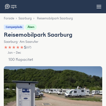
Forside
›
Saarburg
›
Reisemobilpark Saarburg
Åben
Camperplads
Reisemobilpark Saarburg
Saarburg · Am Saarufer
★
★
★
★
★
5
(67)
Jan – Dec
100 Kapacitet