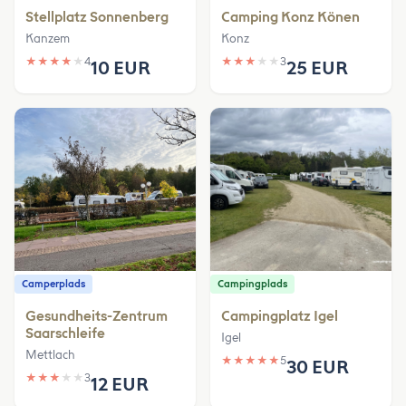
Stellplatz Sonnenberg
Camping Konz Könen
Kanzem
Konz
★
★
★
★
★
4
★
★
★
★
★
3
10 EUR
25 EUR
Camperplads
Campingplads
Gesundheits-Zentrum
Campingplatz Igel
Saarschleife
Igel
Mettlach
★
★
★
★
★
5
30 EUR
★
★
★
★
★
3
12 EUR