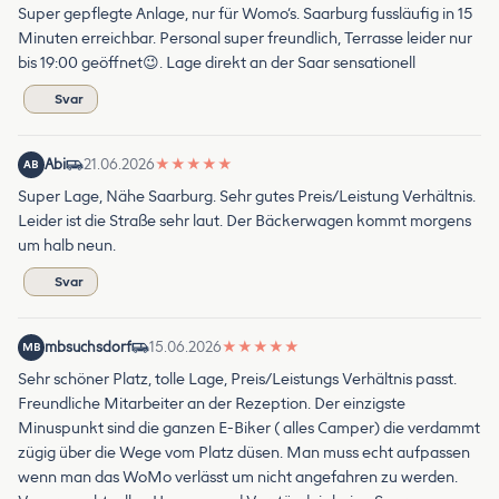
Super gepflegte Anlage, nur für Womo‘s. Saarburg fussläufig in 15
Minuten erreichbar. Personal super freundlich, Terrasse leider nur
bis 19:00 geöffnet😉. Lage direkt an der Saar sensationell
Svar
Abi
21.06.2026
★
★
★
★
★
AB
Super Lage, Nähe Saarburg. Sehr gutes Preis/Leistung Verhältnis.
Leider ist die Straße sehr laut. Der Bäckerwagen kommt morgens
um halb neun.
Svar
mbsuchsdorf
15.06.2026
★
★
★
★
★
MB
Sehr schöner Platz, tolle Lage, Preis/Leistungs Verhältnis passt.
Freundliche Mitarbeiter an der Rezeption. Der einzigste
Minuspunkt sind die ganzen E-Biker ( alles Camper) die verdammt
zügig über die Wege vom Platz düsen. Man muss echt aufpassen
wenn man das WoMo verlässt um nicht angefahren zu werden.