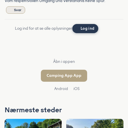
Vom respektvollen Umgang und Verständnis keine Spur.
Svar
Log ind for at se alle oplysninger
Log ind
Åbn i appen
Camping App App
Android
iOS
Nærmeste steder