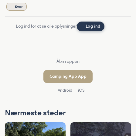
Svar
Log ind for at se alle oplysninger
Log ind
Åbn i appen
Camping App App
Android
iOS
Nærmeste steder