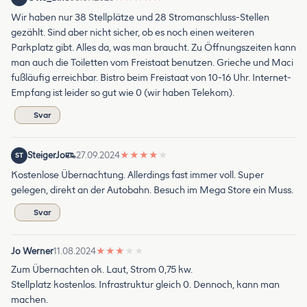
Wir haben nur 38 Stellplätze und 28 Stromanschluss-Stellen
gezählt. Sind aber nicht sicher, ob es noch einen weiteren
Parkplatz gibt. Alles da, was man braucht. Zu Öffnungszeiten kann
man auch die Toiletten vom Freistaat benutzen. Grieche und Maci
fußläufig erreichbar. Bistro beim Freistaat von 10-16 Uhr. Internet-
Empfang ist leider so gut wie 0 (wir haben Telekom).
Svar
SteigerJo
27.09.2024
★
★
★
★
★
ST
Kostenlose Übernachtung. Allerdings fast immer voll. Super
gelegen, direkt an der Autobahn. Besuch im Mega Store ein Muss.
Svar
Jo Werner
11.08.2024
★
★
★
★
★
Zum Übernachten ok. Laut, Strom 0,75 kw.
Stellplatz kostenlos. Infrastruktur gleich 0. Dennoch, kann man
machen.