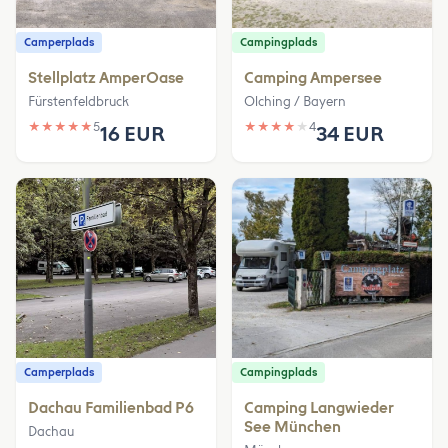
Camperplads
Campingplads
Stellplatz AmperOase
Camping Ampersee
Fürstenfeldbruck
Olching / Bayern
★
★
★
★
★
5
★
★
★
★
★
4
16 EUR
34 EUR
Camperplads
Campingplads
Dachau Familienbad P6
Camping Langwieder
See München
Dachau