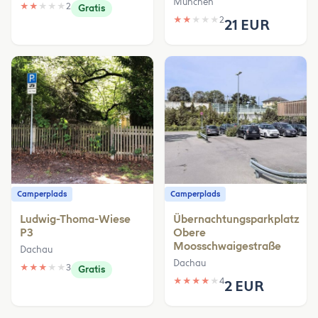
München
★
★
★
★
★
2
Gratis
★
★
★
★
★
2
21 EUR
Camperplads
Camperplads
Ludwig-Thoma-Wiese
Übernachtungsparkplatz
P3
Obere
Moosschwaigestraße
Dachau
Dachau
★
★
★
★
★
3
Gratis
★
★
★
★
★
4
2 EUR