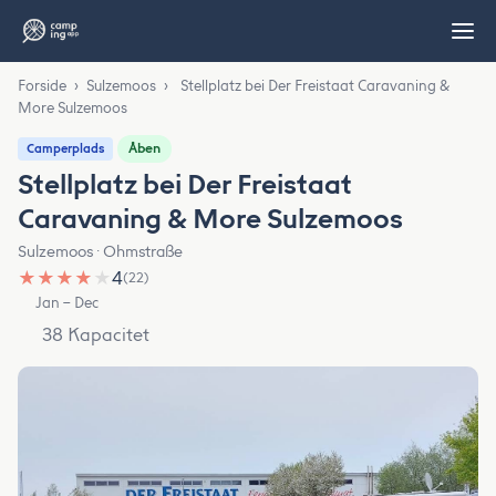
Forside
›
Sulzemoos
›
Stellplatz bei Der Freistaat Caravaning &
More Sulzemoos
Åben
Camperplads
Stellplatz bei Der Freistaat
Caravaning & More Sulzemoos
Sulzemoos · Ohmstraße
★
★
★
★
★
4
(22)
Jan – Dec
38 Kapacitet