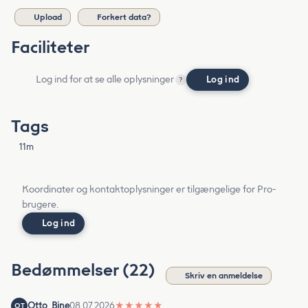
Upload
Forkert data?
Faciliteter
Log ind for at se alle oplysninger
Log ind
?
Tags
11m
Koordinater og kontaktoplysninger er tilgængelige for Pro-
brugere.
Log ind
Bedømmelser (22)
Skriv en anmeldelse
Otto_Bine
08.07.2026
★
★
★
★
★
OT