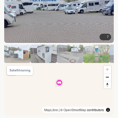
7
Satellitvisning
MapLibre
| ©
OpenStreetMap
contributors