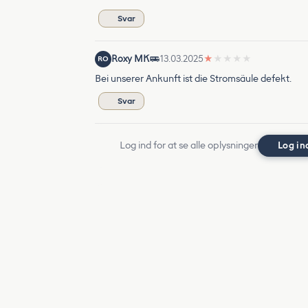
Svar
Roxy MK
13.03.2025
★
★
★
★
★
RO
Bei unserer Ankunft ist die Stromsäule defekt.
Svar
Log ind for at se alle oplysninger
Log in