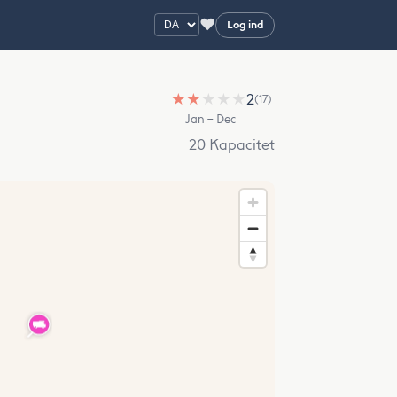
♥
Log ind
★
★
★
★
★
2
(17)
Jan – Dec
20 Kapacitet