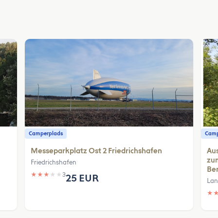
Camperplads
Camp
Messeparkplatz Ost 2 Friedrichshafen
Aus
zum
Friedrichshafen
Be
★
★
★
★
★
3
25 EUR
Lan
★