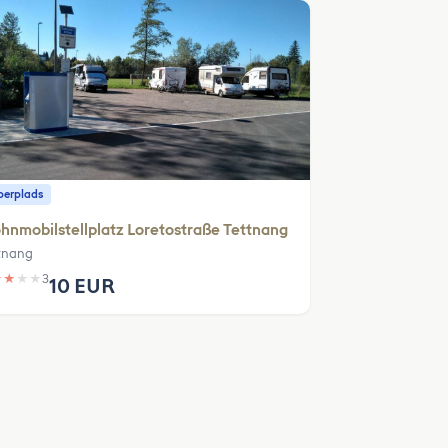
erplads
nmobilstellplatz Loretostraße Tettnang
tnang
★
★
★
★
3
10 EUR