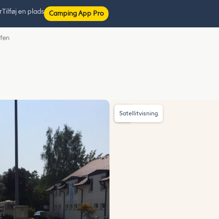
r
Tilføj en plads
Camping App Pro
afen
Satellitvisning