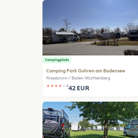
Campingplads
Camping Park Gohren am Bodensee
Kressbronn / Baden-Württemberg
★
★
★
★
★
4
42 EUR