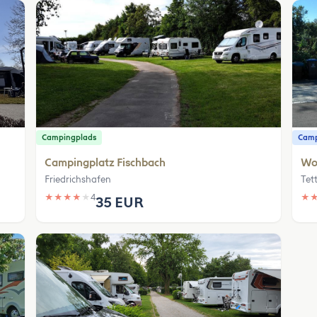
Campingplads
Camp
Campingplatz Fischbach
Woh
Friedrichshafen
Tet
★
★
★
★
★
4
★
35 EUR