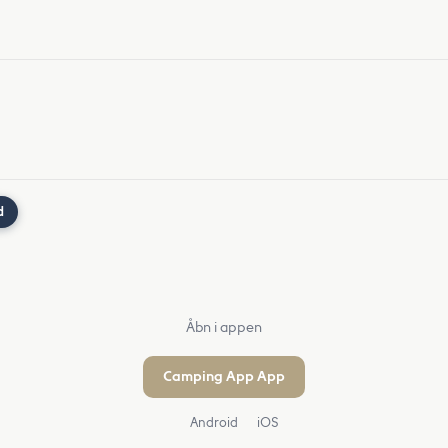
d
Åbn i appen
Camping App App
Android
iOS