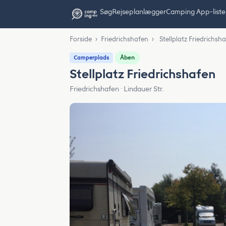
Søg
Rejseplanlægger
Camping App-liste
Forside
›
Friedrichshafen
›
Stellplatz Friedrichsh
Åben
Camperplads
Stellplatz Friedrichshafen
Friedrichshafen · Lindauer Str.