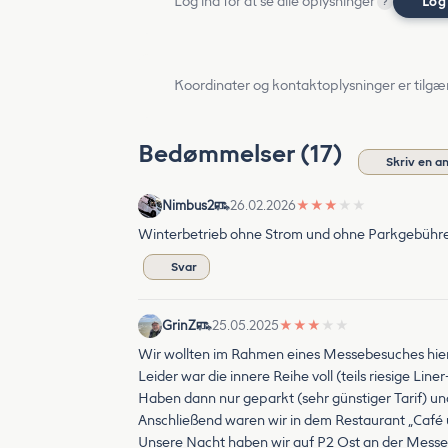
Log ind for at se alle oplysninger
Log
?
Koordinater og kontaktoplysninger er tilgæ
Bedømmelser (17)
Skriv en a
Nimbus2
26.02.2026
★
★
★
★
★
Winterbetrieb ohne Strom und ohne Parkgebühre
Svar
GrinZ
25.05.2025
★
★
★
★
★
Wir wollten im Rahmen eines Messebesuches hier
Leider war die innere Reihe voll (teils riesige Li
Haben dann nur geparkt (sehr günstiger Tarif) un
Anschließend waren wir in dem Restaurant „Café 
Unsere Nacht haben wir auf P2 Ost an der Messe