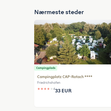
Nærmeste steder
Campingplads
Campingplatz CAP-Rotach ****
Friedrichshafen
★
★
★
★
★
4
33 EUR