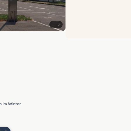
3
m im Winter.