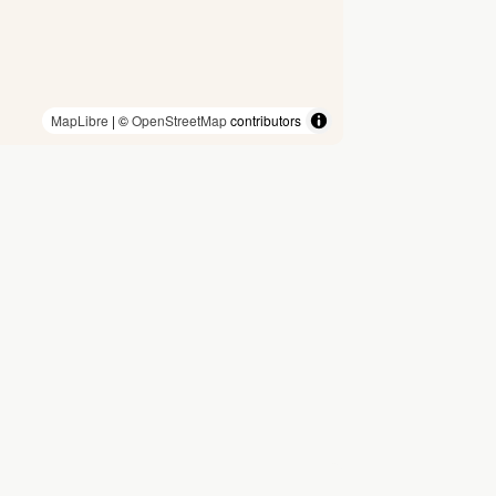
MapLibre
| ©
OpenStreetMap
contributors