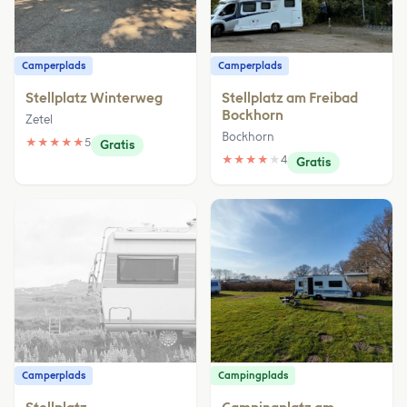
Camperplads
Camperplads
Stellplatz Winterweg
Stellplatz am Freibad
Bockhorn
Zetel
Bockhorn
★
★
★
★
★
5
Gratis
★
★
★
★
★
4
Gratis
Camperplads
Campingplads