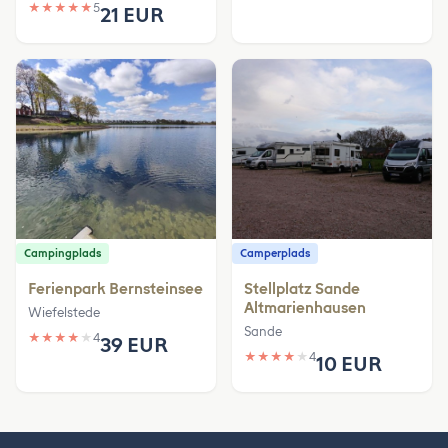
★
★
★
★
★
5
21 EUR
Campingplads
Camperplads
Ferienpark Bernsteinsee
Stellplatz Sande
Altmarienhausen
Wiefelstede
Sande
★
★
★
★
★
4
39 EUR
★
★
★
★
★
4
10 EUR