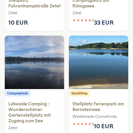
Stellplatz
Campingplatz am
Fuhrenkampstraße Zetel
Königssee
Zetel
Zetel
★
★
★
★
★
5
10 EUR
33 EUR
Camperplads
QuickStop
Lakeside Camping -
Stellplatz Ferienpark am
Wunderschöner
Bernsteinsee
Gartenstellplatz mit
Wiefelstede-Conneforde
Zugang zum See
★
★
★
★
★
5
10 EUR
Zetel