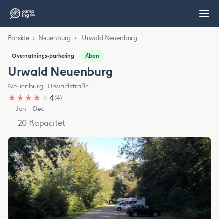
Forside
›
Neuenburg
›
Urwald Neuenburg
Åben
Overnatnings‑parkering
Urwald Neuenburg
Neuenburg · Urwaldstraße
★
★
★
★
★
4
(4)
Jan – Dec
20 Kapacitet