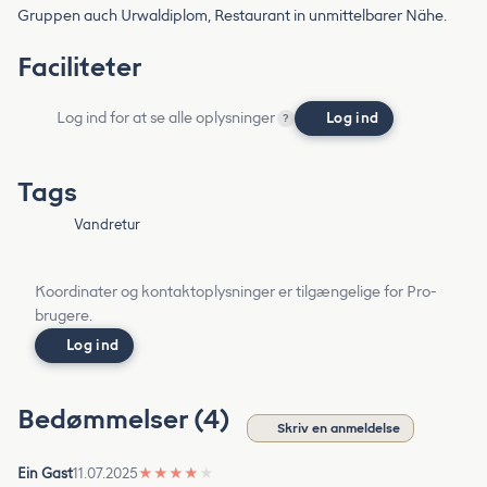
Gruppen auch Urwaldiplom, Restaurant in unmittelbarer Nähe.
Faciliteter
Log ind for at se alle oplysninger
Log ind
?
Tags
Vandretur
Koordinater og kontaktoplysninger er tilgængelige for Pro-
brugere.
Log ind
Bedømmelser (4)
Skriv en anmeldelse
Ein Gast
11.07.2025
★
★
★
★
★