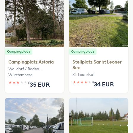
Campingplads
Campingplads
Campingplatz Astoria
Stellplatz Sankt Leoner
See
Walldorf / Baden-
St. Leon-Rot
Württemberg
★
★
★
★
★
4
★
★
★
★
★
3
34 EUR
35 EUR