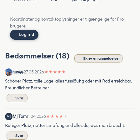
Koordinater og kontaktoplysninger er tilgængelige for Pro-
brugere.
Log ind
Bedømmelser (18)
Skriv en anmeldelse
kus
27.05.2026
★
★
★
★
★
Schöner Platz, tolle Lage, alles fussläufig oder mit Rad erreichbar.
Freundlicher Betreiber
Svar
Mj Tom
11.04.2026
★
★
★
★
★
MJ
Ruhiger Platz, netter Empfang und alles da, was man braucht.
Svar