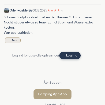
Odenwaelder
08.12.2025
★
★
★
★
★
Schöner Stellplatz direkt neben der Therme, 15 Euro für eine
Nacht ist aber etwas zu teuer, zumal Strom und Wasser extra
kosten.
War aber zufrieden.
Svar
Log ind for at se alle oplysninger
Log ind
Åbn i appen
Camping App App
Android
iOS