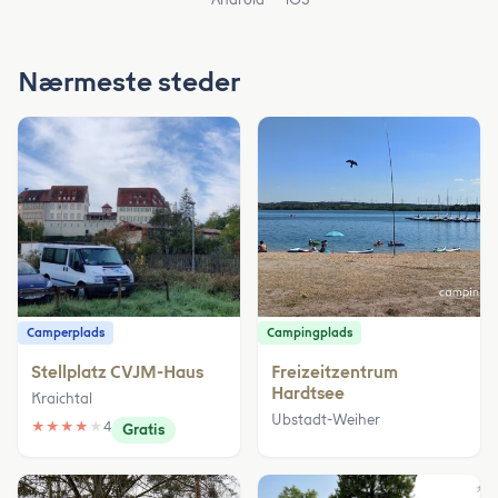
Nærmeste steder
Camperplads
Campingplads
Stellplatz CVJM-Haus
Freizeitzentrum
Hardtsee
Kraichtal
Ubstadt-Weiher
★
★
★
★
★
4
Gratis