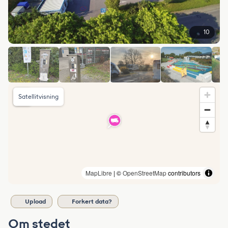
10
Satellitvisning
MapLibre
| ©
OpenStreetMap
contributors
Upload
Forkert data?
Om stedet