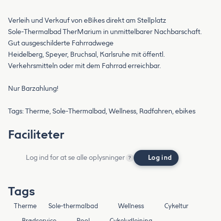
Verleih und Verkauf von eBikes direkt am Stellplatz
Sole-Thermalbad TherMarium in unmittelbarer Nachbarschaft.
Gut ausgeschilderte Fahrradwege
Heidelberg, Speyer, Bruchsal, Karlsruhe mit öffentl.
Verkehrsmitteln oder mit dem Fahrrad erreichbar.
Nur Barzahlung!
Tags: Therme, Sole-Thermalbad, Wellness, Radfahren, ebikes
Faciliteter
Log ind for at se alle oplysninger
Log ind
?
Tags
Therme
Sole-thermalbad
Wellness
Cykeltur
Brødservice
Pool
Cykeludlejning