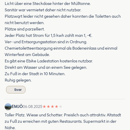
Licht über eine Steckdose hinter der Mülltonne.
Sanitär war vermietet daher nicht nutzbar.
Platzwqrt leider nicht gesehen daher konnten die Toiletten auch
nicht benutzt werden.
Plätze sind parzelliert.
Jeder Platz hat Strom für 1,5 kwh zahlt man 1, -€.
Ver- und Entsorgungsstation sind in Ordnung.
Chemietoiletteentsorgung einmal als Bodeneinlass und einmal
Winterfest am Gebäude.
Es gibt eine Ebike Ladestation kostenlos nutzbar.
Direkt am Wasser und an einem See gelegen.
Zu Fuß in der Stadt in 10 Minuten.
Ruhig gelegen.
Svar
EMJÖ
06.08.2025
★
★
★
★
★
Toller Platz. Wiese und Schotter. Preislich auch attraktiv. Altstadt
zu Fuß zu erreichen mit guten Restaurants. Supermarkt in der
Nähe.