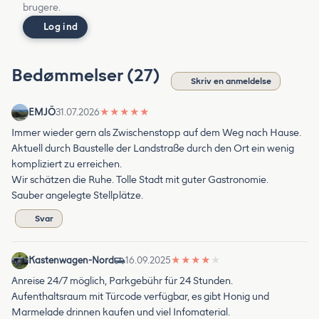
brugere.
Log ind
Bedømmelser (27)
Skriv en anmeldelse
EMJÖ
31.07.2026
★
★
★
★
★
Immer wieder gern als Zwischenstopp auf dem Weg nach Hause.
Aktuell durch Baustelle der Landstraße durch den Ort ein wenig
kompliziert zu erreichen.
Wir schätzen die Ruhe. Tolle Stadt mit guter Gastronomie.
Sauber angelegte Stellplätze.
Svar
Kastenwagen-Nord
16.09.2025
★
★
★
★
★
Anreise 24/7 möglich, Parkgebühr für 24 Stunden.
Aufenthaltsraum mit Türcode verfügbar, es gibt Honig und
Marmelade drinnen kaufen und viel Infomaterial.