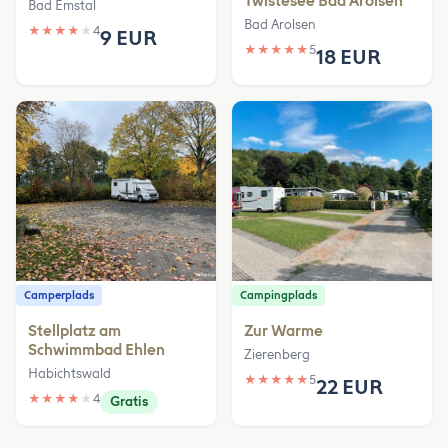
Twistesee Bad Arolsen
Bad Emstal
Bad Arolsen
★
★
★
★
★
4
9 EUR
★
★
★
★
★
5
18 EUR
Camperplads
Campingplads
Stellplatz am
Zur Warme
Schwimmbad Ehlen
Zierenberg
Habichtswald
★
★
★
★
★
5
22 EUR
★
★
★
★
★
4
Gratis