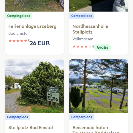
Campingplads
Camperplads
Ferienanlage Erzeberg
Nordhessenhalle
Stellplatz
Bad Emstal
Volkmarsen
★
★
★
★
★
5
26 EUR
★
★
★
★
★
4
Gratis
Camperplads
Camperplads
Stellplatz Bad Emstal
Reisemobilhafen