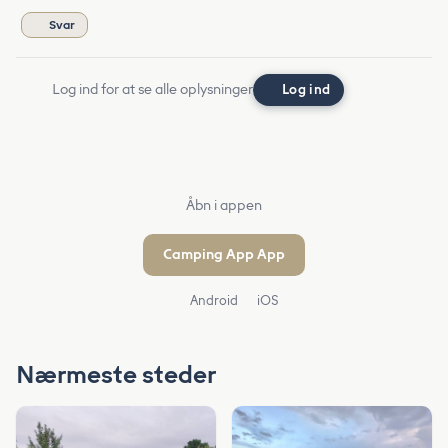
Svar
Log ind for at se alle oplysninger
Log ind
Åbn i appen
Camping App App
Android
iOS
Nærmeste steder