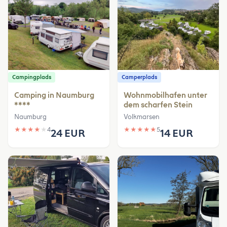
Campingplads
Camperplads
Camping in Naumburg
Wohnmobilhafen unter
****
dem scharfen Stein
Naumburg
Volkmarsen
★
★
★
★
★
4
★
★
★
★
★
5
24 EUR
14 EUR