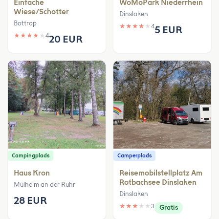
Einfache
WoMoPark Niederrhein
Wiese/Schotter
Dinslaken
Bottrop
★
★
★
★
★
4
5 EUR
★
★
★
★
★
4
20 EUR
Campingplads
Camperplads
Haus Kron
Reisemobilstellplatz Am
Rotbachsee Dinslaken
Mülheim an der Ruhr
Dinslaken
28 EUR
★
★
★
★
★
3
Gratis