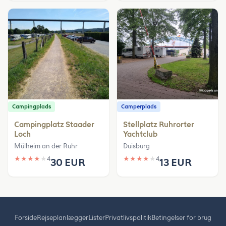
Campingplads
Camperplads
Campingplatz Staader
Stellplatz Ruhrorter
Loch
Yachtclub
Mülheim an der Ruhr
Duisburg
★
★
★
★
★
4
★
★
★
★
★
4
30 EUR
13 EUR
Forside
Rejseplanlægger
Lister
Privatlivspolitik
Betingelser for brug