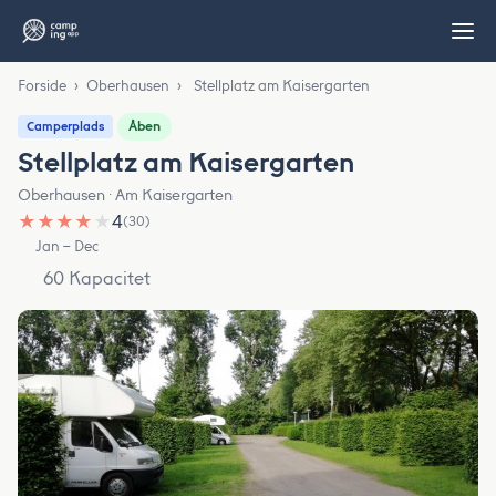
Forside
›
Oberhausen
›
Stellplatz am Kaisergarten
Åben
Camperplads
Stellplatz am Kaisergarten
Oberhausen · Am Kaisergarten
★
★
★
★
★
4
(30)
Jan – Dec
60 Kapacitet