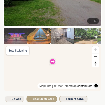
10
Satellitvisning
MapLibre
| ©
OpenStreetMap
contributors
Upload
Book dette sted
Forkert data?