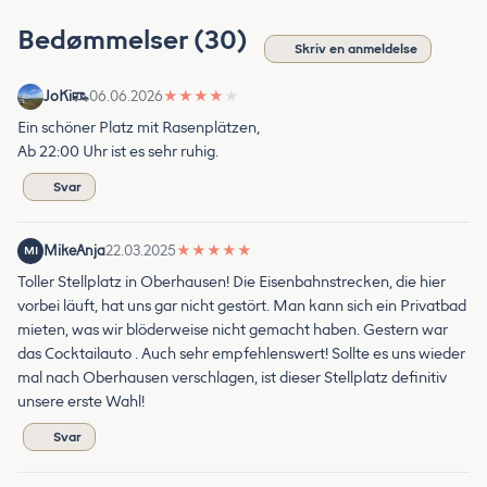
Bedømmelser (30)
Skriv en anmeldelse
JoKi
06.06.2026
★
★
★
★
★
Ein schöner Platz mit Rasenplätzen,
Ab 22:00 Uhr ist es sehr ruhig.
Svar
MikeAnja
22.03.2025
★
★
★
★
★
MI
Toller Stellplatz in Oberhausen! Die Eisenbahnstrecken, die hier
vorbei läuft, hat uns gar nicht gestört. Man kann sich ein Privatbad
mieten, was wir blöderweise nicht gemacht haben. Gestern war
das Cocktailauto . Auch sehr empfehlenswert! Sollte es uns wieder
mal nach Oberhausen verschlagen, ist dieser Stellplatz definitiv
unsere erste Wahl!
Svar