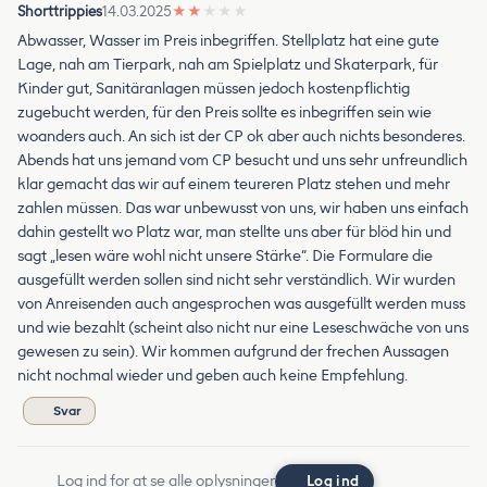
Shorttrippies
14.03.2025
★
★
★
★
★
Abwasser, Wasser im Preis inbegriffen. Stellplatz hat eine gute
Lage, nah am Tierpark, nah am Spielplatz und Skaterpark, für
Kinder gut, Sanitäranlagen müssen jedoch kostenpflichtig
zugebucht werden, für den Preis sollte es inbegriffen sein wie
woanders auch. An sich ist der CP ok aber auch nichts besonderes.
Abends hat uns jemand vom CP besucht und uns sehr unfreundlich
klar gemacht das wir auf einem teureren Platz stehen und mehr
zahlen müssen. Das war unbewusst von uns, wir haben uns einfach
dahin gestellt wo Platz war, man stellte uns aber für blöd hin und
sagt „lesen wäre wohl nicht unsere Stärke“. Die Formulare die
ausgefüllt werden sollen sind nicht sehr verständlich. Wir wurden
von Anreisenden auch angesprochen was ausgefüllt werden muss
und wie bezahlt (scheint also nicht nur eine Leseschwäche von uns
gewesen zu sein). Wir kommen aufgrund der frechen Aussagen
nicht nochmal wieder und geben auch keine Empfehlung.
Svar
Log ind for at se alle oplysninger
Log ind