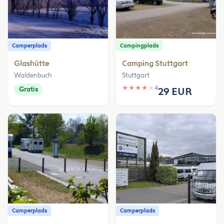
Camperplads
Campingplads
Glashütte
Camping Stuttgart
Waldenbuch
Stuttgart
★
★
★
★
★
4
Gratis
29 EUR
Camperplads
Camperplads