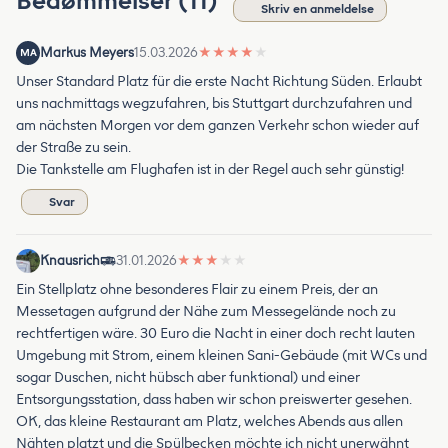
Bedømmelser (11)
Skriv en anmeldelse
Markus Meyers
15.03.2026
★
★
★
★
★
MA
Unser Standard Platz für die erste Nacht Richtung Süden. Erlaubt
uns nachmittags wegzufahren, bis Stuttgart durchzufahren und
am nächsten Morgen vor dem ganzen Verkehr schon wieder auf
der Straße zu sein.
Die Tankstelle am Flughafen ist in der Regel auch sehr günstig!
Svar
Knausrich
31.01.2026
★
★
★
★
★
Ein Stellplatz ohne besonderes Flair zu einem Preis, der an
Messetagen aufgrund der Nähe zum Messegelände noch zu
rechtfertigen wäre. 30 Euro die Nacht in einer doch recht lauten
Umgebung mit Strom, einem kleinen Sani-Gebäude (mit WCs und
sogar Duschen, nicht hübsch aber funktional) und einer
Entsorgungsstation, dass haben wir schon preiswerter gesehen.
OK, das kleine Restaurant am Platz, welches Abends aus allen
Nähten platzt und die Spülbecken möchte ich nicht unerwähnt