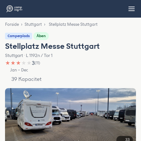
Forside
›
Stuttgart
›
Stellplatz Messe Stuttgart
Åben
Camperplads
Stellplatz Messe Stuttgart
Stuttgart · L 1192n / Tor 1
★
★
★
★
★
3
(11)
Jan – Dec
39 Kapacitet
33