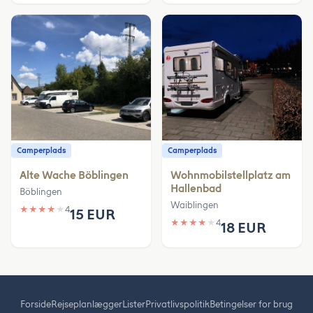
Camperplads
Camperplads
Alte Wache Böblingen
Wohnmobilstellplatz am
Hallenbad
Böblingen
Waiblingen
★
★
★
★
★
4
15 EUR
★
★
★
★
★
4
18 EUR
Forside
Rejseplanlægger
Lister
Privatlivspolitik
Betingelser for brug