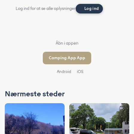
Log ind for at se alle oplysninger
Log ind
Åbn i appen
Camping App App
Android
iOS
Nærmeste steder