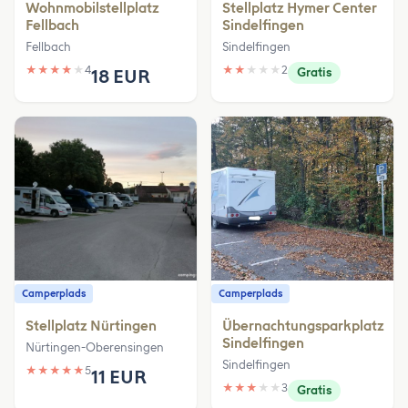
Wohnmobilstellplatz
Stellplatz Hymer Center
Fellbach
Sindelfingen
Fellbach
Sindelfingen
★
★
★
★
★
4
★
★
★
★
★
2
18 EUR
Gratis
Camperplads
Camperplads
Stellplatz Nürtingen
Übernachtungsparkplatz
Sindelfingen
Nürtingen-Oberensingen
Sindelfingen
★
★
★
★
★
5
11 EUR
★
★
★
★
★
3
Gratis