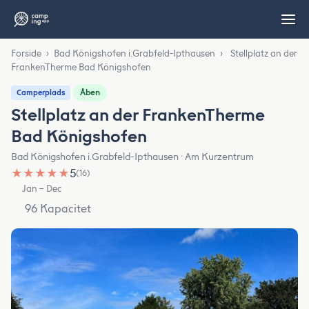
Forside
›
Bad Königshofen i.Grabfeld-Ipthausen
›
Stellplatz an der
FrankenTherme Bad Königshofen
Åben
Camperplads
Stellplatz an der FrankenTherme
Bad Königshofen
Bad Königshofen i.Grabfeld-Ipthausen · Am Kurzentrum
★
★
★
★
★
5
(16)
Jan – Dec
96 Kapacitet