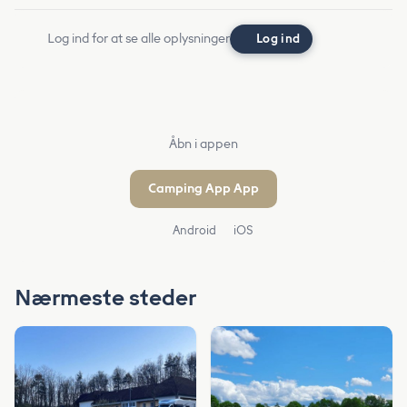
Log ind for at se alle oplysninger
Log ind
Åbn i appen
Camping App App
Android
iOS
Nærmeste steder