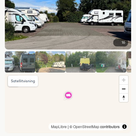
16
Satellitvisning
MapLibre
| ©
OpenStreetMap
contributors