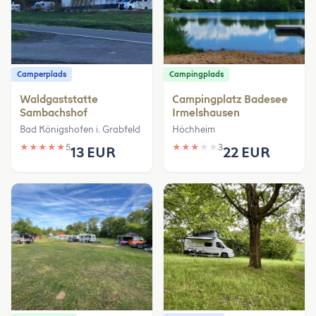
Camperplads
Campingplads
Waldgaststatte
Campingplatz Badesee
Sambachshof
Irmelshausen
Bad Königshofen i. Grabfeld
Höchheim
★
★
★
★
★
5
★
★
★
★
★
3
13 EUR
22 EUR