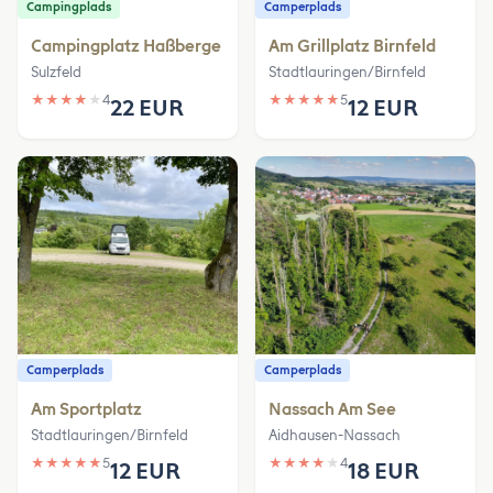
Campingplads
Camperplads
Campingplatz Haßberge
Am Grillplatz Birnfeld
Sulzfeld
Stadtlauringen/Birnfeld
★
★
★
★
★
4
★
★
★
★
★
5
22 EUR
12 EUR
Camperplads
Camperplads
Am Sportplatz
Nassach Am See
Stadtlauringen/Birnfeld
Aidhausen-Nassach
★
★
★
★
★
5
★
★
★
★
★
4
12 EUR
18 EUR