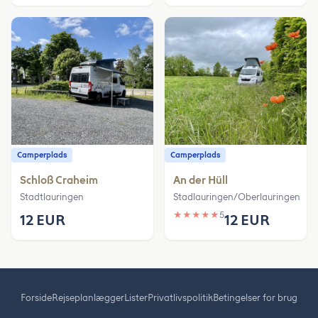
Camperplads
Camperplads
Schloß Craheim
An der Hüll
Stadtlauringen
Stadlauringen/Oberlauringen
★
★
★
★
★
5
12 EUR
12 EUR
Forside
Rejseplanlægger
Lister
Privatlivspolitik
Betingelser for brug