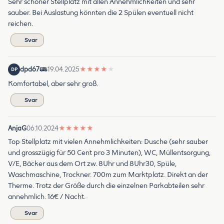
Sehr schöner Stellplatz mit allen Annehmlichkeiten und sehr
sauber. Bei Auslastung könnten die 2 Spülen eventuell nicht
reichen.
Svar
dpd67
19.04.2025
★
★
★
★
★
DP
Komfortabel, aber sehr groß.
Svar
AnjaG
06.10.2024
★
★
★
★
★
Top Stellplatz mit vielen Annehmlichkeiten: Dusche (sehr sauber
und grosszügig für 50 Cent pro 3 Minuten), WC, Müllentsorgung,
V/E, Bäcker aus dem Ort zw. 8Uhr und 8Uhr30, Spüle,
Waschmaschine, Trockner. 700m zum Marktplatz. Direkt an der
Therme. Trotz der Größe durch die einzelnen Parkabteilen sehr
annehmlich. 16€ / Nacht.
Svar