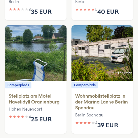
Berlin
Berlin
★
★
★
★
★
3
★
★
★
★
★
5
35 EUR
40 EUR
Camperplads
Camperplads
Stellplatz am Motel
Wohnmobilstellplatz in
Havelidyll Oranienburg
der Marina Lanke Berlin
Spandau
Hohen Neuendorf
Berlin Spandau
★
★
★
★
★
4
25 EUR
★
★
★
★
★
4
39 EUR