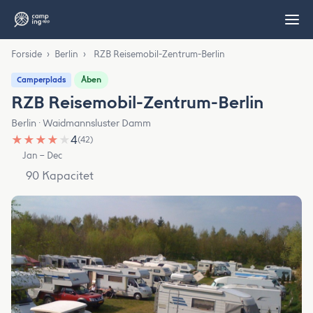
Forside
›
Berlin
›
RZB Reisemobil-Zentrum-Berlin
Åben
Camperplads
RZB Reisemobil-Zentrum-Berlin
Berlin · Waidmannsluster Damm
★
★
★
★
★
4
(42)
Jan – Dec
90 Kapacitet