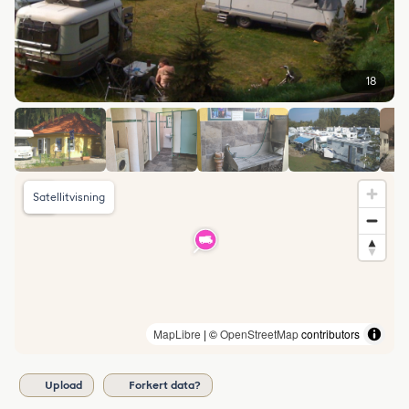
18
Satellitvisning
MapLibre
| ©
OpenStreetMap
contributors
Upload
Forkert data?