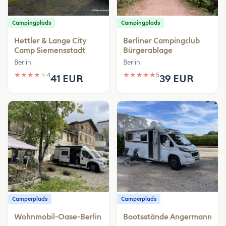
Campingplads
Campingplads
Hettler & Lange City
Berliner Campingclub
Camp Siemensstadt
Bürgerablage
Berlin
Berlin
★
★
★
★
★
4
★
★
★
★
★
5
41 EUR
39 EUR
Camperplads
Camperplads
Wohnmobil-Oase-Berlin
Bootsstände Angermann