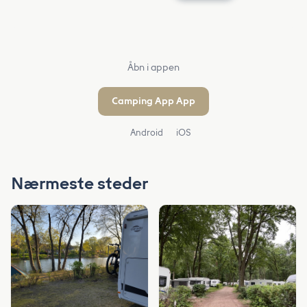
Åbn i appen
Camping App App
Android
iOS
Nærmeste steder