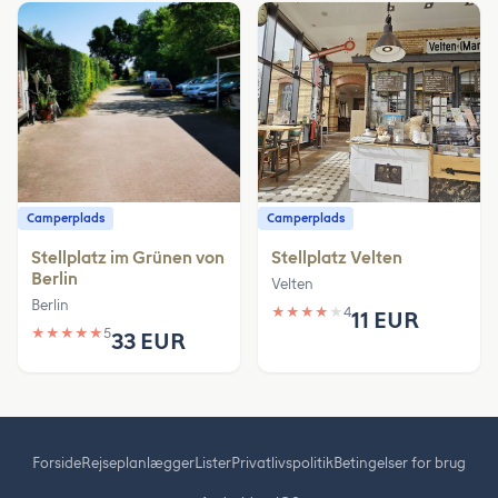
Camperplads
Camperplads
Stellplatz im Grünen von
Stellplatz Velten
Berlin
Velten
Berlin
★
★
★
★
★
4
11 EUR
★
★
★
★
★
5
33 EUR
Forside
Rejseplanlægger
Lister
Privatlivspolitik
Betingelser for brug