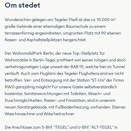
Om stedet
Wunderschön gelegen am Tegeler Fließ ist das ca. 10.000 m²
große Gelände einer ehemaligen Baumschule zu einem
terrassenförmig angeordneten, umgrünten Platz mit 90 ebenen
Rasen- und Asphaltstellplätzen hergerichtet.
Der WohnmobilPark Berlin, der neue Top-Stellplatz für
Wohnmobile in Berlin-Tegel, profitiert von seiner ruhigen und doch
verkehrsgünstigen Lage unweit der BAB 111, welche hier im Tunnel
verläuft. Auch vom Fluglärm des Tegeler Flughafens sind wir nicht
betroffen. Ver- und Entsorgung mit der Station "ST-Uni" der Firma
RWD ganzjährig möglich! Für unsere Gäste selbstverständlich
kostenlos. Sanitäreinrichtungen mit Toiletten, Wasch- und
Duschmöglichkeiten, Rasier- und Fönstation, sind in unserem
neuen Sanitärgebäude, mit Fußbodenheizung, vorhanden. Ebenso
Waschmaschine und Wäschetrockner.
Die Anschlüsse zum S-Bhf. "TEGEL" und U-Bhf. "ALT-TEGEL" in