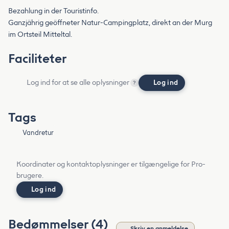
Bezahlung in der Touristinfo.
Ganzjährig geöffneter Natur-Campingplatz, direkt an der Murg
im Ortsteil Mitteltal.
Faciliteter
Log ind for at se alle oplysninger
Log ind
?
Tags
Vandretur
Koordinater og kontaktoplysninger er tilgængelige for Pro-
brugere.
Log ind
Bedømmelser (4)
Skriv en anmeldelse