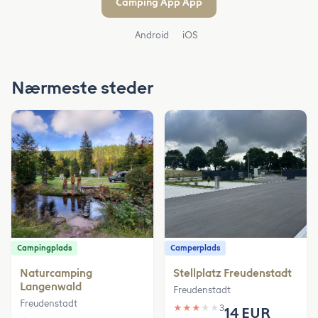
Camping App App
Android
iOS
Nærmeste steder
Campingplads
Camperplads
Naturcamping
Stellplatz Freudenstadt
Langenwald
Freudenstadt
Freudenstadt
★
★
★
★
★
3
14 EUR