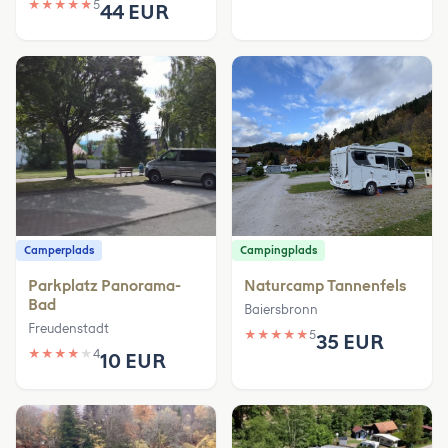
★
★
★
★
★
5
44 EUR
Camperplads
Campingplads
Parkplatz Panorama-
Naturcamp Tannenfels
Bad
Baiersbronn
Freudenstadt
★
★
★
★
★
5
35 EUR
★
★
★
★
★
4
10 EUR