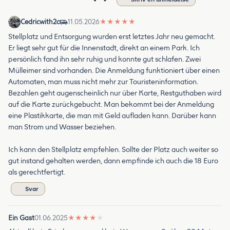
Cedricwith2c
11.05.2026
★
★
★
★
★
Stellplatz und Entsorgung wurden erst letztes Jahr neu gemacht.
Er liegt sehr gut für die Innenstadt, direkt an einem Park. Ich
persönlich fand ihn sehr ruhig und konnte gut schlafen. Zwei
Mülleimer sind vorhanden. Die Anmeldung funktioniert über einen
Automaten, man muss nicht mehr zur Touristeninformation.
Bezahlen geht augenscheinlich nur über Karte, Restguthaben wird
auf die Karte zurückgebucht. Man bekommt bei der Anmeldung
eine Plastikkarte, die man mit Geld aufladen kann. Darüber kann
man Strom und Wasser beziehen.
Ich kann den Stellplatz empfehlen. Sollte der Platz auch weiter so
gut instand gehalten werden, dann empfinde ich auch die 18 Euro
als gerechtfertigt.
Svar
Ein Gast
01.06.2025
★
★
★
★
★