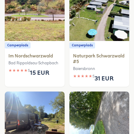
Camperplads
Camperplads
Im Nordschwarzwald
Naturpark Schwarzwald
#5
Bad Rippoldsau-Schapbach
Baiersbronn
★
★
★
★
★
5
15 EUR
★
★
★
★
★
5
31 EUR