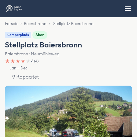
Forside
›
Baiersbronn
›
Stellplatz Baiersbronn
Åben
Camperplads
Stellplatz Baiersbronn
Baiersbronn · Neumühleweg
★
★
★
★
★
4
(4)
Jan – Dec
9 Kapacitet