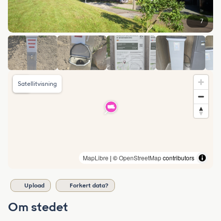
7
Satellitvisning
MapLibre
| ©
OpenStreetMap
contributors
Upload
Forkert data?
Om stedet