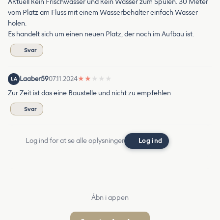
Aktuell kein Frischwasser und kein Wasser zum Spülen. 30 Meter
vom Platz am Fluss mit einem Wasserbehälter einfach Wasser
holen.
Es handelt sich um einen neuen Platz, der noch im Aufbau ist.
Svar
Laaber59
07.11.2024
★
★
★
★
★
LA
Zur Zeit ist das eine Baustelle und nicht zu empfehlen
Svar
Log ind for at se alle oplysninger
Log ind
Åbn i appen