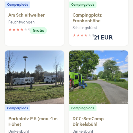
Camperplads
Campingplads
Am Schleifweiher
Campingplatz
Frankenhöhe
Feuchtwangen
Schillingsfürst
★
★
★
★
★
4
Gratis
★
★
★
★
★
4
21 EUR
Camperplads
Campingplads
Parkplatz P 5 (max. 4 m
DCC-SeeCamp
Höhe)
Dinkelsbühl
Dinkelsbühl
Dinkelsbühl