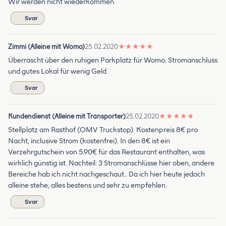
Wir werden nicht wiederkommen
Svar
Zimmi (Alleine mit Womo)
25.02.2020
★
★
★
★
★
Überrascht über den ruhigen Parkplatz für Womo. Stromanschluss
und gutes Lokal für wenig Geld
Svar
Kundendienst (Alleine mit Transporter)
25.02.2020
★
★
★
★
★
Stellplatz am Rasthof (OMV Truckstop). Kostenpreis 8€ pro
Nacht, inclusive Strom (kostenfrei). In den 8€ ist ein
Verzehrgutschein von 5.90€ für das Restaurant enthalten, was
wirklich günstig ist. Nachteil: 3 Stromanschlüsse hier oben, andere
Bereiche hab ich nicht nachgeschaut.. Da ich hier heute jedoch
alleine stehe, alles bestens und sehr zu empfehlen.
Svar