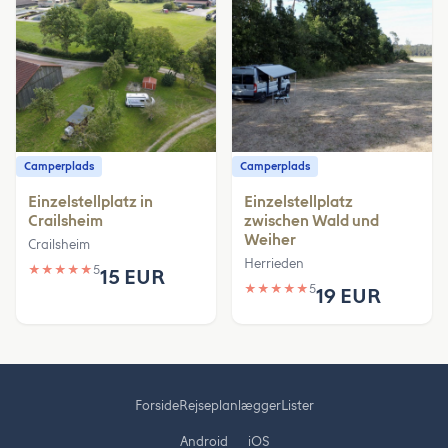
Camperplads
Camperplads
Einzelstellplatz in
Einzelstellplatz
Crailsheim
zwischen Wald und
Weiher
Crailsheim
Herrieden
★
★
★
★
★
5
15 EUR
★
★
★
★
★
5
19 EUR
Forside
Rejseplanlægger
Lister
Android
iOS