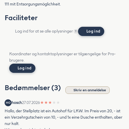
111 mit Entsorgungsmöglichkeit.
Faciliteter
Log ind for at se alle oplysninger
Log ind
?
Koordinater og kontaktoplysninger er tilgængelige for Pro-
brugere.
Log ind
Bedømmelser (3)
Skriv en anmeldelse
hosch
27.07.2026
★
★
★
★
★
HO
Hallo, der Stellplatz ist ein Autohof für LKW. Im Preis von 20, - ist
ein Verzehrgutschein von 10, - und 1x eine Dusche enthalten, aber
nur kalt.