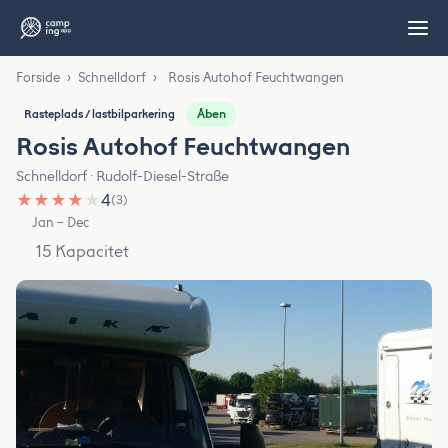
Forside
›
Schnelldorf
›
Rosis Autohof Feuchtwangen
Åben
Rasteplads / lastbilparkering
Rosis Autohof Feuchtwangen
Schnelldorf · Rudolf-Diesel-Straße
★
★
★
★
★
4
(3)
Jan – Dec
15 Kapacitet