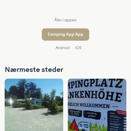
Åbn i appen
Camping App App
Android
iOS
Nærmeste steder