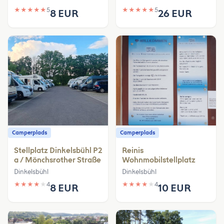
★
★
★
★
★
5
★
★
★
★
★
5
8 EUR
26 EUR
Camperplads
Camperplads
Stellplatz Dinkelsbühl P2
Reinis
a / Mönchsrother Straße
Wohnmobilstellplatz
Dinkelsbühl
Dinkelsbühl
★
★
★
★
★
4
★
★
★
★
★
4
8 EUR
10 EUR