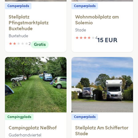
Camperplads
Camperplads
Stellplatz
Wohnmobilplatz am
Pfingstmarktplatz
Solemio
Buxtehude
Stade
Buxtehude
★
★
★
★
★
4
15 EUR
★
★
★
★
★
2
Gratis
Campingplads
Camperplads
Campingplatz Neßhof
Stellplatz Am Schiffertor
Stade
Guderhandviertel