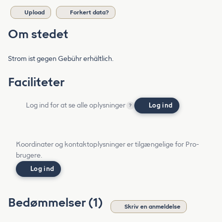
Upload
Forkert data?
Om stedet
Strom ist gegen Gebühr erhältlich.
Faciliteter
Log ind for at se alle oplysninger
Log ind
?
Koordinater og kontaktoplysninger er tilgængelige for Pro-
brugere.
Log ind
Bedømmelser (1)
Skriv en anmeldelse