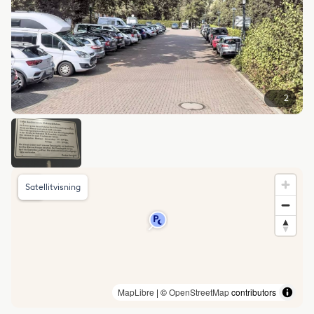
2
Satellitvisning
MapLibre
| ©
OpenStreetMap
contributors