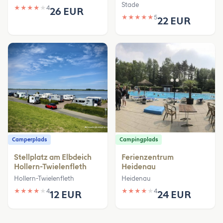
Stade
★
★
★
★
★
4
26 EUR
★
★
★
★
★
5
22 EUR
Camperplads
Campingplads
Stellplatz am Elbdeich
Ferienzentrum
Hollern-Twielenfleth
Heidenau
Hollern-Twielenfleth
Heidenau
★
★
★
★
★
4
★
★
★
★
★
4
12 EUR
24 EUR