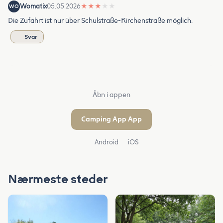
Womatix
05.05.2026
★
★
★
★
★
WO
Die Zufahrt ist nur über Schulstraße-Kirchenstraße möglich.
Svar
Åbn i appen
Camping App App
Android
iOS
Nærmeste steder