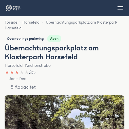
Forside
›
Harsefeld
›
Übernachtungsparkplatz am Klosterpark
Harsefeld
Åben
Overnatnings‑parkering
Übernachtungsparkplatz am
Klosterpark Harsefeld
Harsefeld · Kirchenstraße
★
★
★
★
★
3
(1)
Jan – Dec
5 Kapacitet