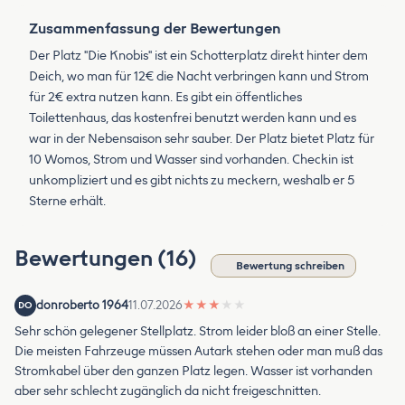
Zusammenfassung der Bewertungen
Der Platz "Die Knobis" ist ein Schotterplatz direkt hinter dem
Deich, wo man für 12€ die Nacht verbringen kann und Strom
für 2€ extra nutzen kann. Es gibt ein öffentliches
Toilettenhaus, das kostenfrei benutzt werden kann und es
war in der Nebensaison sehr sauber. Der Platz bietet Platz für
10 Womos, Strom und Wasser sind vorhanden. Checkin ist
unkompliziert und es gibt nichts zu meckern, weshalb er 5
Sterne erhält.
Bewertungen (16)
Bewertung schreiben
donroberto 1964
11.07.2026
★
★
★
★
★
DO
Sehr schön gelegener Stellplatz. Strom leider bloß an einer Stelle.
Die meisten Fahrzeuge müssen Autark stehen oder man muß das
Stromkabel über den ganzen Platz legen. Wasser ist vorhanden
aber sehr schlecht zugänglich da nicht freigeschnitten.