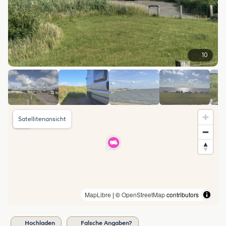
10
Satellitenansicht
MapLibre
| ©
OpenStreetMap
contributors
Hochladen
Falsche Angaben?