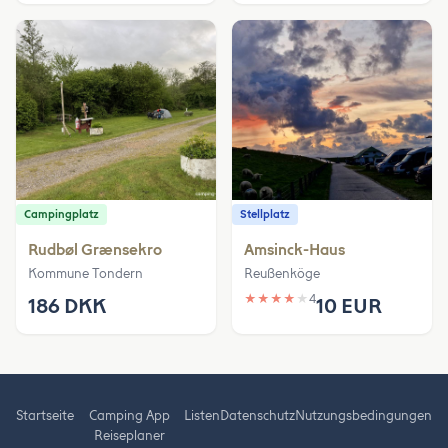
Campingplatz
Stellplatz
Rudbøl Grænsekro
Amsinck-Haus
Kommune Tondern
Reußenköge
★
★
★
★
★
4
186 DKK
10 EUR
Startseite
Camping App
Listen
Datenschutz
Nutzungsbedingungen
Reiseplaner