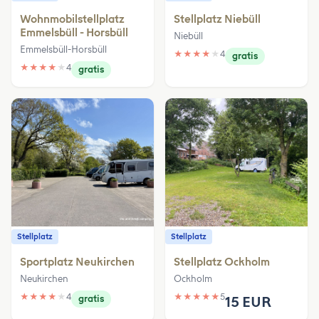
Wohnmobilstellplatz
Stellplatz Niebüll
Emmelsbüll - Horsbüll
Niebüll
Emmelsbüll-Horsbüll
★
★
★
★
★
4
gratis
★
★
★
★
★
4
gratis
Stellplatz
Stellplatz
Sportplatz Neukirchen
Stellplatz Ockholm
Neukirchen
Ockholm
★
★
★
★
★
4
★
★
★
★
★
5
gratis
15 EUR