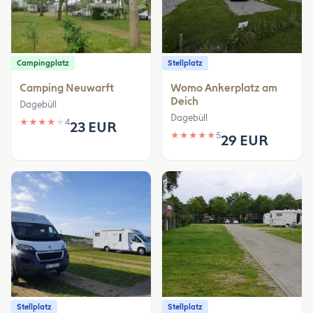
Campingplatz
Stellplatz
Camping Neuwarft
Womo Ankerplatz am
Deich
Dagebüll
Dagebüll
★
★
★
★
★
4
23 EUR
★
★
★
★
★
5
29 EUR
Stellplatz
Stellplatz