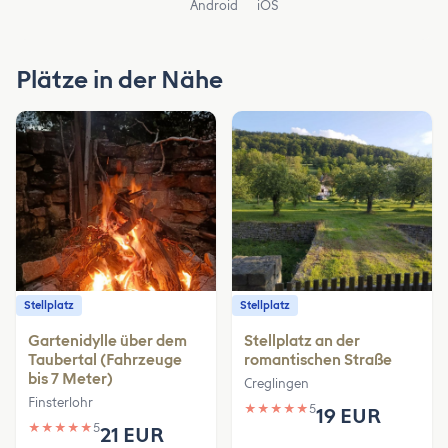
Android
iOS
Plätze in der Nähe
Stellplatz
Stellplatz
Gartenidylle über dem
Stellplatz an der
Taubertal (Fahrzeuge
romantischen Straße
bis 7 Meter)
Creglingen
Finsterlohr
★
★
★
★
★
5
19 EUR
★
★
★
★
★
5
21 EUR