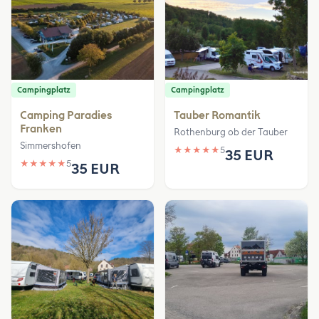
Campingplatz
Campingplatz
Camping Paradies
Tauber Romantik
Franken
Rothenburg ob der Tauber
Simmershofen
★
★
★
★
★
5
35 EUR
★
★
★
★
★
5
35 EUR