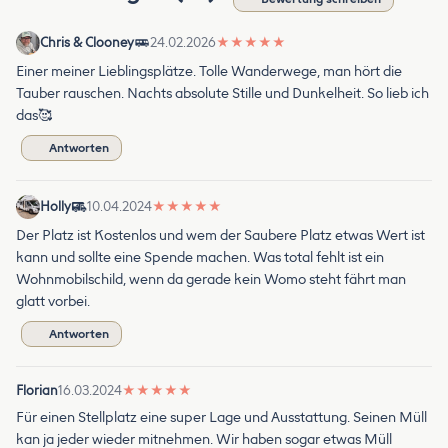
Chris & Clooney
24.02.2026
★
★
★
★
★
Einer meiner Lieblingsplätze. Tolle Wanderwege, man hört die
Tauber rauschen. Nachts absolute Stille und Dunkelheit. So lieb ich
das🥰
Antworten
Holly
10.04.2024
★
★
★
★
★
Der Platz ist Kostenlos und wem der Saubere Platz etwas Wert ist
kann und sollte eine Spende machen. Was total fehlt ist ein
Wohnmobilschild, wenn da gerade kein Womo steht fährt man
glatt vorbei.
Antworten
Florian
16.03.2024
★
★
★
★
★
Für einen Stellplatz eine super Lage und Ausstattung. Seinen Müll
kan ja jeder wieder mitnehmen. Wir haben sogar etwas Müll