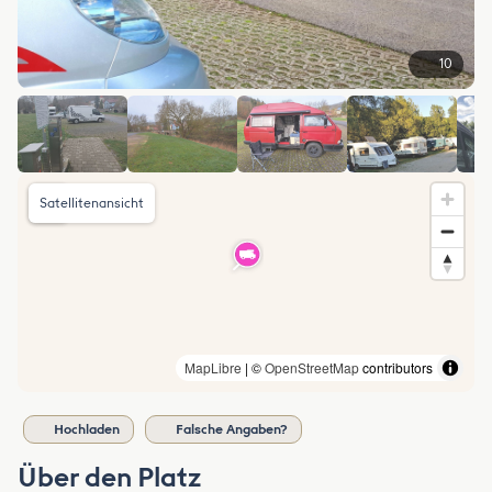
10
Satellitenansicht
MapLibre
| ©
OpenStreetMap
contributors
Hochladen
Falsche Angaben?
Über den Platz