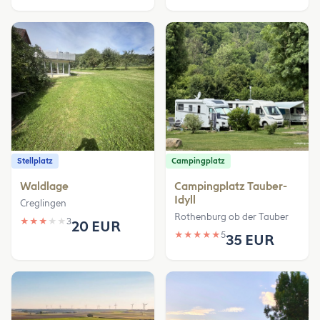
Stellplatz
Campingplatz
Waldlage
Campingplatz Tauber-
Idyll
Creglingen
Rothenburg ob der Tauber
★
★
★
★
★
3
20 EUR
★
★
★
★
★
5
35 EUR