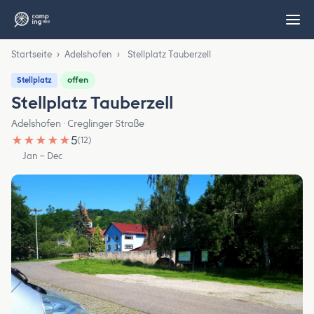
Startseite
›
Adelshofen
›
Stellplatz Tauberzell
offen
Stellplatz
Stellplatz Tauberzell
Adelshofen · Creglinger Straße
★
★
★
★
★
5
(12)
Jan – Dec