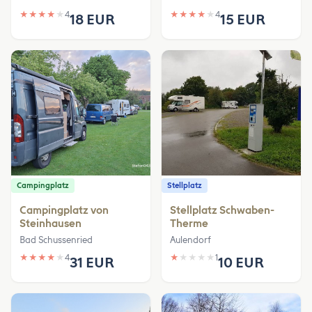
★
★
★
★
★
4
★
★
★
★
★
4
18 EUR
15 EUR
Campingplatz
Stellplatz
Campingplatz von
Stellplatz Schwaben-
Steinhausen
Therme
Bad Schussenried
Aulendorf
★
★
★
★
★
4
★
★
★
★
★
1
31 EUR
10 EUR