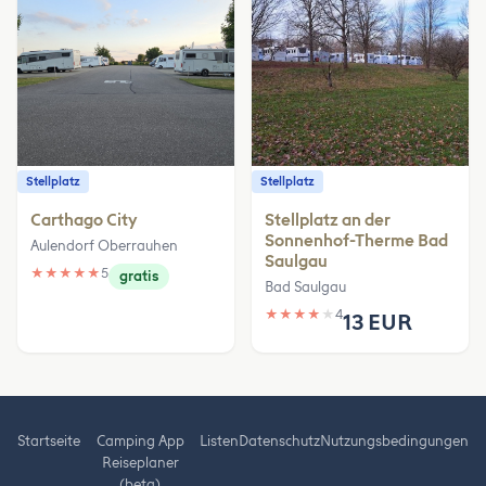
Stellplatz
Stellplatz
Carthago City
Stellplatz an der
Sonnenhof-Therme Bad
Aulendorf Oberrauhen
Saulgau
★
★
★
★
★
5
gratis
Bad Saulgau
★
★
★
★
★
4
13 EUR
Startseite
Camping App
Listen
Datenschutz
Nutzungsbedingungen
Reiseplaner
(beta)