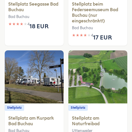
Stellplatz Seegasse Bad
Stellplatz beim
Buchau
Federseemuseum Bad
Buchau (nur
Bad Buchau
eingeschränkt!)
★
★
★
★
★
4
18 EUR
Bad Buchau
★
★
★
★
★
4
17 EUR
Stellplatz
Stellplatz
Stellplatz am Kurpark
Stellplatz am
Bad Buchau
Naturfreibad
Bad Buchau
Uttenweiler