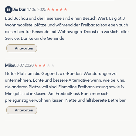
Die Dani
17.06.2025
★
★
★
★
★
DI
Bad Buchau und der Fesersee sind einen Besuch Wert. Es gibt 3
Wohnmobilstellplätze und während der Freibadsaison eben auch
dieser hier für Reisende mit Wohnwagen. Das ist ein wirklich toller
Service. Danke an die Geminde.
Antworten
Mike
03.07.2020
★
★
★
★
★
Guter Platz um die Gegend zu erkunden, Wanderungen zu
unternehmen. Echte und bessere Alternative wenn, wie bei uns,
die anderen Plätze voll sind. Einmalige Freibadnutzung sowie 1x
Minigolf sind inklusive. Am Freibadkiosk kann man sich
preisgünstig verwöhnen lassen. Nette und hilfsbereite Betreiber.
Antworten