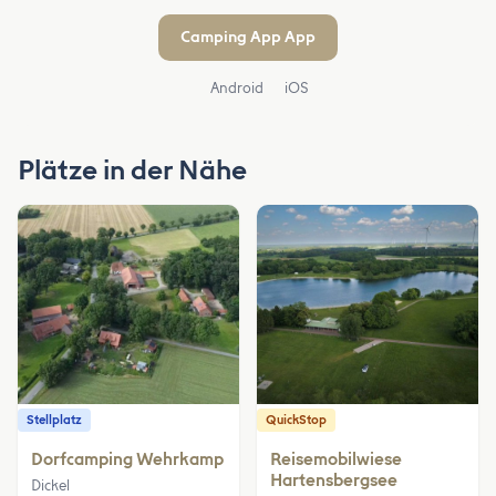
Camping App App
Android
iOS
Plätze in der Nähe
Stellplatz
QuickStop
Dorfcamping Wehrkamp
Reisemobilwiese
Hartensbergsee
Dickel