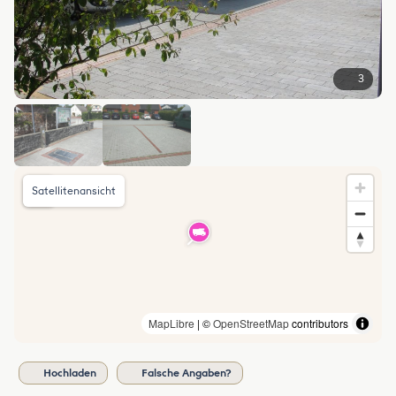
3
Satellitenansicht
MapLibre
| ©
OpenStreetMap
contributors
Hochladen
Falsche Angaben?