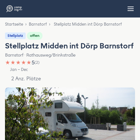
Startseite
›
Barnstorf
›
Stellplatz Midden int Dörp Barnstorf
offen
Stellplatz
Stellplatz Midden int Dörp Barnstorf
Barnstorf · Rathausweg/Brinkstraße
★
★
★
★
★
5
(2)
Jan – Dec
2 Anz. Plätze