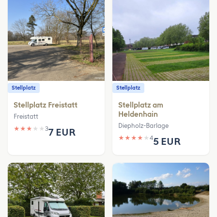
Stellplatz
Stellplatz
Stellplatz Freistatt
Stellplatz am
Heldenhain
Freistatt
Diepholz-Barlage
★
★
★
★
★
3
7 EUR
★
★
★
★
★
4
5 EUR