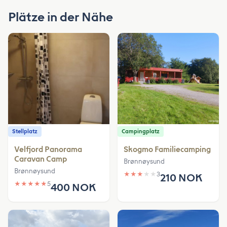
Plätze in der Nähe
Stellplatz
Campingplatz
Velfjord Panorama
Skogmo Familiecamping
Caravan Camp
Brønnøysund
Brønnøysund
★
★
★
★
★
3
210 NOK
★
★
★
★
★
5
400 NOK