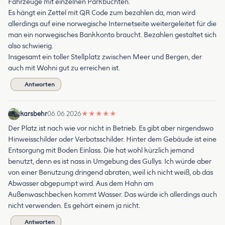
Fahrzeuge mit einzelnen Parkbuchten.
Es hängt ein Zettel mit QR Code zum bezahlen da, man wird
allerdings auf eine norwegische Internetseite weitergeleitet für die
man ein norwegisches Bankkonto braucht. Bezahlen gestaltet sich
also schwierig.
Insgesamt ein toller Stellplatz zwischen Meer und Bergen, der
auch mit Wohni gut zu erreichen ist.
Antworten
karsbehr
06.06.2026
★
★
★
★
★
Der Platz ist nach wie vor nicht in Betrieb. Es gibt aber nirgendswo
Hinweisschilder oder Verbotsschilder. Hinter dem Gebäude ist eine
Entsorgung mit Boden Einlass. Die hat wohl kürzlich jemand
benutzt, denn es ist nass in Umgebung des Gullys. Ich würde aber
von einer Benutzung dringend abraten, weil ich nicht weiß, ob das
Abwasser abgepumpt wird. Aus dem Hahn am
Außenwaschbecken kommt Wasser. Das würde ich allerdings auch
nicht verwenden. Es gehört einem ja nicht.
Antworten