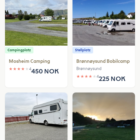
Campingplatz
Stellplatz
Mosheim Camping
Brønnøysund Bobilcamp
Brønnøysund
★
★
★
★
★
4
450 NOK
★
★
★
★
★
4
225 NOK