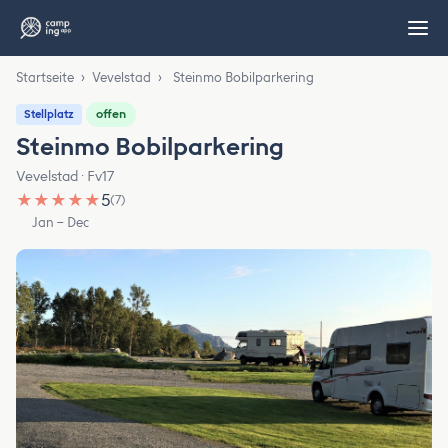
Startseite
›
Vevelstad
›
Steinmo Bobilparkering
offen
Stellplatz
Steinmo Bobilparkering
Vevelstad · Fv17
★
★
★
★
★
5
(7)
Jan – Dec