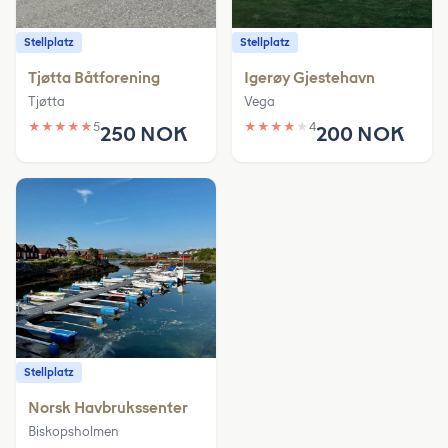
Stellplatz
Stellplatz
Tjøtta Båtforening
Igerøy Gjestehavn
Tjøtta
Vega
★
★
★
★
★
5
★
★
★
★
★
4
250 NOK
200 NOK
Stellplatz
Norsk Havbrukssenter
Biskopsholmen