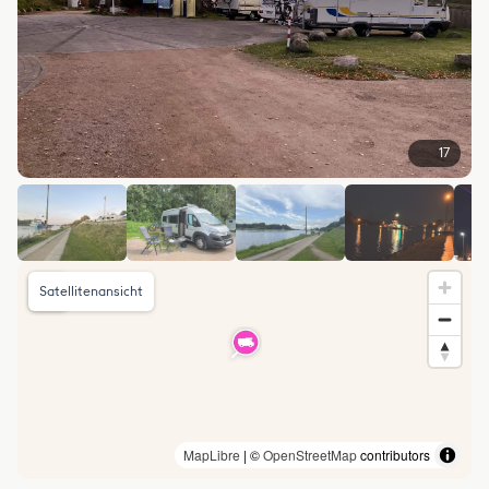
17
Satellitenansicht
MapLibre
| ©
OpenStreetMap
contributors