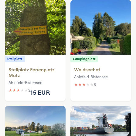
Stellplatz
Campingplatz
Stellplatz Ferienplatz
Waldseehof
Matz
Ahlefeld-Bistensee
Ahlefeld-Bistensee
★
★
★
★
★
3
★
★
★
★
★
3
15 EUR