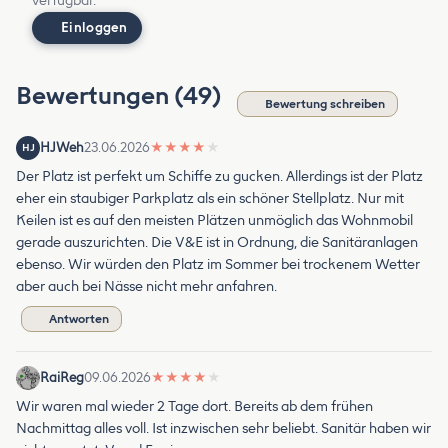
verfügbar.
Einloggen
Bewertungen (49)
Bewertung schreiben
HJWeh
23.06.2026
★
★
★
★
★
HJ
Der Platz ist perfekt um Schiffe zu gucken. Allerdings ist der Platz
eher ein staubiger Parkplatz als ein schöner Stellplatz. Nur mit
Keilen ist es auf den meisten Plätzen unmöglich das Wohnmobil
gerade auszurichten. Die V&E ist in Ordnung, die Sanitäranlagen
ebenso. Wir würden den Platz im Sommer bei trockenem Wetter
aber auch bei Nässe nicht mehr anfahren.
Antworten
RaiReg
09.06.2026
★
★
★
★
★
Wir waren mal wieder 2 Tage dort. Bereits ab dem frühen
Nachmittag alles voll. Ist inzwischen sehr beliebt. Sanitär haben wir