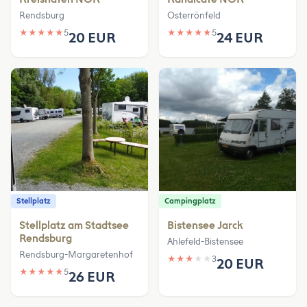
Rendsburg
Osterrönfeld
★
★
★
★
★
5
★
★
★
★
★
5
20 EUR
24 EUR
Stellplatz
Campingplatz
Stellplatz am Stadtsee
Bistensee Jarck
Rendsburg
Ahlefeld-Bistensee
Rendsburg-Margaretenhof
★
★
★
★
★
3
20 EUR
★
★
★
★
★
5
26 EUR