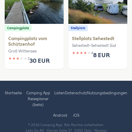
Campingplatz
Stellplatz
Campingplatz vom
Stellplatz Sehestedt
Schützenhof
Sehestedt-Sehestedt Süd
Groß Wittensee
★
★
★
★
★
4
8 EUR
★
★
★
★
★
3
30 EUR
Startseite
Camping App
Listen
Datenschutz
Nutzungsbedingungen
Reiseplaner
(beta)
Android
iOS
© 2026 Camping App. Alle Rechte vorbehalten.
Lets Go AS · Oscars Gate 27 · 0352 Oslo · Norway