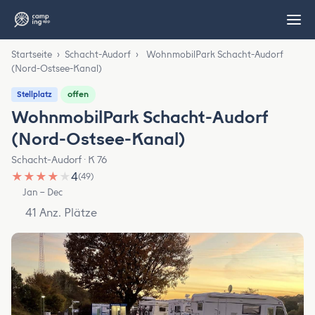
Startseite
›
Schacht-Audorf
›
WohnmobilPark Schacht-Audorf
(Nord-Ostsee-Kanal)
offen
Stellplatz
WohnmobilPark Schacht-Audorf
(Nord-Ostsee-Kanal)
Schacht-Audorf · K 76
★
★
★
★
★
4
(49)
Jan – Dec
41 Anz. Plätze