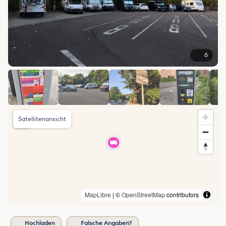
6
Satellitenansicht
MapLibre
| ©
OpenStreetMap
contributors
Hochladen
Falsche Angaben?