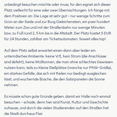
unbedingt besuchen möchte oder muss, für den eignet sich dieser
Platz vielleicht für eine oder zwei Übernachtungen. Ich fange mit
dem Positiven an: Die Lage ist sehr gut – nur wenige Schritte zum
Grün an der Saale und zur Burg Giebichenstein, ein paar hundert
Meter zum Zoo und mit der Straßenbahn nur wenige Minuten
bzw. zu Fuß rund 2, 5 km bis in die Altstadt. Der Platz kostet 5 EUR
für 24 Stunden, zahlbar am Ticketautomaten. Soweit alles top!
Auf dem Platz selbst erwartet einen dann aber leider ein
unterirdisches Ambiente: keine V/E, kein Strom (die Anschlüsse
sind defekt), keine Mülltonnen, die man ohne schlechtes Gewissen
nutzen kann, teils zu kleine Stellplätze (manche nur PKW-Größe),
ein starkes Gefälle, das sich mit Keilen nur bedingt ausgleichen
lässt, und wuchernde Büsche, die den Solarpanelen die Sonne
nehmen.
Es müsste schon gute Gründe geben, damit wir Halle noch einmal
besuchen – schade, denn hier sind Kunst, Kultur und Geschichte
zuhause, und durch die vielen Studierenden auf den Straßen hat
die Stadt durchaus Flair.