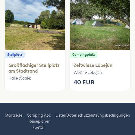
Stellplatz
Campingplatz
Großflächiger Stellplatz
Zeltwiese Löbejün
am Stadtrand
Wettin-Löbejün
Halle (Saale)
40 EUR
Startseite
Camping App
Listen
Datenschutz
Nutzungsbedingungen
Reiseplaner
(beta)