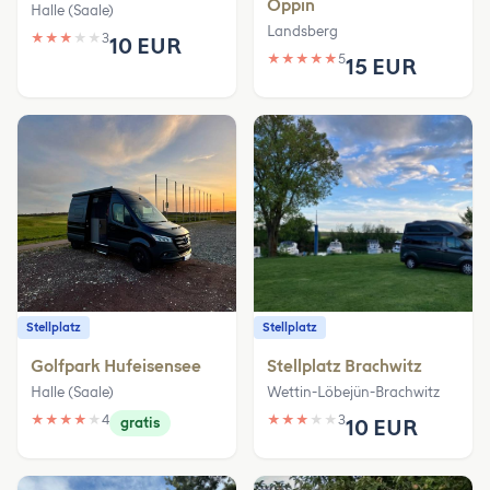
Oppin
Halle (Saale)
Landsberg
★
★
★
★
★
3
10 EUR
★
★
★
★
★
5
15 EUR
Stellplatz
Stellplatz
Golfpark Hufeisensee
Stellplatz Brachwitz
Halle (Saale)
Wettin-Löbejün-Brachwitz
★
★
★
★
★
4
★
★
★
★
★
3
gratis
10 EUR