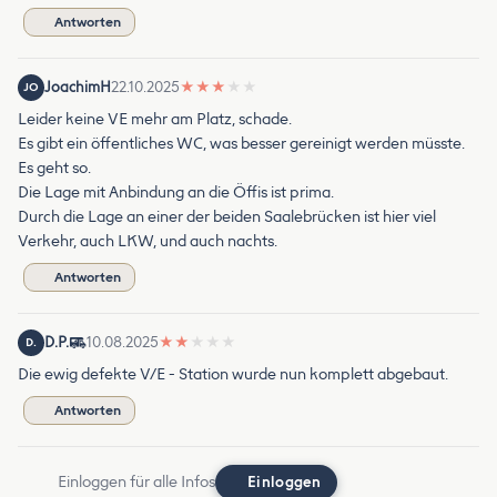
Antworten
JoachimH
22.10.2025
★
★
★
★
★
JO
Leider keine VE mehr am Platz, schade.
Es gibt ein öffentliches WC, was besser gereinigt werden müsste.
Es geht so.
Die Lage mit Anbindung an die Öffis ist prima.
Durch die Lage an einer der beiden Saalebrücken ist hier viel
Verkehr, auch LKW, und auch nachts.
Antworten
D.P.
10.08.2025
★
★
★
★
★
D.
Die ewig defekte V/E - Station wurde nun komplett abgebaut.
Antworten
Einloggen für alle Infos
Einloggen